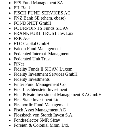
FFS Fund Management SA
FIL Bank
FISCH FUND SERVICES AG
FNZ Bank SE (ehem. ebase)
FONDSNET GmbH
FOURPOINTS Funds SICAV
FRANKFURT-TRUST Inv. Lux.
FSK AG
FTC Capital GmbH
Falcon Fund Management
Federated Internat. Managment
Federated Unit Trust
FiNet
Fidelity Funds II SICAV, Luxem
Fidelity Investment Services GmbH
Fidelity Investments
Finter Fund Management Co.
First Liechtenstein Investment
First Private Investment Management KAG mbH
First State Investment Ltd.
Firstnordic Fund Management
Fisch Asset Management AG
Flossbach von Storch Invest S.A.
Fondsselector SMR Sicav
Foreign & Colonial Mgm. Ltd.