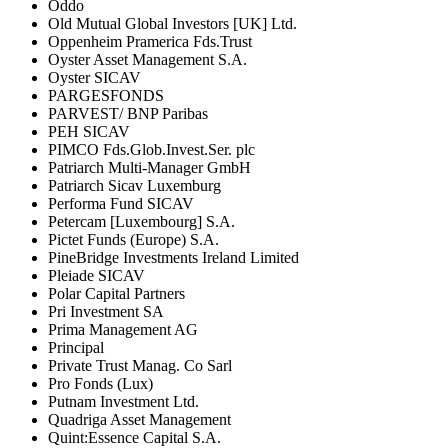
Oddo
Old Mutual Global Investors [UK] Ltd.
Oppenheim Pramerica Fds.Trust
Oyster Asset Management S.A.
Oyster SICAV
PARGESFONDS
PARVEST/ BNP Paribas
PEH SICAV
PIMCO Fds.Glob.Invest.Ser. plc
Patriarch Multi-Manager GmbH
Patriarch Sicav Luxemburg
Performa Fund SICAV
Petercam [Luxembourg] S.A.
Pictet Funds (Europe) S.A.
PineBridge Investments Ireland Limited
Pleiade SICAV
Polar Capital Partners
Pri Investment SA
Prima Management AG
Principal
Private Trust Manag. Co Sarl
Pro Fonds (Lux)
Putnam Investment Ltd.
Quadriga Asset Management
Quint:Essence Capital S.A.