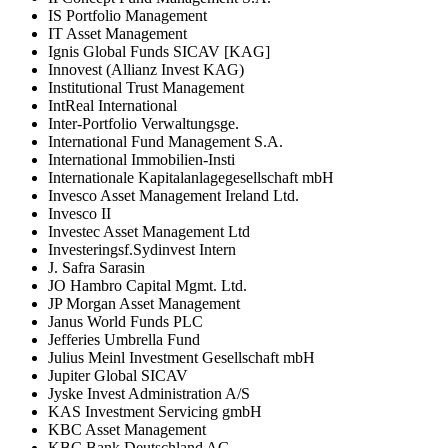
IS Portfolio Management
IT Asset Management
Ignis Global Funds SICAV [KAG]
Innovest (Allianz Invest KAG)
Institutional Trust Management
IntReal International
Inter-Portfolio Verwaltungsge.
International Fund Management S.A.
International Immobilien-Insti
Internationale Kapitalanlagegesellschaft mbH
Invesco Asset Management Ireland Ltd.
Invesco II
Investec Asset Management Ltd
Investeringsf.Sydinvest Intern
J. Safra Sarasin
JO Hambro Capital Mgmt. Ltd.
JP Morgan Asset Management
Janus World Funds PLC
Jefferies Umbrella Fund
Julius Meinl Investment Gesellschaft mbH
Jupiter Global SICAV
Jyske Invest Administration A/S
KAS Investment Servicing gmbH
KBC Asset Management
KBC Bank Deutschland AG