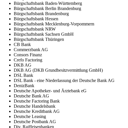
Bürgschaftsbank Baden-Württemberg
Bürgschaftsbank Berlin Brandenburg
Bürgschaftsbank Brandenburg
Bürgschaftsbank Hessen
Bürgschaftsbank Mecklenburg-Vorpommern
Bürgschaftsbank NRW
Bürgschaftsbank Sachsen GmbH
Bürgschaftsbank Thüringen
CB Bank
Commerzbank AG
Consors Finanz
Crefo Factoring
DKB AG
DKB AG (DKB Grundbesitzvermittlung GmbH)
DSL Bank
DSL Bank - eine Niederlassung der Deutsche Bank AG
DenizBank
Deutsche Apotheker- und Ärztebank eG
Deutsche Bank AG
Deutsche Factoring Bank
Deutsche Handelsbank
Deutsche Kreditbank AG
Deutsche Leasing
Deutsche Postbank AG
Div. Raiffeisenbanken