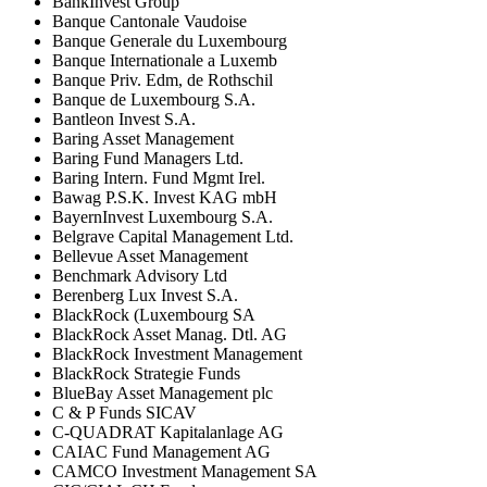
BankInvest Group
Banque Cantonale Vaudoise
Banque Generale du Luxembourg
Banque Internationale a Luxemb
Banque Priv. Edm, de Rothschil
Banque de Luxembourg S.A.
Bantleon Invest S.A.
Baring Asset Management
Baring Fund Managers Ltd.
Baring Intern. Fund Mgmt Irel.
Bawag P.S.K. Invest KAG mbH
BayernInvest Luxembourg S.A.
Belgrave Capital Management Ltd.
Bellevue Asset Management
Benchmark Advisory Ltd
Berenberg Lux Invest S.A.
BlackRock (Luxembourg SA
BlackRock Asset Manag. Dtl. AG
BlackRock Investment Management
BlackRock Strategie Funds
BlueBay Asset Management plc
C & P Funds SICAV
C-QUADRAT Kapitalanlage AG
CAIAC Fund Management AG
CAMCO Investment Management SA