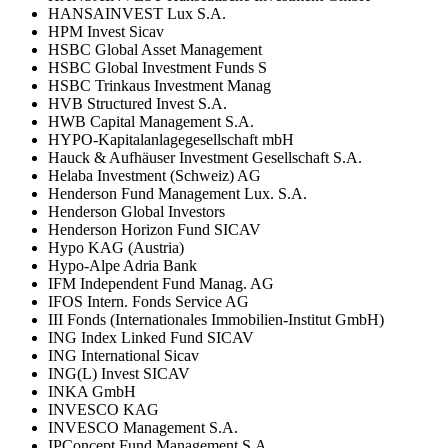
HANSAINVEST Lux S.A.
HPM Invest Sicav
HSBC Global Asset Management
HSBC Global Investment Funds S
HSBC Trinkaus Investment Manag
HVB Structured Invest S.A.
HWB Capital Management S.A.
HYPO-Kapitalanlagegesellschaft mbH
Hauck & Aufhäuser Investment Gesellschaft S.A.
Helaba Investment (Schweiz) AG
Henderson Fund Management Lux. S.A.
Henderson Global Investors
Henderson Horizon Fund SICAV
Hypo KAG (Austria)
Hypo-Alpe Adria Bank
IFM Independent Fund Manag. AG
IFOS Intern. Fonds Service AG
III Fonds (Internationales Immobilien-Institut GmbH)
ING Index Linked Fund SICAV
ING International Sicav
ING(L) Invest SICAV
INKA GmbH
INVESCO KAG
INVESCO Management S.A.
IPConcept Fund Management S.A.