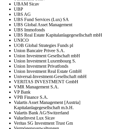
UBAM Sicav
UBP
UBS AG
UBS Fund Services (Lux) SA
UBS Global Asset Management
UBS Immofonds
UBS Real Estate Kapitalanlagegesellschaft mbH
UNICO
UOB Global Strategies Funds pl
Union Bancaire Privee S.A.
Union Investment Gesellschaft mbH
Union Investment Luxembourg S.
Union Investment Privatfonds
Union Investment Real Estate GmbH
Universal-Investment-Gesellschaft mbH
VERITAS INVESTMENT GmbH
VMR Management S.A.
VP Bank
VPB Finance S.A.
Valartis Asset Management [Austria]
Kapitalanlagegesellschaft m.b.H.
Valartis Bank AG/Switzerland
ValueInvest Lux Sicav
Veritas SG Investment Trust Gm
Vermögensverwaltungen