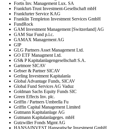
Fortis Inv. Management Lux. SA
Frankfurt-Trust Investment-Gesellschaft mbH
Frankfurter Service KAG
Franklin Templeton Investment Services GmbH
FundRock
GAM Investment Management [Switzerland] AG
GAM Star Fund p.l.c.
GAMAX Management AG
GIP
GLG Partners Asset Management Ltd.
GO ETF Managment Ltd.
GS& P Kapitalanlagengesellschaft S.A.
Gartmore SICAV
Gebser & Partner SICAV
Gerling Investment Kapitalanla
Global Advantage Funds, SICAV
Global Fund Services AG Vaduz
Goldman Sachs Equity Funds SIC
Green Effects Inv. plc.
Griffin / Partners Umbrella Fu
Griffin Capital Management Limited
Gutmann Kapitalanlage AG
Gutmann Kapitalanlageges. mbH
Gutzwiller Fonds Mgmt AG
HANSAINVEST Hanseatische Investment GmbH