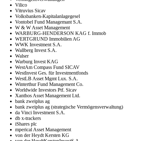
Vilico
Vitruvius Sicav
Volksbanken-Kapitalanlagegesel
Vontobel Fund Managemant S.A.
W & W Asset Management
WARBURG-HENDERSON KAG f. Immob
WERTGRUND Immobilien AG
WWK Investment S.A.
Wallberg Invest S.A.
Walser
Warburg Invest KAG
WestAm Compass Fund SICAV
WestInvest Ges. für Investmentfonds
WestLB Asset Mgmt Lux. S.A.
Winterthur Fund Management Co.
Worldwide Investors Ptf. Sicav
Xanthos Asset Management Ltd.
bank zweiplus ag
bank zweiplus ag (strategische Vermögensverwaltung)
da Vinci Investment S.A.
db x-trackers
iShares plc
mperical Asset Management
von der Heydt Kersten KG
von der HeydtKerstenInvestS.A.