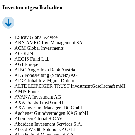
Investmentgesellschaften
1.Sicav Global Advice
ABN AMRO Inv. Management SA
ACM Global Investments
ACOLIN
AEGIS Fund Ltd.
AGI Europe
AIBC Anglo Irish Bank Austria
AIG Fondsleitung (Schweiz) AG
AIG Global Inv. Mgmt. Dublin
ALTE LEIPZIGER TRUST InvestmentGesellschaft mbH
AMIS Funds
AVANA Investment AG
AXA Fonds Trust GmbH
AXA Investm. Managers Dtl GmbH
Aachener Grundvermögen KAG mbH
Aberdeen Global SICAV
Aberdeen Investment Services S.A.
Ahead Wealth Solutions AG/ LI
Alceda Fund Management S.A.