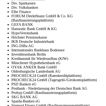
Div. Sparkassen
Div. Volksbanken
Elbe Finance
FORUM Direktfinanz GmbH & Co. KG
(Baufinanzierungsplattform)
GEFA BANK
Hanseatic Bank GmbH & KG
HypoVereinsbank
Höchster Pensionskasse
IKB Deutsche Industriebank
ING-DiBa AG
Internationales Bankhaus Bodensee
Investitionsbank Berlin
Kreditanstalt für Wiederaufbau (KfW)
Münchener Hypothekenbank eG
OYAK ANKER Bank GmbH
Oldenburgische Landesbank AG
PROCHECK24 GmbH (Ratenkreditplattform)
PROCHECK24 GmbH (Tagesgeld-/Girokontoplattform)
PSD Banken eG
Postbank - Niederlassung der Deutschen Bank AG
Prohyp GmbH (Baufinanzierungsplattform)
SKG BANK AG
Sparda-Banken eG
Starpool Finanz GmbH (Baufinanzierungsplattform)