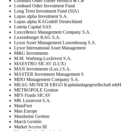
Lombard Odier Darier Hentsch & Cie
Lombard Odier Investment Fund
Long Term Investment Fund (SIA)
Lupus alpha Investment S.A.
Lupus alpha KAGmbH Deutschland
Lutetia Capital SAS
Luxcellence Management Company S.A.
Luxemburger KAG S.A.
Lyxor Asset Management Luxembourg S.A.
Lyxor International Asset Management
M&G Investments
M.M. Warburg-LuxInvest S.A.
MAESTRO SICAV (LUX)
MAN Investments (Lux.) S.A.
MASTER Investment Management S
MDO Management Company S.A.
MEAG MUNICH ERGO Kapitalanlagegesellschaft mbH
METROPOLE Gestion
MFS Funds SICAV
MK Luxinvest S.A.
MainFirst
Man Europe
Mandarine Gestion
March Gestión
Market Access III