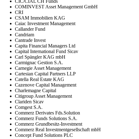
CIC/CIAL CH Funds
COMINVEST Asset Management GmbH
CRI
CSAM Immobilien KAG
Caiac Investment Management
Callander Fund
Candriam
Cantrade Invest
Capita Financial Managers Ltd
Capital International Fund Sicav
Carl Spängler KAG mbH
Carmignac Gestion S.A.
Carnegie Asset Management
Cartesian Capital Partners LLP
Catella Real Estate KAG
Cazenove Capital Management
Charlemagne Capital
Citigroup Asset Management
Clariden Sicav
Comgest S.A.
Commerz Derivates Fds.Solution
Commerz Funds Solutions S.A.
Commerz Grundbesitz-Investment
Commerz Real Investmentgesellschaft mbH
Concept Fund Solutions PLC