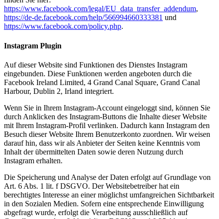
https://www.facebook.com/legal/EU_data_transfer_addendum
,
https://de-de.facebook.com/help/566994660333381
und
https://www.facebook.com/policy.php
.
Instagram Plugin
Auf dieser Website sind Funktionen des Dienstes Instagram
eingebunden. Diese Funktionen werden angeboten durch die
Facebook Ireland Limited, 4 Grand Canal Square, Grand Canal
Harbour, Dublin 2, Irland integriert.
Wenn Sie in Ihrem Instagram-Account eingeloggt sind, können Sie
durch Anklicken des Instagram-Buttons die Inhalte dieser Website
mit Ihrem Instagram-Profil verlinken. Dadurch kann Instagram den
Besuch dieser Website Ihrem Benutzerkonto zuordnen. Wir weisen
darauf hin, dass wir als Anbieter der Seiten keine Kenntnis vom
Inhalt der übermittelten Daten sowie deren Nutzung durch
Instagram erhalten.
Die Speicherung und Analyse der Daten erfolgt auf Grundlage von
Art. 6 Abs. 1 lit. f DSGVO. Der Websitebetreiber hat ein
berechtigtes Interesse an einer möglichst umfangreichen Sichtbarkeit
in den Sozialen Medien. Sofern eine entsprechende Einwilligung
abgefragt wurde, erfolgt die Verarbeitung ausschließlich auf