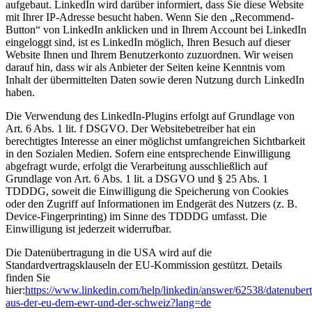
aufgebaut. LinkedIn wird darüber informiert, dass Sie diese Website
mit Ihrer IP-Adresse besucht haben. Wenn Sie den „Recommend-
Button“ von LinkedIn anklicken und in Ihrem Account bei LinkedIn
eingeloggt sind, ist es LinkedIn möglich, Ihren Besuch auf dieser
Website Ihnen und Ihrem Benutzerkonto zuzuordnen. Wir weisen
darauf hin, dass wir als Anbieter der Seiten keine Kenntnis vom
Inhalt der übermittelten Daten sowie deren Nutzung durch LinkedIn
haben.
Die Verwendung des LinkedIn-Plugins erfolgt auf Grundlage von
Art. 6 Abs. 1 lit. f DSGVO. Der Websitebetreiber hat ein
berechtigtes Interesse an einer möglichst umfangreichen Sichtbarkeit
in den Sozialen Medien. Sofern eine entsprechende Einwilligung
abgefragt wurde, erfolgt die Verarbeitung ausschließlich auf
Grundlage von Art. 6 Abs. 1 lit. a DSGVO und § 25 Abs. 1
TDDDG, soweit die Einwilligung die Speicherung von Cookies
oder den Zugriff auf Informationen im Endgerät des Nutzers (z. B.
Device-Fingerprinting) im Sinne des TDDDG umfasst. Die
Einwilligung ist jederzeit widerrufbar.
Die Datenübertragung in die USA wird auf die
Standardvertragsklauseln der EU-Kommission gestützt. Details
finden Sie
hier:
https://www.linkedin.com/help/linkedin/answer/62538/datenuber
aus-der-eu-dem-ewr-und-der-schweiz?lang=de