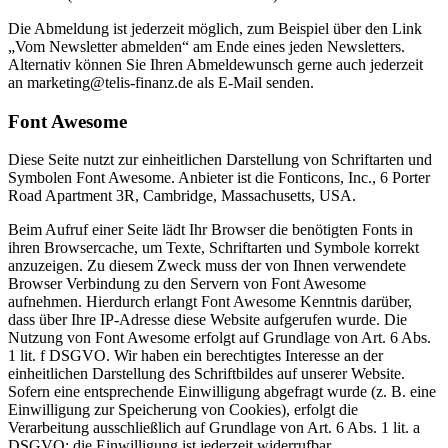
Die Abmeldung ist jederzeit möglich, zum Beispiel über den Link
„Vom Newsletter abmelden“ am Ende eines jeden Newsletters.
Alternativ können Sie Ihren Abmeldewunsch gerne auch jederzeit
an marketing@telis-finanz.de als E-Mail senden.
Font Awesome
Diese Seite nutzt zur einheitlichen Darstellung von Schriftarten und
Symbolen Font Awesome. Anbieter ist die Fonticons, Inc., 6 Porter
Road Apartment 3R, Cambridge, Massachusetts, USA.
Beim Aufruf einer Seite lädt Ihr Browser die benötigten Fonts in
ihren Browsercache, um Texte, Schriftarten und Symbole korrekt
anzuzeigen. Zu diesem Zweck muss der von Ihnen verwendete
Browser Verbindung zu den Servern von Font Awesome
aufnehmen. Hierdurch erlangt Font Awesome Kenntnis darüber,
dass über Ihre IP-Adresse diese Website aufgerufen wurde. Die
Nutzung von Font Awesome erfolgt auf Grundlage von Art. 6 Abs.
1 lit. f DSGVO. Wir haben ein berechtigtes Interesse an der
einheitlichen Darstellung des Schriftbildes auf unserer Website.
Sofern eine entsprechende Einwilligung abgefragt wurde (z. B. eine
Einwilligung zur Speicherung von Cookies), erfolgt die
Verarbeitung ausschließlich auf Grundlage von Art. 6 Abs. 1 lit. a
DSGVO; die Einwilligung ist jederzeit widerrufbar.