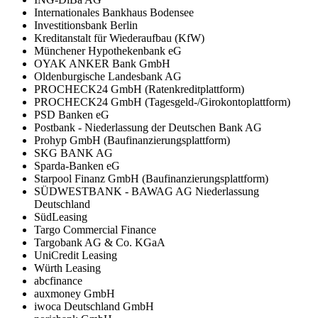
Internationales Bankhaus Bodensee
Investitionsbank Berlin
Kreditanstalt für Wiederaufbau (KfW)
Münchener Hypothekenbank eG
OYAK ANKER Bank GmbH
Oldenburgische Landesbank AG
PROCHECK24 GmbH (Ratenkreditplattform)
PROCHECK24 GmbH (Tagesgeld-/Girokontoplattform)
PSD Banken eG
Postbank - Niederlassung der Deutschen Bank AG
Prohyp GmbH (Baufinanzierungsplattform)
SKG BANK AG
Sparda-Banken eG
Starpool Finanz GmbH (Baufinanzierungsplattform)
SÜDWESTBANK - BAWAG AG Niederlassung
Deutschland
SüdLeasing
Targo Commercial Finance
Targobank AG & Co. KGaA
UniCredit Leasing
Würth Leasing
abcfinance
auxmoney GmbH
iwoca Deutschland GmbH