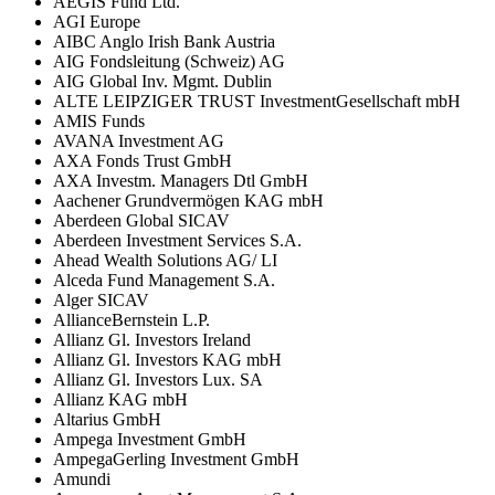
AEGIS Fund Ltd.
AGI Europe
AIBC Anglo Irish Bank Austria
AIG Fondsleitung (Schweiz) AG
AIG Global Inv. Mgmt. Dublin
ALTE LEIPZIGER TRUST InvestmentGesellschaft mbH
AMIS Funds
AVANA Investment AG
AXA Fonds Trust GmbH
AXA Investm. Managers Dtl GmbH
Aachener Grundvermögen KAG mbH
Aberdeen Global SICAV
Aberdeen Investment Services S.A.
Ahead Wealth Solutions AG/ LI
Alceda Fund Management S.A.
Alger SICAV
AllianceBernstein L.P.
Allianz Gl. Investors Ireland
Allianz Gl. Investors KAG mbH
Allianz Gl. Investors Lux. SA
Allianz KAG mbH
Altarius GmbH
Ampega Investment GmbH
AmpegaGerling Investment GmbH
Amundi