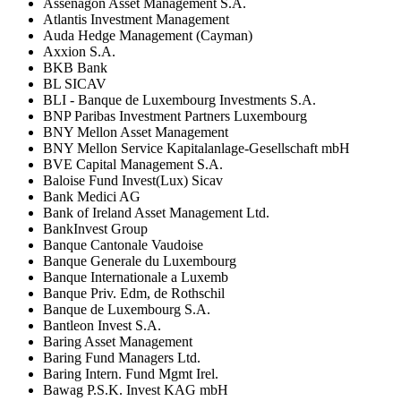
Assenagon Asset Management S.A.
Atlantis Investment Management
Auda Hedge Management (Cayman)
Axxion S.A.
BKB Bank
BL SICAV
BLI - Banque de Luxembourg Investments S.A.
BNP Paribas Investment Partners Luxembourg
BNY Mellon Asset Management
BNY Mellon Service Kapitalanlage-Gesellschaft mbH
BVE Capital Management S.A.
Baloise Fund Invest(Lux) Sicav
Bank Medici AG
Bank of Ireland Asset Management Ltd.
BankInvest Group
Banque Cantonale Vaudoise
Banque Generale du Luxembourg
Banque Internationale a Luxemb
Banque Priv. Edm, de Rothschil
Banque de Luxembourg S.A.
Bantleon Invest S.A.
Baring Asset Management
Baring Fund Managers Ltd.
Baring Intern. Fund Mgmt Irel.
Bawag P.S.K. Invest KAG mbH