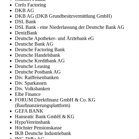
Crefo Factoring
DKB AG
DKB AG (DKB Grundbesitzvermittlung GmbH)
DSL Bank
DSL Bank - eine Niederlassung der Deutsche Bank AG
DenizBank
Deutsche Apotheker- und Ärztebank eG
Deutsche Bank AG
Deutsche Factoring Bank
Deutsche Handelsbank
Deutsche Kreditbank AG
Deutsche Leasing
Deutsche Postbank AG
Div. Raiffeisenbanken
Div. Sparkassen
Div. Volksbanken
Elbe Finance
FORUM Direktfinanz GmbH & Co. KG
(Baufinanzierungsplattform)
GEFA BANK
Hanseatic Bank GmbH & KG
HypoVereinsbank
Höchster Pensionskasse
IKB Deutsche Industriebank
ING-DiBa AG