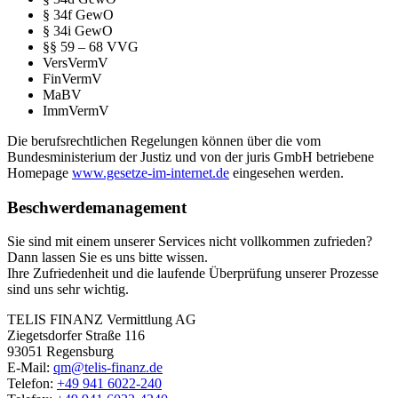
§ 34f GewO
§ 34i GewO
§§ 59 – 68 VVG
VersVermV
FinVermV
MaBV
ImmVermV
Die berufsrechtlichen Regelungen können über die vom
Bundesministerium der Justiz und von der juris GmbH betriebene
Homepage
www.gesetze-im-internet.de
eingesehen werden.
Beschwerdemanagement
Sie sind mit einem unserer Services nicht vollkommen zufrieden?
Dann lassen Sie es uns bitte wissen.
Ihre Zufriedenheit und die laufende Überprüfung unserer Prozesse
sind uns sehr wichtig.
TELIS FINANZ Vermittlung AG
Ziegetsdorfer Straße 116
93051 Regensburg
E-Mail:
qm@telis-finanz.de
Telefon:
+49 941 6022-240