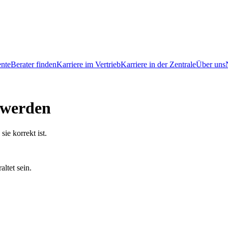
ente
Berater finden
Karriere im Vertrieb
Karriere in der Zentrale
Über uns
n werden
ie korrekt ist.
altet sein.