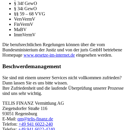
§ 34f GewO
§ 34i GewO
§§ 59 – 68 VVG
VersVermV
FinVermV
MaBV
ImmVermV
Die berufsrechtlichen Regelungen können über die vom
Bundesministerium der Justiz und von der juris GmbH betriebene
Homepage
www.gesetze-im-internet.de
eingesehen werden.
Beschwerdemanagement
Sie sind mit einem unserer Services nicht vollkommen zufrieden?
Dann lassen Sie es uns bitte wissen.
Ihre Zufriedenheit und die laufende Überprüfung unserer Prozesse
sind uns sehr wichtig.
TELIS FINANZ Vermittlung AG
Ziegetsdorfer Straße 116
93051 Regensburg
E-Mail:
qm@telis-finanz.de
Telefon:
+49 941 6022-240
Telefax:
+49 941 6022-4240