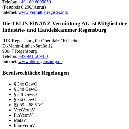
Telefon:
+49 180 6005850
(Festpreis 0,20€/ Anruf)
Internet:
www.vermittlerregister.info
Die TELIS FINANZ Vermittlung AG ist Mitglied der
Industrie- und Handelskammer Regensburg
IHK Regensburg für Oberpfalz / Kelheim
D.-Martin-Luther-Straße 12
93047 Regensburg
Telefon:
+49 941 5694-0
Internet:
www.ihk-regensburg.de
Berufsrechtliche Regelungen
§ 34c GewO
§ 34d GewO
§ 34f GewO
§ 34i GewO
§§ 59 – 68 VVG
VersVermV
FinVermV
MaBV
ImmVermV