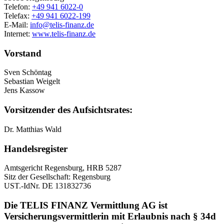
Telefon:
+49 941 6022-0
Telefax:
+49 941 6022-199
E-Mail:
info@telis-finanz.de
Internet:
www.telis-finanz.de
Vorstand
Sven Schöntag
Sebastian Weigelt
Jens Kassow
Vorsitzender des Aufsichtsrates:
Dr. Matthias Wald
Handelsregister
Amtsgericht Regensburg, HRB 5287
Sitz der Gesellschaft: Regensburg
UST.-IdNr. DE 131832736
Die TELIS FINANZ Vermittlung AG ist
Versicherungsvermittlerin mit Erlaubnis nach § 34d