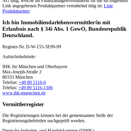
AG tätig, welche als Finanzanlagenvermittlerin für die im folgenden
Link angegebenen Produktpartner vermittelnd tätig ist:
Liste
Produktpartner
Ich bin Immobiliendarlehensvermittler/in mit
Erlaubnis nach § 34i Abs. 1 GewO, Bundesrepublik
Deutschland.
Register-Nr.
D-W-155-5E99-99
Aufsichtsbehörde:
IHK für München und Oberbayern
Max-Joseph-Straße 2
80333 München
Telefon:
+49 89 5116-0
Telefax:
+49 89 5116-1306
www.ihk-muenchen.de
Vermittlerregister
Die Registrierungen können bei der gemeinsamen Stelle der
Registrierungsbehörden nachgeprüft werden.
Deutsche Industrie- und Handelskammer (DIHK)