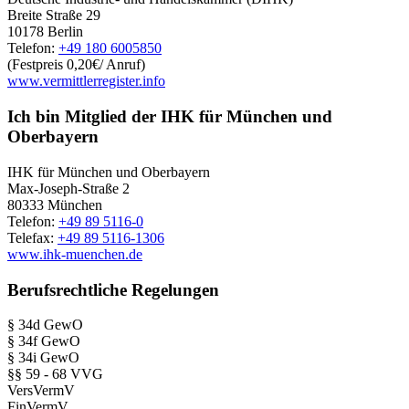
Breite Straße 29
10178 Berlin
Telefon:
+49 180 6005850
(Festpreis 0,20€/ Anruf)
www.vermittlerregister.info
Ich bin Mitglied der IHK für München und
Oberbayern
IHK für München und Oberbayern
Max-Joseph-Straße 2
80333 München
Telefon:
+49 89 5116-0
Telefax:
+49 89 5116-1306
www.ihk-muenchen.de
Berufsrechtliche Regelungen
§ 34d GewO
§ 34f GewO
§ 34i GewO
§§ 59 - 68 VVG
VersVermV
FinVermV