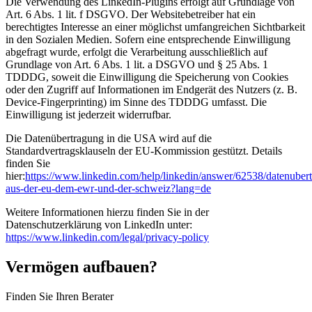
Die Verwendung des LinkedIn-Plugins erfolgt auf Grundlage von
Art. 6 Abs. 1 lit. f DSGVO. Der Websitebetreiber hat ein
berechtigtes Interesse an einer möglichst umfangreichen Sichtbarkeit
in den Sozialen Medien. Sofern eine entsprechende Einwilligung
abgefragt wurde, erfolgt die Verarbeitung ausschließlich auf
Grundlage von Art. 6 Abs. 1 lit. a DSGVO und § 25 Abs. 1
TDDDG, soweit die Einwilligung die Speicherung von Cookies
oder den Zugriff auf Informationen im Endgerät des Nutzers (z. B.
Device-Fingerprinting) im Sinne des TDDDG umfasst. Die
Einwilligung ist jederzeit widerrufbar.
Die Datenübertragung in die USA wird auf die
Standardvertragsklauseln der EU-Kommission gestützt. Details
finden Sie
hier:
https://www.linkedin.com/help/linkedin/answer/62538/datenuber
aus-der-eu-dem-ewr-und-der-schweiz?lang=de
Weitere Informationen hierzu finden Sie in der
Datenschutzerklärung von LinkedIn unter:
https://www.linkedin.com/legal/privacy-policy
Vermögen aufbauen?
Finden Sie Ihren Berater