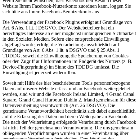
Wenn Sie nicht wünschen, dass Facebook den Besuch dieser
Website Ihrem Facebook-Nutzerkonto zuordnen kann, loggen Sie
sich bitte aus Ihrem Facebook-Benutzerkonto aus.
Die Verwendung der Facebook Plugins erfolgt auf Grundlage von
Art. 6 Abs. 1 lit. f DSGVO. Der Websitebetreiber hat ein
berechtigtes Interesse an einer möglichst umfangreichen Sichtbarkeit
in den Sozialen Medien. Sofern eine entsprechende Einwilligung
abgefragt wurde, erfolgt die Verarbeitung ausschließlich auf
Grundlage von Art. 6 Abs. 1 lit. a DSGVO und § 25 Abs. 1
TDDDG, soweit die Einwilligung die Speicherung von Cookies
oder den Zugriff auf Informationen im Endgerät des Nutzers (z. B.
Device-Fingerprinting) im Sinne des TDDDG umfasst. Die
Einwilligung ist jederzeit widerrufbar.
Soweit mit Hilfe des hier beschriebenen Tools personenbezogene
Daten auf unserer Website erfasst und an Facebook weitergeleitet
werden, sind wir und die Facebook Ireland Limited, 4 Grand Canal
Square, Grand Canal Harbour, Dublin 2, Irland gemeinsam für diese
Datenverarbeitung verantwortlich (Art. 26 DSGVO). Die
gemeinsame Verantwortlichkeit beschränkt sich dabei ausschließlich
auf die Erfassung der Daten und deren Weitergabe an Facebook.
Die nach der Weiterleitung erfolgende Verarbeitung durch Facebook
ist nicht Teil der gemeinsamen Verantwortung. Die uns gemeinsam
obliegenden Verpflichtungen wurden in einer Vereinbarung über
gemeinsame Verarbeitung festgehalten. Den Wortlaut der