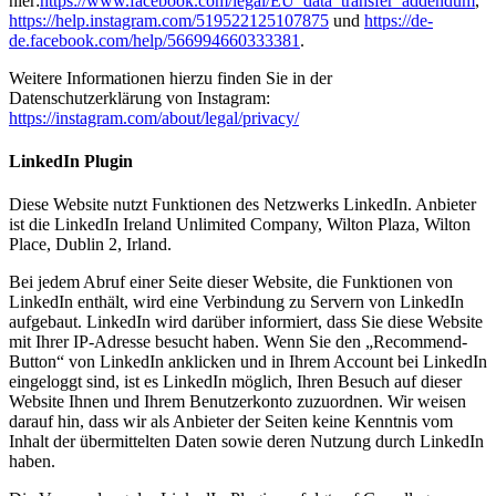
hier:
https://www.facebook.com/legal/EU_data_transfer_addendum
,
https://help.instagram.com/519522125107875
und
https://de-
de.facebook.com/help/566994660333381
.
Weitere Informationen hierzu finden Sie in der
Datenschutzerklärung von Instagram:
https://instagram.com/about/legal/privacy/
LinkedIn Plugin
Diese Website nutzt Funktionen des Netzwerks LinkedIn. Anbieter
ist die LinkedIn Ireland Unlimited Company, Wilton Plaza, Wilton
Place, Dublin 2, Irland.
Bei jedem Abruf einer Seite dieser Website, die Funktionen von
LinkedIn enthält, wird eine Verbindung zu Servern von LinkedIn
aufgebaut. LinkedIn wird darüber informiert, dass Sie diese Website
mit Ihrer IP-Adresse besucht haben. Wenn Sie den „Recommend-
Button“ von LinkedIn anklicken und in Ihrem Account bei LinkedIn
eingeloggt sind, ist es LinkedIn möglich, Ihren Besuch auf dieser
Website Ihnen und Ihrem Benutzerkonto zuzuordnen. Wir weisen
darauf hin, dass wir als Anbieter der Seiten keine Kenntnis vom
Inhalt der übermittelten Daten sowie deren Nutzung durch LinkedIn
haben.