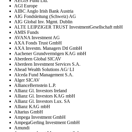
AEGIS Fund Ltd.
AGI Europe
AIBC Anglo Irish Bank Austria
AIG Fondsleitung (Schweiz) AG
AIG Global Inv. Mgmt. Dublin
ALTE LEIPZIGER TRUST InvestmentGesellschaft mbH
AMIS Funds
AVANA Investment AG
AXA Fonds Trust GmbH
AXA Investm. Managers Dtl GmbH
Aachener Grundvermögen KAG mbH
Aberdeen Global SICAV
Aberdeen Investment Services S.A.
Ahead Wealth Solutions AG/ LI
Alceda Fund Management S.A.
Alger SICAV
AllianceBernstein L.P.
Allianz Gl. Investors Ireland
Allianz Gl. Investors KAG mbH
Allianz Gl. Investors Lux. SA
Allianz KAG mbH
Altarius GmbH
Ampega Investment GmbH
AmpegaGerling Investment GmbH
Amundi