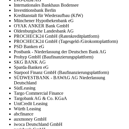
Internationales Bankhaus Bodensee
Investitionsbank Berlin
Kreditanstalt für Wiederaufbau (KfW)
Münchener Hypothekenbank eG
OYAK ANKER Bank GmbH
Oldenburgische Landesbank AG
PROCHECK24 GmbH (Ratenkreditplattform)
PROCHECK24 GmbH (Tagesgeld-/Girokontoplattform)
PSD Banken eG
Postbank - Niederlassung der Deutschen Bank AG
Prohyp GmbH (Baufinanzierungsplattform)
SKG BANK AG
Sparda-Banken eG
Starpool Finanz GmbH (Baufinanzierungsplattform)
SÜDWESTBANK - BAWAG AG Niederlassung
Deutschland
SüdLeasing
Targo Commercial Finance
Targobank AG & Co. KGaA
UniCredit Leasing
Würth Leasing
abcfinance
auxmoney GmbH
iwoca Deutschland GmbH