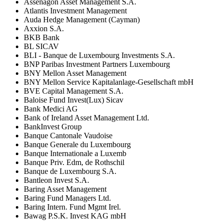
Assenagon Asset Management S.A.
Atlantis Investment Management
Auda Hedge Management (Cayman)
Axxion S.A.
BKB Bank
BL SICAV
BLI - Banque de Luxembourg Investments S.A.
BNP Paribas Investment Partners Luxembourg
BNY Mellon Asset Management
BNY Mellon Service Kapitalanlage-Gesellschaft mbH
BVE Capital Management S.A.
Baloise Fund Invest(Lux) Sicav
Bank Medici AG
Bank of Ireland Asset Management Ltd.
BankInvest Group
Banque Cantonale Vaudoise
Banque Generale du Luxembourg
Banque Internationale a Luxemb
Banque Priv. Edm, de Rothschil
Banque de Luxembourg S.A.
Bantleon Invest S.A.
Baring Asset Management
Baring Fund Managers Ltd.
Baring Intern. Fund Mgmt Irel.
Bawag P.S.K. Invest KAG mbH