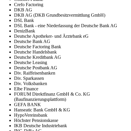
Crefo Factoring
DKB AG
DKB AG (DKB Grundbesitzvermittlung GmbH)
DSL Bank
DSL Bank - eine Niederlassung der Deutsche Bank AG
DenizBank
Deutsche Apotheker- und Ärztebank eG
Deutsche Bank AG
Deutsche Factoring Bank
Deutsche Handelsbank
Deutsche Kreditbank AG
Deutsche Leasing
Deutsche Postbank AG
Div. Raiffeisenbanken
Div. Sparkassen
Div. Volksbanken
Elbe Finance
FORUM Direktfinanz GmbH & Co. KG
(Baufinanzierungsplattform)
GEFA BANK
Hanseatic Bank GmbH & KG
HypoVereinsbank
Höchster Pensionskasse
IKB Deutsche Industriebank
ING-DiBa AG