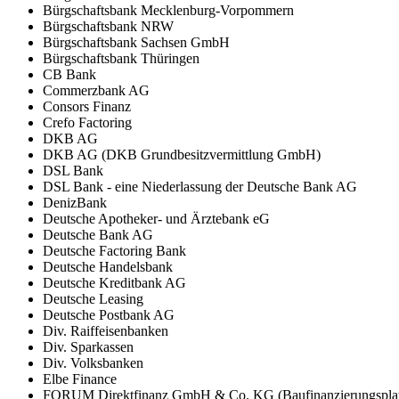
Bürgschaftsbank Mecklenburg-Vorpommern
Bürgschaftsbank NRW
Bürgschaftsbank Sachsen GmbH
Bürgschaftsbank Thüringen
CB Bank
Commerzbank AG
Consors Finanz
Crefo Factoring
DKB AG
DKB AG (DKB Grundbesitzvermittlung GmbH)
DSL Bank
DSL Bank - eine Niederlassung der Deutsche Bank AG
DenizBank
Deutsche Apotheker- und Ärztebank eG
Deutsche Bank AG
Deutsche Factoring Bank
Deutsche Handelsbank
Deutsche Kreditbank AG
Deutsche Leasing
Deutsche Postbank AG
Div. Raiffeisenbanken
Div. Sparkassen
Div. Volksbanken
Elbe Finance
FORUM Direktfinanz GmbH & Co. KG (Baufinanzierungsplat