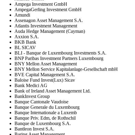
Ampega Investment GmbH
AmpegaGerling Investment GmbH
Amundi
Assenagon Asset Management S.A.
Atlantis Investment Management
Auda Hedge Management (Cayman)
Axxion S.A.
BKB Bank
BL SICAV
BLI - Banque de Luxembourg Investments S.A.
BNP Paribas Investment Partners Luxembourg
BNY Mellon Asset Management
BNY Mellon Service Kapitalanlage-Gesellschaft mbH
BVE Capital Management S.A.
Baloise Fund Invest(Lux) Sicav
Bank Medici AG
Bank of Ireland Asset Management Ltd.
BankInvest Group
Banque Cantonale Vaudoise
Banque Generale du Luxembourg
Banque Internationale a Luxemb
Banque Priv. Edm, de Rothschil
Banque de Luxembourg S.A.
Bantleon Invest S.A.
Baring Asset Management