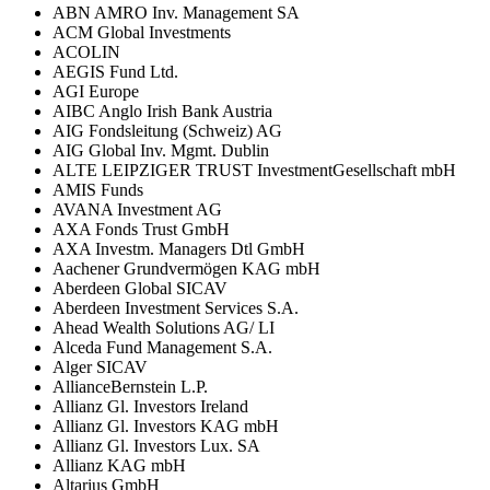
ABN AMRO Inv. Management SA
ACM Global Investments
ACOLIN
AEGIS Fund Ltd.
AGI Europe
AIBC Anglo Irish Bank Austria
AIG Fondsleitung (Schweiz) AG
AIG Global Inv. Mgmt. Dublin
ALTE LEIPZIGER TRUST InvestmentGesellschaft mbH
AMIS Funds
AVANA Investment AG
AXA Fonds Trust GmbH
AXA Investm. Managers Dtl GmbH
Aachener Grundvermögen KAG mbH
Aberdeen Global SICAV
Aberdeen Investment Services S.A.
Ahead Wealth Solutions AG/ LI
Alceda Fund Management S.A.
Alger SICAV
AllianceBernstein L.P.
Allianz Gl. Investors Ireland
Allianz Gl. Investors KAG mbH
Allianz Gl. Investors Lux. SA
Allianz KAG mbH
Altarius GmbH