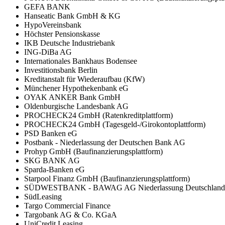
GEFA BANK
Hanseatic Bank GmbH & KG
HypoVereinsbank
Höchster Pensionskasse
IKB Deutsche Industriebank
ING-DiBa AG
Internationales Bankhaus Bodensee
Investitionsbank Berlin
Kreditanstalt für Wiederaufbau (KfW)
Münchener Hypothekenbank eG
OYAK ANKER Bank GmbH
Oldenburgische Landesbank AG
PROCHECK24 GmbH (Ratenkreditplattform)
PROCHECK24 GmbH (Tagesgeld-/Girokontoplattform)
PSD Banken eG
Postbank - Niederlassung der Deutschen Bank AG
Prohyp GmbH (Baufinanzierungsplattform)
SKG BANK AG
Sparda-Banken eG
Starpool Finanz GmbH (Baufinanzierungsplattform)
SÜDWESTBANK - BAWAG AG Niederlassung Deutschland
SüdLeasing
Targo Commercial Finance
Targobank AG & Co. KGaA
UniCredit Leasing