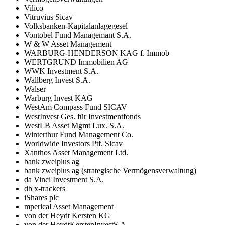
Vilico
Vitruvius Sicav
Volksbanken-Kapitalanlagegesel
Vontobel Fund Managemant S.A.
W & W Asset Management
WARBURG-HENDERSON KAG f. Immob
WERTGRUND Immobilien AG
WWK Investment S.A.
Wallberg Invest S.A.
Walser
Warburg Invest KAG
WestAm Compass Fund SICAV
WestInvest Ges. für Investmentfonds
WestLB Asset Mgmt Lux. S.A.
Winterthur Fund Management Co.
Worldwide Investors Ptf. Sicav
Xanthos Asset Management Ltd.
bank zweiplus ag
bank zweiplus ag (strategische Vermögensverwaltung)
da Vinci Investment S.A.
db x-trackers
iShares plc
mperical Asset Management
von der Heydt Kersten KG
von der HeydtKerstenInvestS.A.