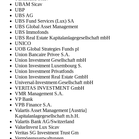
UBAM Sicav
UBP
UBS AG
UBS Fund Services (Lux) SA
UBS Global Asset Management
UBS Immofonds
UBS Real Estate Kapitalanlagegesellschaft mbH
UNICO
UOB Global Strategies Funds pl
Union Bancaire Privee S.A.
Union Investment Gesellschaft mbH
Union Investment Luxembourg S.
Union Investment Privatfonds
Union Investment Real Estate GmbH
Universal-Investment-Gesellschaft mbH
VERITAS INVESTMENT GmbH
VMR Management S.A.
VP Bank
VPB Finance S.A.
Valartis Asset Management [Austria]
Kapitalanlagegesellschaft m.b.H.
Valartis Bank AG/Switzerland
ValueInvest Lux Sicav
Veritas SG Investment Trust Gm
Vermögensverwaltungen