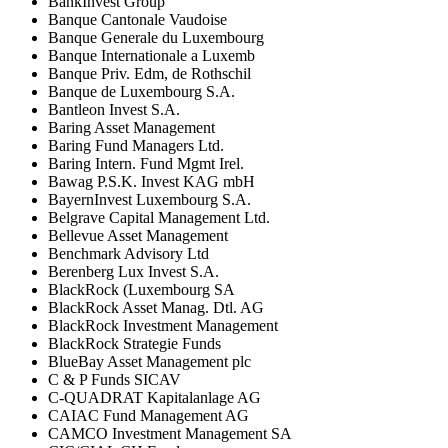
BankInvest Group
Banque Cantonale Vaudoise
Banque Generale du Luxembourg
Banque Internationale a Luxemb
Banque Priv. Edm, de Rothschil
Banque de Luxembourg S.A.
Bantleon Invest S.A.
Baring Asset Management
Baring Fund Managers Ltd.
Baring Intern. Fund Mgmt Irel.
Bawag P.S.K. Invest KAG mbH
BayernInvest Luxembourg S.A.
Belgrave Capital Management Ltd.
Bellevue Asset Management
Benchmark Advisory Ltd
Berenberg Lux Invest S.A.
BlackRock (Luxembourg SA
BlackRock Asset Manag. Dtl. AG
BlackRock Investment Management
BlackRock Strategie Funds
BlueBay Asset Management plc
C & P Funds SICAV
C-QUADRAT Kapitalanlage AG
CAIAC Fund Management AG
CAMCO Investment Management SA