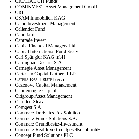
CIC/CIAL CH Funds
COMINVEST Asset Management GmbH
CRI
CSAM Immobilien KAG
Caiac Investment Management
Callander Fund
Candriam
Cantrade Invest
Capita Financial Managers Ltd
Capital International Fund Sicav
Carl Spängler KAG mbH
Carmignac Gestion S.A.
Carnegie Asset Management
Cartesian Capital Partners LLP
Catella Real Estate KAG
Cazenove Capital Management
Charlemagne Capital
Citigroup Asset Management
Clariden Sicav
Comgest S.A.
Commerz Derivates Fds.Solution
Commerz Funds Solutions S.A.
Commerz Grundbesitz-Investment
Commerz Real Investmentgesellschaft mbH
Concept Fund Solutions PLC