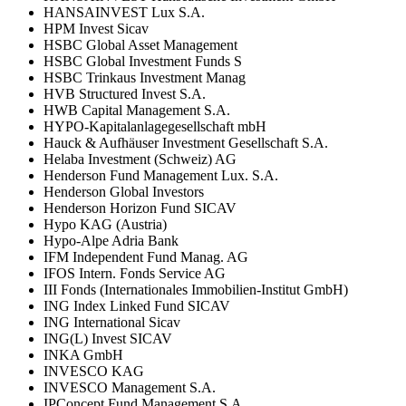
HANSAINVEST Lux S.A.
HPM Invest Sicav
HSBC Global Asset Management
HSBC Global Investment Funds S
HSBC Trinkaus Investment Manag
HVB Structured Invest S.A.
HWB Capital Management S.A.
HYPO-Kapitalanlagegesellschaft mbH
Hauck & Aufhäuser Investment Gesellschaft S.A.
Helaba Investment (Schweiz) AG
Henderson Fund Management Lux. S.A.
Henderson Global Investors
Henderson Horizon Fund SICAV
Hypo KAG (Austria)
Hypo-Alpe Adria Bank
IFM Independent Fund Manag. AG
IFOS Intern. Fonds Service AG
III Fonds (Internationales Immobilien-Institut GmbH)
ING Index Linked Fund SICAV
ING International Sicav
ING(L) Invest SICAV
INKA GmbH
INVESCO KAG
INVESCO Management S.A.
IPConcept Fund Management S.A.