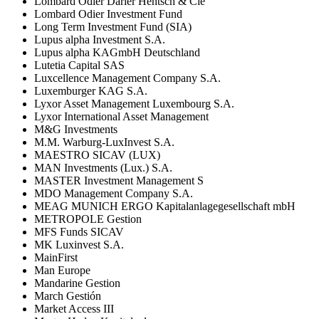
Lombard Odier Darier Hentsch & Cie
Lombard Odier Investment Fund
Long Term Investment Fund (SIA)
Lupus alpha Investment S.A.
Lupus alpha KAGmbH Deutschland
Lutetia Capital SAS
Luxcellence Management Company S.A.
Luxemburger KAG S.A.
Lyxor Asset Management Luxembourg S.A.
Lyxor International Asset Management
M&G Investments
M.M. Warburg-LuxInvest S.A.
MAESTRO SICAV (LUX)
MAN Investments (Lux.) S.A.
MASTER Investment Management S
MDO Management Company S.A.
MEAG MUNICH ERGO Kapitalanlagegesellschaft mbH
METROPOLE Gestion
MFS Funds SICAV
MK Luxinvest S.A.
MainFirst
Man Europe
Mandarine Gestion
March Gestión
Market Access III