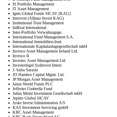
IS Portfolio Management
IT Asset Management
Ignis Global Funds SICAV [KAG]
Innovest (Allianz Invest KAG)
Institutional Trust Management
IntReal International
Inter-Portfolio Verwaltungsge.
International Fund Management S.A.
International Immobilien-Insti
Internationale Kapitalanlagegesellschaft mbH
Invesco Asset Management Ireland Ltd.
Invesco II
Investec Asset Management Ltd
Investeringsf.Sydinvest Intern
J. Safra Sarasin
JO Hambro Capital Mgmt. Ltd.
JP Morgan Asset Management
Janus World Funds PLC
Jefferies Umbrella Fund
Julius Meinl Investment Gesellschaft mbH
Jupiter Global SICAV
Jyske Invest Administration A/S
KAS Investment Servicing gmbH
KBC Asset Management
KBC Bank Deutschland AG