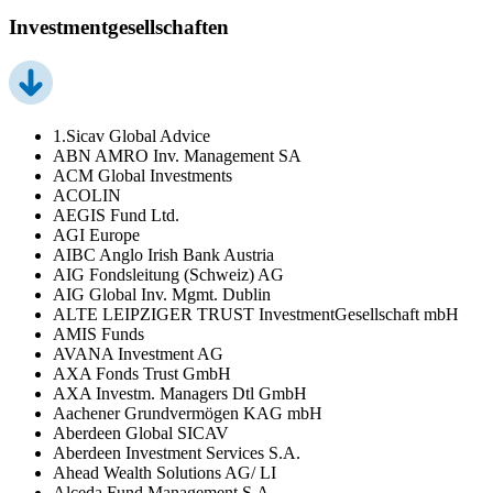
Investmentgesellschaften
1.Sicav Global Advice
ABN AMRO Inv. Management SA
ACM Global Investments
ACOLIN
AEGIS Fund Ltd.
AGI Europe
AIBC Anglo Irish Bank Austria
AIG Fondsleitung (Schweiz) AG
AIG Global Inv. Mgmt. Dublin
ALTE LEIPZIGER TRUST InvestmentGesellschaft mbH
AMIS Funds
AVANA Investment AG
AXA Fonds Trust GmbH
AXA Investm. Managers Dtl GmbH
Aachener Grundvermögen KAG mbH
Aberdeen Global SICAV
Aberdeen Investment Services S.A.
Ahead Wealth Solutions AG/ LI
Alceda Fund Management S.A.