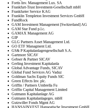
Fortis Inv. Management Lux. SA
Frankfurt-Trust Investment-Gesellschaft mbH
Frankfurter Service KAG
Franklin Templeton Investment Services GmbH
FundRock
GAM Investment Management [Switzerland] AG
GAM Star Fund p.l.c.
GAMAX Management AG
GIP
GLG Partners Asset Management Ltd.
GO ETF Managment Ltd.
GS& P Kapitalanlagengesellschaft S.A.
Gartmore SICAV
Gebser & Partner SICAV
Gerling Investment Kapitalanla
Global Advantage Funds, SICAV
Global Fund Services AG Vaduz
Goldman Sachs Equity Funds SIC
Green Effects Inv. plc.
Griffin / Partners Umbrella Fu
Griffin Capital Management Limited
Gutmann Kapitalanlage AG
Gutmann Kapitalanlageges. mbH
Gutzwiller Fonds Mgmt AG
HANSAINVEST Hanseatische Investment GmbH