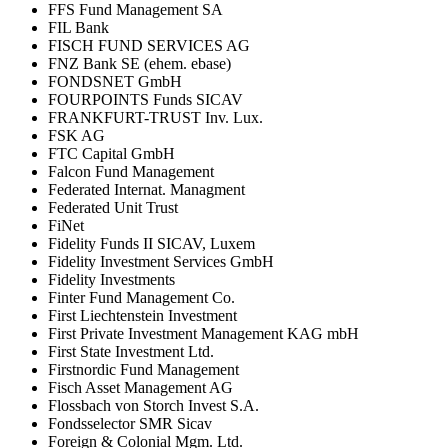
FFS Fund Management SA
FIL Bank
FISCH FUND SERVICES AG
FNZ Bank SE (ehem. ebase)
FONDSNET GmbH
FOURPOINTS Funds SICAV
FRANKFURT-TRUST Inv. Lux.
FSK AG
FTC Capital GmbH
Falcon Fund Management
Federated Internat. Managment
Federated Unit Trust
FiNet
Fidelity Funds II SICAV, Luxem
Fidelity Investment Services GmbH
Fidelity Investments
Finter Fund Management Co.
First Liechtenstein Investment
First Private Investment Management KAG mbH
First State Investment Ltd.
Firstnordic Fund Management
Fisch Asset Management AG
Flossbach von Storch Invest S.A.
Fondsselector SMR Sicav
Foreign & Colonial Mgm. Ltd.