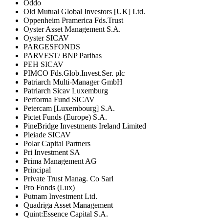
Oddo
Old Mutual Global Investors [UK] Ltd.
Oppenheim Pramerica Fds.Trust
Oyster Asset Management S.A.
Oyster SICAV
PARGESFONDS
PARVEST/ BNP Paribas
PEH SICAV
PIMCO Fds.Glob.Invest.Ser. plc
Patriarch Multi-Manager GmbH
Patriarch Sicav Luxemburg
Performa Fund SICAV
Petercam [Luxembourg] S.A.
Pictet Funds (Europe) S.A.
PineBridge Investments Ireland Limited
Pleiade SICAV
Polar Capital Partners
Pri Investment SA
Prima Management AG
Principal
Private Trust Manag. Co Sarl
Pro Fonds (Lux)
Putnam Investment Ltd.
Quadriga Asset Management
Quint:Essence Capital S.A.