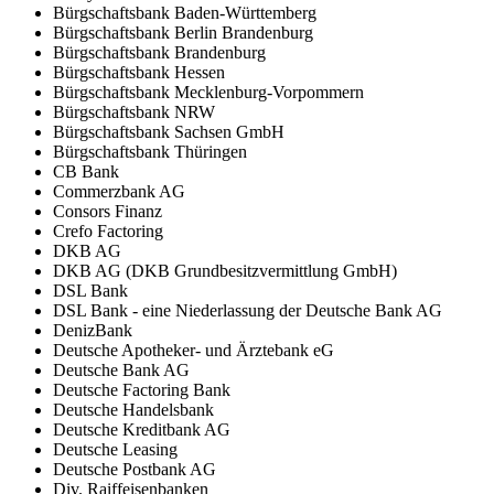
Bürgschaftsbank Baden-Württemberg
Bürgschaftsbank Berlin Brandenburg
Bürgschaftsbank Brandenburg
Bürgschaftsbank Hessen
Bürgschaftsbank Mecklenburg-Vorpommern
Bürgschaftsbank NRW
Bürgschaftsbank Sachsen GmbH
Bürgschaftsbank Thüringen
CB Bank
Commerzbank AG
Consors Finanz
Crefo Factoring
DKB AG
DKB AG (DKB Grundbesitzvermittlung GmbH)
DSL Bank
DSL Bank - eine Niederlassung der Deutsche Bank AG
DenizBank
Deutsche Apotheker- und Ärztebank eG
Deutsche Bank AG
Deutsche Factoring Bank
Deutsche Handelsbank
Deutsche Kreditbank AG
Deutsche Leasing
Deutsche Postbank AG
Div. Raiffeisenbanken