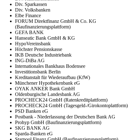
Div. Sparkassen
Div. Volksbanken
Elbe Finance
FORUM Direktfinanz GmbH & Co. KG
(Baufinanzierungsplattform)
GEFA BANK
Hanseatic Bank GmbH & KG
HypoVereinsbank
Höchster Pensionskasse
IKB Deutsche Industriebank
ING-DiBa AG
Internationales Bankhaus Bodensee
Investitionsbank Berlin
Kreditanstalt für Wiederaufbau (KfW)
Münchener Hypothekenbank eG
OYAK ANKER Bank GmbH
Oldenburgische Landesbank AG
PROCHECK24 GmbH (Ratenkreditplattform)
PROCHECK24 GmbH (Tagesgeld-/Girokontoplattform)
PSD Banken eG
Postbank - Niederlassung der Deutschen Bank AG
Prohyp GmbH (Baufinanzierungsplattform)
SKG BANK AG
Sparda-Banken eG
Starpool Finanz GmbH (Baufinanzierungsplattform)