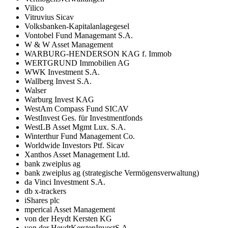
Vilico
Vitruvius Sicav
Volksbanken-Kapitalanlagegesel
Vontobel Fund Managemant S.A.
W & W Asset Management
WARBURG-HENDERSON KAG f. Immob
WERTGRUND Immobilien AG
WWK Investment S.A.
Wallberg Invest S.A.
Walser
Warburg Invest KAG
WestAm Compass Fund SICAV
WestInvest Ges. für Investmentfonds
WestLB Asset Mgmt Lux. S.A.
Winterthur Fund Management Co.
Worldwide Investors Ptf. Sicav
Xanthos Asset Management Ltd.
bank zweiplus ag
bank zweiplus ag (strategische Vermögensverwaltung)
da Vinci Investment S.A.
db x-trackers
iShares plc
mperical Asset Management
von der Heydt Kersten KG
von der HeydtKerstenInvestS.A.