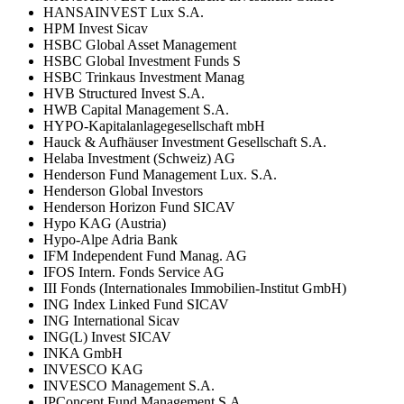
HANSAINVEST Lux S.A.
HPM Invest Sicav
HSBC Global Asset Management
HSBC Global Investment Funds S
HSBC Trinkaus Investment Manag
HVB Structured Invest S.A.
HWB Capital Management S.A.
HYPO-Kapitalanlagegesellschaft mbH
Hauck & Aufhäuser Investment Gesellschaft S.A.
Helaba Investment (Schweiz) AG
Henderson Fund Management Lux. S.A.
Henderson Global Investors
Henderson Horizon Fund SICAV
Hypo KAG (Austria)
Hypo-Alpe Adria Bank
IFM Independent Fund Manag. AG
IFOS Intern. Fonds Service AG
III Fonds (Internationales Immobilien-Institut GmbH)
ING Index Linked Fund SICAV
ING International Sicav
ING(L) Invest SICAV
INKA GmbH
INVESCO KAG
INVESCO Management S.A.
IPConcept Fund Management S.A.