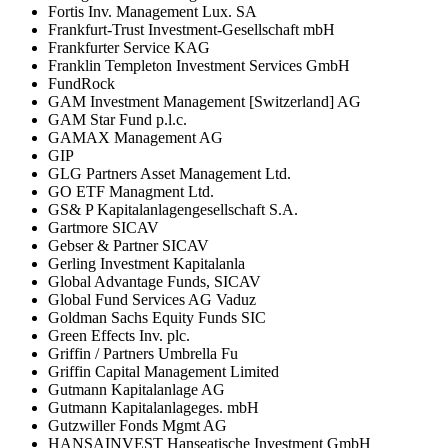
Fortis Inv. Management Lux. SA
Frankfurt-Trust Investment-Gesellschaft mbH
Frankfurter Service KAG
Franklin Templeton Investment Services GmbH
FundRock
GAM Investment Management [Switzerland] AG
GAM Star Fund p.l.c.
GAMAX Management AG
GIP
GLG Partners Asset Management Ltd.
GO ETF Managment Ltd.
GS& P Kapitalanlagengesellschaft S.A.
Gartmore SICAV
Gebser & Partner SICAV
Gerling Investment Kapitalanla
Global Advantage Funds, SICAV
Global Fund Services AG Vaduz
Goldman Sachs Equity Funds SIC
Green Effects Inv. plc.
Griffin / Partners Umbrella Fu
Griffin Capital Management Limited
Gutmann Kapitalanlage AG
Gutmann Kapitalanlageges. mbH
Gutzwiller Fonds Mgmt AG
HANSAINVEST Hanseatische Investment GmbH