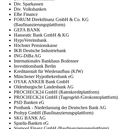
Div. Sparkassen
Div. Volksbanken
Elbe Finance
FORUM Direktfinanz GmbH & Co. KG
(Baufinanzierungsplattform)
GEFA BANK
Hanseatic Bank GmbH & KG
HypoVereinsbank
Höchster Pensionskasse
IKB Deutsche Industriebank
ING-DiBa AG
Internationales Bankhaus Bodensee
Investitionsbank Berlin
Kreditanstalt für Wiederaufbau (KfW)
Münchener Hypothekenbank eG
OYAK ANKER Bank GmbH
Oldenburgische Landesbank AG
PROCHECK24 GmbH (Ratenkreditplattform)
PROCHECK24 GmbH (Tagesgeld-/Girokontoplattform)
PSD Banken eG
Postbank - Niederlassung der Deutschen Bank AG
Prohyp GmbH (Baufinanzierungsplattform)
SKG BANK AG
Sparda-Banken eG
Starpool Finanz GmbH (Baufinanzierungsplattform)