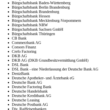
Bürgschaftsbank Baden-Württemberg
Bürgschaftsbank Berlin Brandenburg
Bürgschaftsbank Brandenburg
Bürgschaftsbank Hessen
Bürgschaftsbank Mecklenburg-Vorpommern
Bürgschaftsbank NRW
Bürgschaftsbank Sachsen GmbH
Bürgschaftsbank Thüringen
CB Bank
Commerzbank AG
Consors Finanz
Crefo Factoring
DKB AG
DKB AG (DKB Grundbesitzvermittlung GmbH)
DSL Bank
DSL Bank - eine Niederlassung der Deutsche Bank AG
DenizBank
Deutsche Apotheker- und Ärztebank eG
Deutsche Bank AG
Deutsche Factoring Bank
Deutsche Handelsbank
Deutsche Kreditbank AG
Deutsche Leasing
Deutsche Postbank AG
Div. Raiffeisenbanken