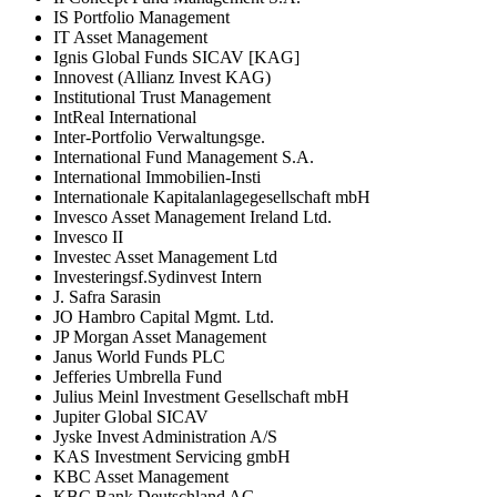
IS Portfolio Management
IT Asset Management
Ignis Global Funds SICAV [KAG]
Innovest (Allianz Invest KAG)
Institutional Trust Management
IntReal International
Inter-Portfolio Verwaltungsge.
International Fund Management S.A.
International Immobilien-Insti
Internationale Kapitalanlagegesellschaft mbH
Invesco Asset Management Ireland Ltd.
Invesco II
Investec Asset Management Ltd
Investeringsf.Sydinvest Intern
J. Safra Sarasin
JO Hambro Capital Mgmt. Ltd.
JP Morgan Asset Management
Janus World Funds PLC
Jefferies Umbrella Fund
Julius Meinl Investment Gesellschaft mbH
Jupiter Global SICAV
Jyske Invest Administration A/S
KAS Investment Servicing gmbH
KBC Asset Management
KBC Bank Deutschland AG