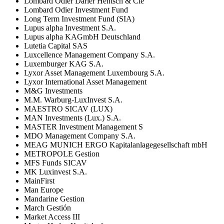
Lombard Odier Darier Hentsch & Cie
Lombard Odier Investment Fund
Long Term Investment Fund (SIA)
Lupus alpha Investment S.A.
Lupus alpha KAGmbH Deutschland
Lutetia Capital SAS
Luxcellence Management Company S.A.
Luxemburger KAG S.A.
Lyxor Asset Management Luxembourg S.A.
Lyxor International Asset Management
M&G Investments
M.M. Warburg-LuxInvest S.A.
MAESTRO SICAV (LUX)
MAN Investments (Lux.) S.A.
MASTER Investment Management S
MDO Management Company S.A.
MEAG MUNICH ERGO Kapitalanlagegesellschaft mbH
METROPOLE Gestion
MFS Funds SICAV
MK Luxinvest S.A.
MainFirst
Man Europe
Mandarine Gestion
March Gestión
Market Access III