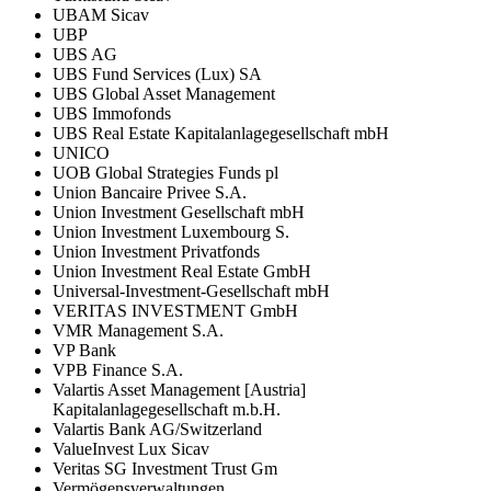
UBAM Sicav
UBP
UBS AG
UBS Fund Services (Lux) SA
UBS Global Asset Management
UBS Immofonds
UBS Real Estate Kapitalanlagegesellschaft mbH
UNICO
UOB Global Strategies Funds pl
Union Bancaire Privee S.A.
Union Investment Gesellschaft mbH
Union Investment Luxembourg S.
Union Investment Privatfonds
Union Investment Real Estate GmbH
Universal-Investment-Gesellschaft mbH
VERITAS INVESTMENT GmbH
VMR Management S.A.
VP Bank
VPB Finance S.A.
Valartis Asset Management [Austria]
Kapitalanlagegesellschaft m.b.H.
Valartis Bank AG/Switzerland
ValueInvest Lux Sicav
Veritas SG Investment Trust Gm
Vermögensverwaltungen