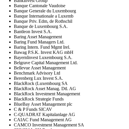
BankInvest Group
Banque Cantonale Vaudoise
Banque Generale du Luxembourg
Banque Internationale a Luxemb
Banque Priv. Edm, de Rothschil
Banque de Luxembourg S.A.
Bantleon Invest S.A.
Baring Asset Management
Baring Fund Managers Ltd.
Baring Intern. Fund Mgmt Irel.
Bawag P.S.K. Invest KAG mbH
BayernInvest Luxembourg S.A.
Belgrave Capital Management Ltd.
Bellevue Asset Management
Benchmark Advisory Ltd
Berenberg Lux Invest S.A.
BlackRock (Luxembourg SA
BlackRock Asset Manag. Dtl. AG
BlackRock Investment Management
BlackRock Strategie Funds
BlueBay Asset Management plc
C & P Funds SICAV
C-QUADRAT Kapitalanlage AG
CAIAC Fund Management AG
CAMCO Investment Management SA