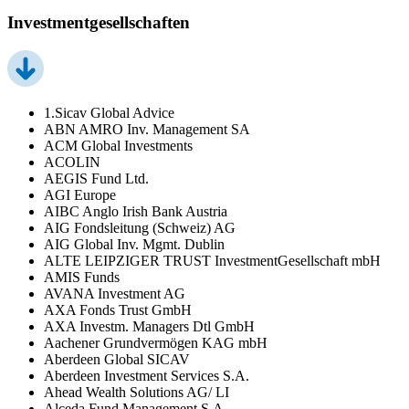
Investmentgesellschaften
1.Sicav Global Advice
ABN AMRO Inv. Management SA
ACM Global Investments
ACOLIN
AEGIS Fund Ltd.
AGI Europe
AIBC Anglo Irish Bank Austria
AIG Fondsleitung (Schweiz) AG
AIG Global Inv. Mgmt. Dublin
ALTE LEIPZIGER TRUST InvestmentGesellschaft mbH
AMIS Funds
AVANA Investment AG
AXA Fonds Trust GmbH
AXA Investm. Managers Dtl GmbH
Aachener Grundvermögen KAG mbH
Aberdeen Global SICAV
Aberdeen Investment Services S.A.
Ahead Wealth Solutions AG/ LI
Alceda Fund Management S.A.