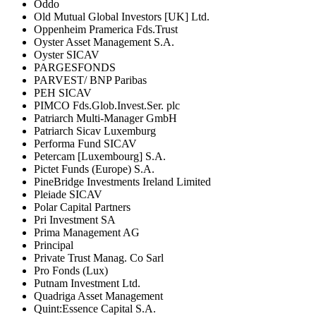
Oddo
Old Mutual Global Investors [UK] Ltd.
Oppenheim Pramerica Fds.Trust
Oyster Asset Management S.A.
Oyster SICAV
PARGESFONDS
PARVEST/ BNP Paribas
PEH SICAV
PIMCO Fds.Glob.Invest.Ser. plc
Patriarch Multi-Manager GmbH
Patriarch Sicav Luxemburg
Performa Fund SICAV
Petercam [Luxembourg] S.A.
Pictet Funds (Europe) S.A.
PineBridge Investments Ireland Limited
Pleiade SICAV
Polar Capital Partners
Pri Investment SA
Prima Management AG
Principal
Private Trust Manag. Co Sarl
Pro Fonds (Lux)
Putnam Investment Ltd.
Quadriga Asset Management
Quint:Essence Capital S.A.