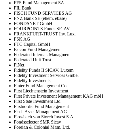
FFS Fund Management SA
FIL Bank
FISCH FUND SERVICES AG
FNZ Bank SE (ehem. ebase)
FONDSNET GmbH
FOURPOINTS Funds SICAV
FRANKFURT-TRUST Inv. Lux.
FSK AG
FTC Capital GmbH
Falcon Fund Management
Federated Internat. Managment
Federated Unit Trust
FiNet
Fidelity Funds II SICAV, Luxem
Fidelity Investment Services GmbH
Fidelity Investments
Finter Fund Management Co.
First Liechtenstein Investment
First Private Investment Management KAG mbH
First State Investment Ltd.
Firstnordic Fund Management
Fisch Asset Management AG
Flossbach von Storch Invest S.A.
Fondsselector SMR Sicav
Foreign & Colonial Mgm. Ltd.