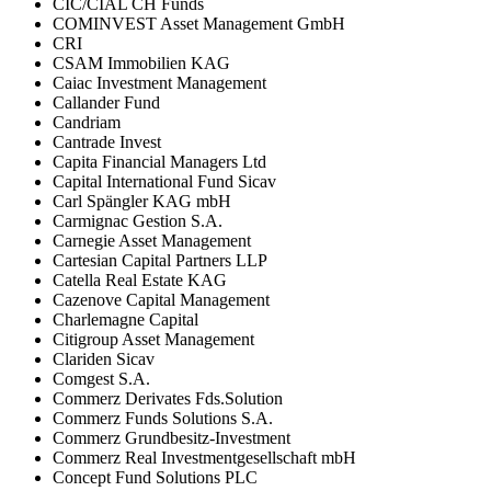
CIC/CIAL CH Funds
COMINVEST Asset Management GmbH
CRI
CSAM Immobilien KAG
Caiac Investment Management
Callander Fund
Candriam
Cantrade Invest
Capita Financial Managers Ltd
Capital International Fund Sicav
Carl Spängler KAG mbH
Carmignac Gestion S.A.
Carnegie Asset Management
Cartesian Capital Partners LLP
Catella Real Estate KAG
Cazenove Capital Management
Charlemagne Capital
Citigroup Asset Management
Clariden Sicav
Comgest S.A.
Commerz Derivates Fds.Solution
Commerz Funds Solutions S.A.
Commerz Grundbesitz-Investment
Commerz Real Investmentgesellschaft mbH
Concept Fund Solutions PLC