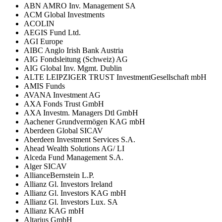
ABN AMRO Inv. Management SA
ACM Global Investments
ACOLIN
AEGIS Fund Ltd.
AGI Europe
AIBC Anglo Irish Bank Austria
AIG Fondsleitung (Schweiz) AG
AIG Global Inv. Mgmt. Dublin
ALTE LEIPZIGER TRUST InvestmentGesellschaft mbH
AMIS Funds
AVANA Investment AG
AXA Fonds Trust GmbH
AXA Investm. Managers Dtl GmbH
Aachener Grundvermögen KAG mbH
Aberdeen Global SICAV
Aberdeen Investment Services S.A.
Ahead Wealth Solutions AG/ LI
Alceda Fund Management S.A.
Alger SICAV
AllianceBernstein L.P.
Allianz Gl. Investors Ireland
Allianz Gl. Investors KAG mbH
Allianz Gl. Investors Lux. SA
Allianz KAG mbH
Altarius GmbH