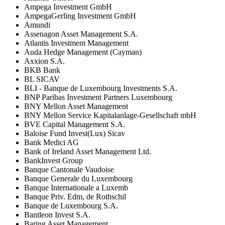
Ampega Investment GmbH
AmpegaGerling Investment GmbH
Amundi
Assenagon Asset Management S.A.
Atlantis Investment Management
Auda Hedge Management (Cayman)
Axxion S.A.
BKB Bank
BL SICAV
BLI - Banque de Luxembourg Investments S.A.
BNP Paribas Investment Partners Luxembourg
BNY Mellon Asset Management
BNY Mellon Service Kapitalanlage-Gesellschaft mbH
BVE Capital Management S.A.
Baloise Fund Invest(Lux) Sicav
Bank Medici AG
Bank of Ireland Asset Management Ltd.
BankInvest Group
Banque Cantonale Vaudoise
Banque Generale du Luxembourg
Banque Internationale a Luxemb
Banque Priv. Edm, de Rothschil
Banque de Luxembourg S.A.
Bantleon Invest S.A.
Baring Asset Management