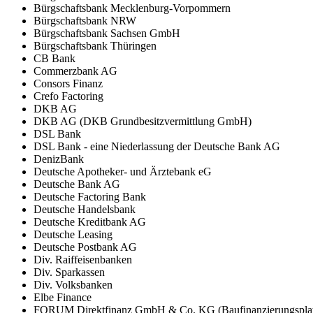
Bürgschaftsbank Mecklenburg-Vorpommern
Bürgschaftsbank NRW
Bürgschaftsbank Sachsen GmbH
Bürgschaftsbank Thüringen
CB Bank
Commerzbank AG
Consors Finanz
Crefo Factoring
DKB AG
DKB AG (DKB Grundbesitzvermittlung GmbH)
DSL Bank
DSL Bank - eine Niederlassung der Deutsche Bank AG
DenizBank
Deutsche Apotheker- und Ärztebank eG
Deutsche Bank AG
Deutsche Factoring Bank
Deutsche Handelsbank
Deutsche Kreditbank AG
Deutsche Leasing
Deutsche Postbank AG
Div. Raiffeisenbanken
Div. Sparkassen
Div. Volksbanken
Elbe Finance
FORUM Direktfinanz GmbH & Co. KG (Baufinanzierungsplat