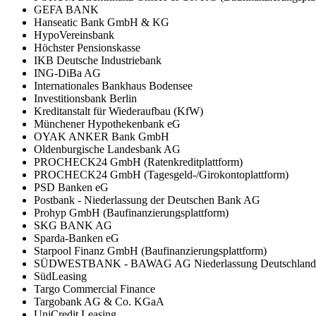
GEFA BANK
Hanseatic Bank GmbH & KG
HypoVereinsbank
Höchster Pensionskasse
IKB Deutsche Industriebank
ING-DiBa AG
Internationales Bankhaus Bodensee
Investitionsbank Berlin
Kreditanstalt für Wiederaufbau (KfW)
Münchener Hypothekenbank eG
OYAK ANKER Bank GmbH
Oldenburgische Landesbank AG
PROCHECK24 GmbH (Ratenkreditplattform)
PROCHECK24 GmbH (Tagesgeld-/Girokontoplattform)
PSD Banken eG
Postbank - Niederlassung der Deutschen Bank AG
Prohyp GmbH (Baufinanzierungsplattform)
SKG BANK AG
Sparda-Banken eG
Starpool Finanz GmbH (Baufinanzierungsplattform)
SÜDWESTBANK - BAWAG AG Niederlassung Deutschland
SüdLeasing
Targo Commercial Finance
Targobank AG & Co. KGaA
UniCredit Leasing