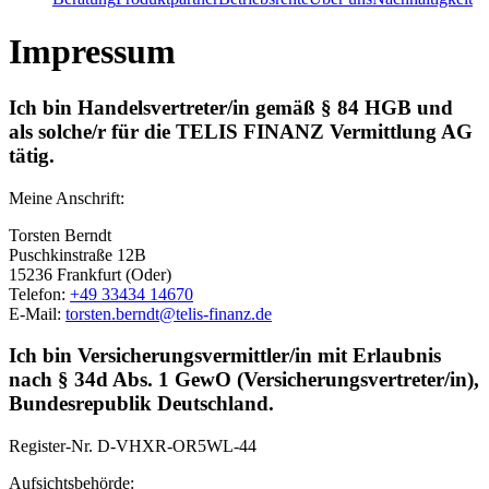
Impressum
Ich bin Handelsvertreter/in gemäß § 84 HGB und
als solche/r für die TELIS FINANZ Vermittlung AG
tätig.
Meine Anschrift:
Torsten Berndt
Puschkinstraße 12B
15236 Frankfurt (Oder)
Telefon:
+49 33434 14670
E-Mail:
torsten.berndt@telis-finanz.de
Ich bin Versicherungsvermittler/in mit Erlaubnis
nach § 34d Abs. 1 GewO (Versicherungsvertreter/in),
Bundesrepublik Deutschland.
Register-Nr.
D-VHXR-OR5WL-44
Aufsichtsbehörde: