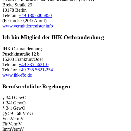
Breite Straße 29
10178 Berlin
Telefon:
+49 180 6005850
(Festpreis 0,20€/ Anruf)
www.vermittlerregister.info
Ich bin Mitglied der IHK Ostbrandenburg
IHK Ostbrandenburg
Puschkinstraße 12 b
15203 Frankfurt/Oder
Telefon:
+49 335 5621-0
Telefax:
+49 335 5621-254
www.ihk-ffo.de
Berufsrechtliche Regelungen
§ 34d GewO
§ 34f GewO
§ 34i GewO
§§ 59 - 68 VVG
VersVermV
FinVermV
ImmVermV