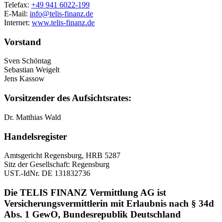
Telefax:
+49 941 6022-199
E-Mail:
info@telis-finanz.de
Internet:
www.telis-finanz.de
Vorstand
Sven Schöntag
Sebastian Weigelt
Jens Kassow
Vorsitzender des Aufsichtsrates:
Dr. Matthias Wald
Handelsregister
Amtsgericht Regensburg, HRB 5287
Sitz der Gesellschaft: Regensburg
UST.-IdNr. DE 131832736
Die TELIS FINANZ Vermittlung AG ist
Versicherungsvermittlerin mit Erlaubnis nach § 34d
Abs. 1 GewO, Bundesrepublik Deutschland