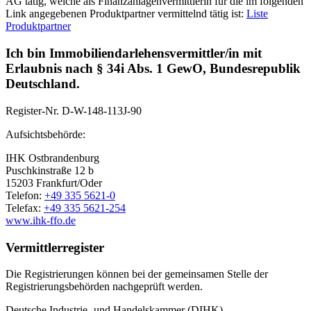
AG tätig, welche als Finanzanlagenvermittlerin für die im folgenden
Link angegebenen Produktpartner vermittelnd tätig ist:
Liste
Produktpartner
Ich bin Immobiliendarlehensvermittler/in mit
Erlaubnis nach § 34i Abs. 1 GewO, Bundesrepublik
Deutschland.
Register-Nr.
D-W-148-113J-90
Aufsichtsbehörde:
IHK Ostbrandenburg
Puschkinstraße 12 b
15203 Frankfurt/Oder
Telefon:
+49 335 5621-0
Telefax:
+49 335 5621-254
www.ihk-ffo.de
Vermittlerregister
Die Registrierungen können bei der gemeinsamen Stelle der
Registrierungsbehörden nachgeprüft werden.
Deutsche Industrie- und Handelskammer (DIHK)