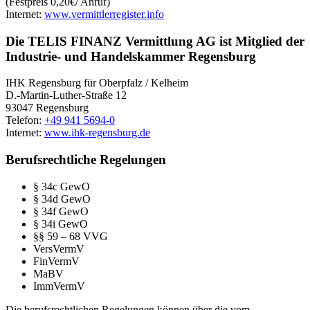
(Festpreis 0,20€/ Anruf)
Internet:
www.vermittlerregister.info
Die TELIS FINANZ Vermittlung AG ist Mitglied der
Industrie- und Handelskammer Regensburg
IHK Regensburg für Oberpfalz / Kelheim
D.-Martin-Luther-Straße 12
93047 Regensburg
Telefon:
+49 941 5694-0
Internet:
www.ihk-regensburg.de
Berufsrechtliche Regelungen
§ 34c GewO
§ 34d GewO
§ 34f GewO
§ 34i GewO
§§ 59 – 68 VVG
VersVermV
FinVermV
MaBV
ImmVermV
Die berufsrechtlichen Regelungen können über die vom