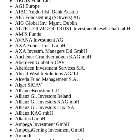
AEGIS Fund Ltd.
AGI Europe
AIBC Anglo Irish Bank Austria
AIG Fondsleitung (Schweiz) AG
AIG Global Inv. Mgmt. Dublin
ALTE LEIPZIGER TRUST InvestmentGesellschaft mbH
AMIS Funds
AVANA Investment AG
AXA Fonds Trust GmbH
AXA Investm. Managers Dtl GmbH
Aachener Grundvermögen KAG mbH
Aberdeen Global SICAV
Aberdeen Investment Services S.A.
Ahead Wealth Solutions AG/ LI
Alceda Fund Management S.A.
Alger SICAV
AllianceBernstein L.P.
Allianz Gl. Investors Ireland
Allianz Gl. Investors KAG mbH
Allianz Gl. Investors Lux. SA
Allianz KAG mbH
Altarius GmbH
Ampega Investment GmbH
AmpegaGerling Investment GmbH
Amundi