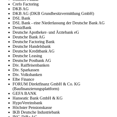
Crefo Factoring
DKB AG
DKB AG (DKB Grundbesitzvermittlung GmbH)
DSL Bank
DSL Bank - eine Niederlassung der Deutsche Bank AG
DenizBank
Deutsche Apotheker- und Ärztebank eG
Deutsche Bank AG
Deutsche Factoring Bank
Deutsche Handelsbank
Deutsche Kreditbank AG
Deutsche Leasing
Deutsche Postbank AG
Div. Raiffeisenbanken
Div. Sparkassen
Div. Volksbanken
Elbe Finance
FORUM Direktfinanz GmbH & Co. KG
(Baufinanzierungsplattform)
GEFA BANK
Hanseatic Bank GmbH & KG
HypoVereinsbank
Höchster Pensionskasse
IKB Deutsche Industriebank
ING-DiBa AG