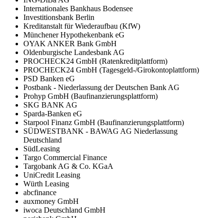
Internationales Bankhaus Bodensee
Investitionsbank Berlin
Kreditanstalt für Wiederaufbau (KfW)
Münchener Hypothekenbank eG
OYAK ANKER Bank GmbH
Oldenburgische Landesbank AG
PROCHECK24 GmbH (Ratenkreditplattform)
PROCHECK24 GmbH (Tagesgeld-/Girokontoplattform)
PSD Banken eG
Postbank - Niederlassung der Deutschen Bank AG
Prohyp GmbH (Baufinanzierungsplattform)
SKG BANK AG
Sparda-Banken eG
Starpool Finanz GmbH (Baufinanzierungsplattform)
SÜDWESTBANK - BAWAG AG Niederlassung
Deutschland
SüdLeasing
Targo Commercial Finance
Targobank AG & Co. KGaA
UniCredit Leasing
Würth Leasing
abcfinance
auxmoney GmbH
iwoca Deutschland GmbH