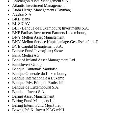
Assenagon Asset Management S.A.
Atlantis Investment Management
Auda Hedge Management (Cayman)
Axxion S.A.
BKB Bank
BL SICAV
BLI - Banque de Luxembourg Investments S.A.
BNP Paribas Investment Partners Luxembourg
BNY Mellon Asset Management
BNY Mellon Service Kapitalanlage-Gesellschaft mbH
BVE Capital Management S.A.
Baloise Fund Invest(Lux) Sicav
Bank Medici AG
Bank of Ireland Asset Management Ltd.
BankInvest Group
Banque Cantonale Vaudoise
Banque Generale du Luxembourg
Banque Internationale a Luxemb
Banque Priv. Edm, de Rothschil
Banque de Luxembourg S.A.
Bantleon Invest S.A.
Baring Asset Management
Baring Fund Managers Ltd.
Baring Intern. Fund Mgmt Irel.
Bawag P.S.K. Invest KAG mbH