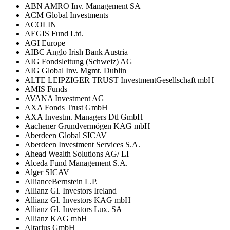
ABN AMRO Inv. Management SA
ACM Global Investments
ACOLIN
AEGIS Fund Ltd.
AGI Europe
AIBC Anglo Irish Bank Austria
AIG Fondsleitung (Schweiz) AG
AIG Global Inv. Mgmt. Dublin
ALTE LEIPZIGER TRUST InvestmentGesellschaft mbH
AMIS Funds
AVANA Investment AG
AXA Fonds Trust GmbH
AXA Investm. Managers Dtl GmbH
Aachener Grundvermögen KAG mbH
Aberdeen Global SICAV
Aberdeen Investment Services S.A.
Ahead Wealth Solutions AG/ LI
Alceda Fund Management S.A.
Alger SICAV
AllianceBernstein L.P.
Allianz Gl. Investors Ireland
Allianz Gl. Investors KAG mbH
Allianz Gl. Investors Lux. SA
Allianz KAG mbH
Altarius GmbH