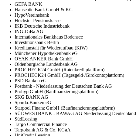
GEFA BANK
Hanseatic Bank GmbH & KG
HypoVereinsbank
Höchster Pensionskasse
IKB Deutsche Industriebank
ING-DiBa AG
Internationales Bankhaus Bodensee
Investitionsbank Berlin
Kreditanstalt für Wiederaufbau (KfW)
Münchener Hypothekenbank eG
OYAK ANKER Bank GmbH
Oldenburgische Landesbank AG
PROCHECK24 GmbH (Ratenkreditplattform)
PROCHECK24 GmbH (Tagesgeld-/Girokontoplattform)
PSD Banken eG
Postbank - Niederlassung der Deutschen Bank AG
Prohyp GmbH (Baufinanzierungsplattform)
SKG BANK AG
Sparda-Banken eG
Starpool Finanz GmbH (Baufinanzierungsplattform)
SÜDWESTBANK - BAWAG AG Niederlassung Deutschland
SüdLeasing
Targo Commercial Finance
Targobank AG & Co. KGaA
UniCredit Leasing