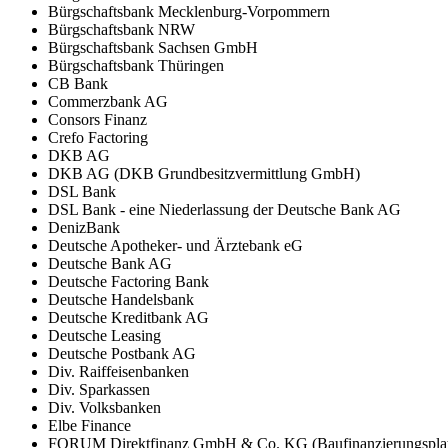
Bürgschaftsbank Mecklenburg-Vorpommern
Bürgschaftsbank NRW
Bürgschaftsbank Sachsen GmbH
Bürgschaftsbank Thüringen
CB Bank
Commerzbank AG
Consors Finanz
Crefo Factoring
DKB AG
DKB AG (DKB Grundbesitzvermittlung GmbH)
DSL Bank
DSL Bank - eine Niederlassung der Deutsche Bank AG
DenizBank
Deutsche Apotheker- und Ärztebank eG
Deutsche Bank AG
Deutsche Factoring Bank
Deutsche Handelsbank
Deutsche Kreditbank AG
Deutsche Leasing
Deutsche Postbank AG
Div. Raiffeisenbanken
Div. Sparkassen
Div. Volksbanken
Elbe Finance
FORUM Direktfinanz GmbH & Co. KG (Baufinanzierungsplat