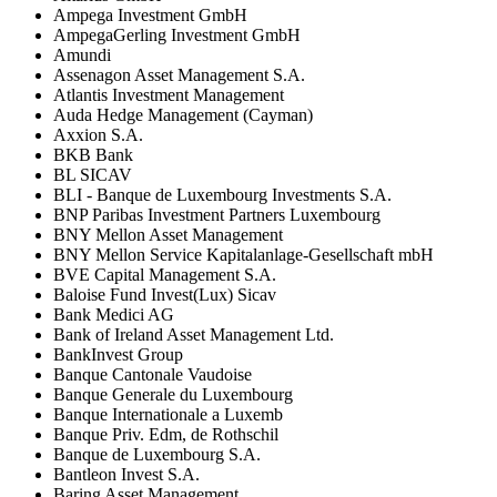
Ampega Investment GmbH
AmpegaGerling Investment GmbH
Amundi
Assenagon Asset Management S.A.
Atlantis Investment Management
Auda Hedge Management (Cayman)
Axxion S.A.
BKB Bank
BL SICAV
BLI - Banque de Luxembourg Investments S.A.
BNP Paribas Investment Partners Luxembourg
BNY Mellon Asset Management
BNY Mellon Service Kapitalanlage-Gesellschaft mbH
BVE Capital Management S.A.
Baloise Fund Invest(Lux) Sicav
Bank Medici AG
Bank of Ireland Asset Management Ltd.
BankInvest Group
Banque Cantonale Vaudoise
Banque Generale du Luxembourg
Banque Internationale a Luxemb
Banque Priv. Edm, de Rothschil
Banque de Luxembourg S.A.
Bantleon Invest S.A.
Baring Asset Management