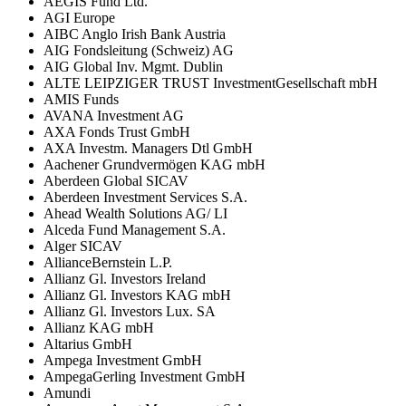
AEGIS Fund Ltd.
AGI Europe
AIBC Anglo Irish Bank Austria
AIG Fondsleitung (Schweiz) AG
AIG Global Inv. Mgmt. Dublin
ALTE LEIPZIGER TRUST InvestmentGesellschaft mbH
AMIS Funds
AVANA Investment AG
AXA Fonds Trust GmbH
AXA Investm. Managers Dtl GmbH
Aachener Grundvermögen KAG mbH
Aberdeen Global SICAV
Aberdeen Investment Services S.A.
Ahead Wealth Solutions AG/ LI
Alceda Fund Management S.A.
Alger SICAV
AllianceBernstein L.P.
Allianz Gl. Investors Ireland
Allianz Gl. Investors KAG mbH
Allianz Gl. Investors Lux. SA
Allianz KAG mbH
Altarius GmbH
Ampega Investment GmbH
AmpegaGerling Investment GmbH
Amundi