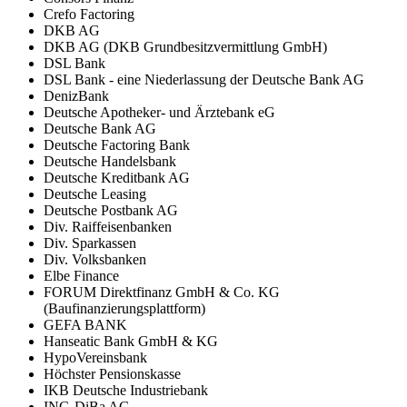
Crefo Factoring
DKB AG
DKB AG (DKB Grundbesitzvermittlung GmbH)
DSL Bank
DSL Bank - eine Niederlassung der Deutsche Bank AG
DenizBank
Deutsche Apotheker- und Ärztebank eG
Deutsche Bank AG
Deutsche Factoring Bank
Deutsche Handelsbank
Deutsche Kreditbank AG
Deutsche Leasing
Deutsche Postbank AG
Div. Raiffeisenbanken
Div. Sparkassen
Div. Volksbanken
Elbe Finance
FORUM Direktfinanz GmbH & Co. KG
(Baufinanzierungsplattform)
GEFA BANK
Hanseatic Bank GmbH & KG
HypoVereinsbank
Höchster Pensionskasse
IKB Deutsche Industriebank
ING-DiBa AG