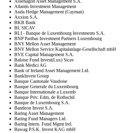
Assenagon Asset Management S.A.
Atlantis Investment Management
Auda Hedge Management (Cayman)
Axxion S.A.
BKB Bank
BL SICAV
BLI - Banque de Luxembourg Investments S.A.
BNP Paribas Investment Partners Luxembourg
BNY Mellon Asset Management
BNY Mellon Service Kapitalanlage-Gesellschaft mbH
BVE Capital Management S.A.
Baloise Fund Invest(Lux) Sicav
Bank Medici AG
Bank of Ireland Asset Management Ltd.
BankInvest Group
Banque Cantonale Vaudoise
Banque Generale du Luxembourg
Banque Internationale a Luxemb
Banque Priv. Edm, de Rothschil
Banque de Luxembourg S.A.
Bantleon Invest S.A.
Baring Asset Management
Baring Fund Managers Ltd.
Baring Intern. Fund Mgmt Irel.
Bawag P.S.K. Invest KAG mbH