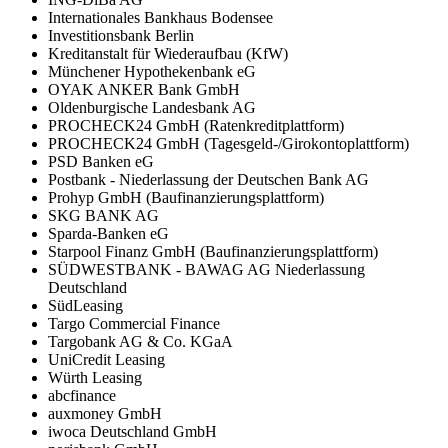
Internationales Bankhaus Bodensee
Investitionsbank Berlin
Kreditanstalt für Wiederaufbau (KfW)
Münchener Hypothekenbank eG
OYAK ANKER Bank GmbH
Oldenburgische Landesbank AG
PROCHECK24 GmbH (Ratenkreditplattform)
PROCHECK24 GmbH (Tagesgeld-/Girokontoplattform)
PSD Banken eG
Postbank - Niederlassung der Deutschen Bank AG
Prohyp GmbH (Baufinanzierungsplattform)
SKG BANK AG
Sparda-Banken eG
Starpool Finanz GmbH (Baufinanzierungsplattform)
SÜDWESTBANK - BAWAG AG Niederlassung
Deutschland
SüdLeasing
Targo Commercial Finance
Targobank AG & Co. KGaA
UniCredit Leasing
Würth Leasing
abcfinance
auxmoney GmbH
iwoca Deutschland GmbH