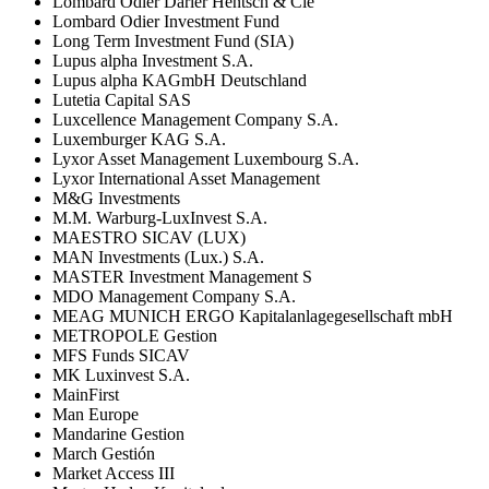
Lombard Odier Darier Hentsch & Cie
Lombard Odier Investment Fund
Long Term Investment Fund (SIA)
Lupus alpha Investment S.A.
Lupus alpha KAGmbH Deutschland
Lutetia Capital SAS
Luxcellence Management Company S.A.
Luxemburger KAG S.A.
Lyxor Asset Management Luxembourg S.A.
Lyxor International Asset Management
M&G Investments
M.M. Warburg-LuxInvest S.A.
MAESTRO SICAV (LUX)
MAN Investments (Lux.) S.A.
MASTER Investment Management S
MDO Management Company S.A.
MEAG MUNICH ERGO Kapitalanlagegesellschaft mbH
METROPOLE Gestion
MFS Funds SICAV
MK Luxinvest S.A.
MainFirst
Man Europe
Mandarine Gestion
March Gestión
Market Access III