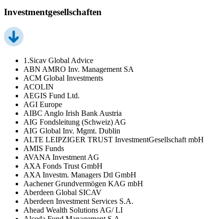
Investmentgesellschaften
1.Sicav Global Advice
ABN AMRO Inv. Management SA
ACM Global Investments
ACOLIN
AEGIS Fund Ltd.
AGI Europe
AIBC Anglo Irish Bank Austria
AIG Fondsleitung (Schweiz) AG
AIG Global Inv. Mgmt. Dublin
ALTE LEIPZIGER TRUST InvestmentGesellschaft mbH
AMIS Funds
AVANA Investment AG
AXA Fonds Trust GmbH
AXA Investm. Managers Dtl GmbH
Aachener Grundvermögen KAG mbH
Aberdeen Global SICAV
Aberdeen Investment Services S.A.
Ahead Wealth Solutions AG/ LI
Alceda Fund Management S.A.