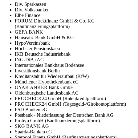
Div. Sparkassen
Div. Volksbanken
Elbe Finance
FORUM Direktfinanz GmbH & Co. KG
(Baufinanzierungsplattform)
GEFA BANK
Hanseatic Bank GmbH & KG
HypoVereinsbank
Höchster Pensionskasse
IKB Deutsche Industriebank
ING-DiBa AG
Internationales Bankhaus Bodensee
Investitionsbank Berlin
Kreditanstalt für Wiederaufbau (KfW)
Münchener Hypothekenbank eG
OYAK ANKER Bank GmbH
Oldenburgische Landesbank AG
PROCHECK24 GmbH (Ratenkreditplattform)
PROCHECK24 GmbH (Tagesgeld-/Girokontoplattform)
PSD Banken eG
Postbank - Niederlassung der Deutschen Bank AG
Prohyp GmbH (Baufinanzierungsplattform)
SKG BANK AG
Sparda-Banken eG
Starpool Finanz GmbH (Baufinanzierungsplattform)