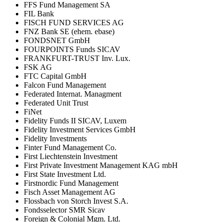
FFS Fund Management SA
FIL Bank
FISCH FUND SERVICES AG
FNZ Bank SE (ehem. ebase)
FONDSNET GmbH
FOURPOINTS Funds SICAV
FRANKFURT-TRUST Inv. Lux.
FSK AG
FTC Capital GmbH
Falcon Fund Management
Federated Internat. Managment
Federated Unit Trust
FiNet
Fidelity Funds II SICAV, Luxem
Fidelity Investment Services GmbH
Fidelity Investments
Finter Fund Management Co.
First Liechtenstein Investment
First Private Investment Management KAG mbH
First State Investment Ltd.
Firstnordic Fund Management
Fisch Asset Management AG
Flossbach von Storch Invest S.A.
Fondsselector SMR Sicav
Foreign & Colonial Mgm. Ltd.