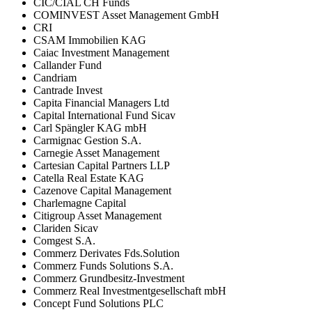
CIC/CIAL CH Funds
COMINVEST Asset Management GmbH
CRI
CSAM Immobilien KAG
Caiac Investment Management
Callander Fund
Candriam
Cantrade Invest
Capita Financial Managers Ltd
Capital International Fund Sicav
Carl Spängler KAG mbH
Carmignac Gestion S.A.
Carnegie Asset Management
Cartesian Capital Partners LLP
Catella Real Estate KAG
Cazenove Capital Management
Charlemagne Capital
Citigroup Asset Management
Clariden Sicav
Comgest S.A.
Commerz Derivates Fds.Solution
Commerz Funds Solutions S.A.
Commerz Grundbesitz-Investment
Commerz Real Investmentgesellschaft mbH
Concept Fund Solutions PLC