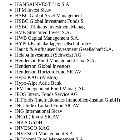
HANSAINVEST Lux S.A.
HPM Invest Sicav
HSBC Global Asset Management
HSBC Global Investment Funds S
HSBC Trinkaus Investment Manag
HVB Structured Invest S.A.
HWB Capital Management S.A.
HYPO-Kapitalanlagegesellschaft mbH
Hauck & Aufhäuser Investment Gesellschaft S.A.
Helaba Investment (Schweiz) AG
Henderson Fund Management Lux. S.A.
Henderson Global Investors
Henderson Horizon Fund SICAV
Hypo KAG (Austria)
Hypo-Alpe Adria Bank
IFM Independent Fund Manag. AG
IFOS Intern. Fonds Service AG
III Fonds (Internationales Immobilien-Institut GmbH)
ING Index Linked Fund SICAV
ING International Sicav
ING(L) Invest SICAV
INKA GmbH
INVESCO KAG
INVESCO Management S.A.
IPConcept Fund Management S.A.