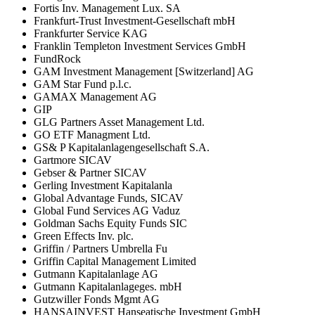
Fortis Inv. Management Lux. SA
Frankfurt-Trust Investment-Gesellschaft mbH
Frankfurter Service KAG
Franklin Templeton Investment Services GmbH
FundRock
GAM Investment Management [Switzerland] AG
GAM Star Fund p.l.c.
GAMAX Management AG
GIP
GLG Partners Asset Management Ltd.
GO ETF Managment Ltd.
GS& P Kapitalanlagengesellschaft S.A.
Gartmore SICAV
Gebser & Partner SICAV
Gerling Investment Kapitalanla
Global Advantage Funds, SICAV
Global Fund Services AG Vaduz
Goldman Sachs Equity Funds SIC
Green Effects Inv. plc.
Griffin / Partners Umbrella Fu
Griffin Capital Management Limited
Gutmann Kapitalanlage AG
Gutmann Kapitalanlageges. mbH
Gutzwiller Fonds Mgmt AG
HANSAINVEST Hanseatische Investment GmbH