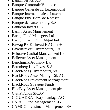
BankInvest Group
Banque Cantonale Vaudoise
Banque Generale du Luxembourg
Banque Internationale a Luxemb
Banque Priv. Edm, de Rothschil
Banque de Luxembourg S.A.
Bantleon Invest S.A.
Baring Asset Management
Baring Fund Managers Ltd.
Baring Intern. Fund Mgmt Irel.
Bawag P.S.K. Invest KAG mbH
BayernInvest Luxembourg S.A.
Belgrave Capital Management Ltd.
Bellevue Asset Management
Benchmark Advisory Ltd
Berenberg Lux Invest S.A.
BlackRock (Luxembourg SA
BlackRock Asset Manag. Dtl. AG
BlackRock Investment Management
BlackRock Strategie Funds
BlueBay Asset Management plc
C & P Funds SICAV
C-QUADRAT Kapitalanlage AG
CAIAC Fund Management AG
CAMCO Investment Management SA