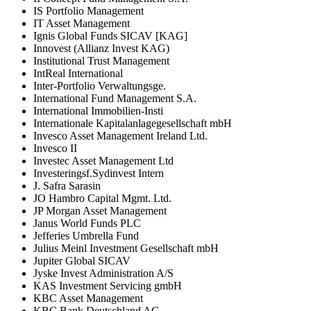
IS Portfolio Management
IT Asset Management
Ignis Global Funds SICAV [KAG]
Innovest (Allianz Invest KAG)
Institutional Trust Management
IntReal International
Inter-Portfolio Verwaltungsge.
International Fund Management S.A.
International Immobilien-Insti
Internationale Kapitalanlagegesellschaft mbH
Invesco Asset Management Ireland Ltd.
Invesco II
Investec Asset Management Ltd
Investeringsf.Sydinvest Intern
J. Safra Sarasin
JO Hambro Capital Mgmt. Ltd.
JP Morgan Asset Management
Janus World Funds PLC
Jefferies Umbrella Fund
Julius Meinl Investment Gesellschaft mbH
Jupiter Global SICAV
Jyske Invest Administration A/S
KAS Investment Servicing gmbH
KBC Asset Management
KBC Bank Deutschland AG