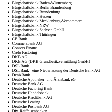
Bürgschaftsbank Baden-Württemberg
Bürgschaftsbank Berlin Brandenburg
Bürgschaftsbank Brandenburg
Bürgschaftsbank Hessen
Bürgschaftsbank Mecklenburg-Vorpommern
Bürgschaftsbank NRW
Bürgschaftsbank Sachsen GmbH
Bürgschaftsbank Thüringen
CB Bank
Commerzbank AG
Consors Finanz
Crefo Factoring
DKB AG
DKB AG (DKB Grundbesitzvermittlung GmbH)
DSL Bank
DSL Bank - eine Niederlassung der Deutsche Bank AG
DenizBank
Deutsche Apotheker- und Ärztebank eG
Deutsche Bank AG
Deutsche Factoring Bank
Deutsche Handelsbank
Deutsche Kreditbank AG
Deutsche Leasing
Deutsche Postbank AG
Div. Raiffeisenbanken