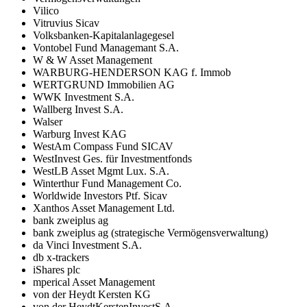
Vilico
Vitruvius Sicav
Volksbanken-Kapitalanlagegesel
Vontobel Fund Managemant S.A.
W & W Asset Management
WARBURG-HENDERSON KAG f. Immob
WERTGRUND Immobilien AG
WWK Investment S.A.
Wallberg Invest S.A.
Walser
Warburg Invest KAG
WestAm Compass Fund SICAV
WestInvest Ges. für Investmentfonds
WestLB Asset Mgmt Lux. S.A.
Winterthur Fund Management Co.
Worldwide Investors Ptf. Sicav
Xanthos Asset Management Ltd.
bank zweiplus ag
bank zweiplus ag (strategische Vermögensverwaltung)
da Vinci Investment S.A.
db x-trackers
iShares plc
mperical Asset Management
von der Heydt Kersten KG
von der HeydtKerstenInvestS.A.