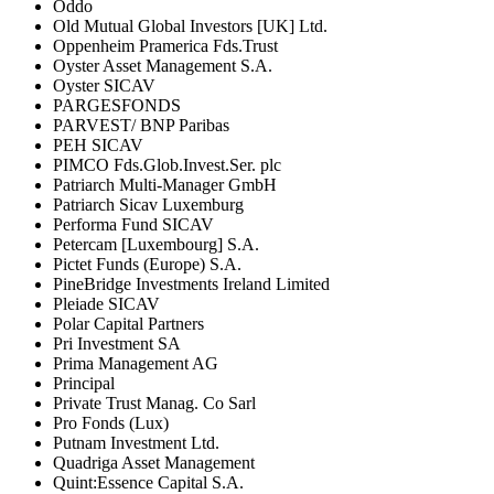
Oddo
Old Mutual Global Investors [UK] Ltd.
Oppenheim Pramerica Fds.Trust
Oyster Asset Management S.A.
Oyster SICAV
PARGESFONDS
PARVEST/ BNP Paribas
PEH SICAV
PIMCO Fds.Glob.Invest.Ser. plc
Patriarch Multi-Manager GmbH
Patriarch Sicav Luxemburg
Performa Fund SICAV
Petercam [Luxembourg] S.A.
Pictet Funds (Europe) S.A.
PineBridge Investments Ireland Limited
Pleiade SICAV
Polar Capital Partners
Pri Investment SA
Prima Management AG
Principal
Private Trust Manag. Co Sarl
Pro Fonds (Lux)
Putnam Investment Ltd.
Quadriga Asset Management
Quint:Essence Capital S.A.