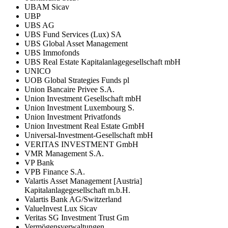
UBAM Sicav
UBP
UBS AG
UBS Fund Services (Lux) SA
UBS Global Asset Management
UBS Immofonds
UBS Real Estate Kapitalanlagegesellschaft mbH
UNICO
UOB Global Strategies Funds pl
Union Bancaire Privee S.A.
Union Investment Gesellschaft mbH
Union Investment Luxembourg S.
Union Investment Privatfonds
Union Investment Real Estate GmbH
Universal-Investment-Gesellschaft mbH
VERITAS INVESTMENT GmbH
VMR Management S.A.
VP Bank
VPB Finance S.A.
Valartis Asset Management [Austria]
Kapitalanlagegesellschaft m.b.H.
Valartis Bank AG/Switzerland
ValueInvest Lux Sicav
Veritas SG Investment Trust Gm
Vermögensverwaltungen