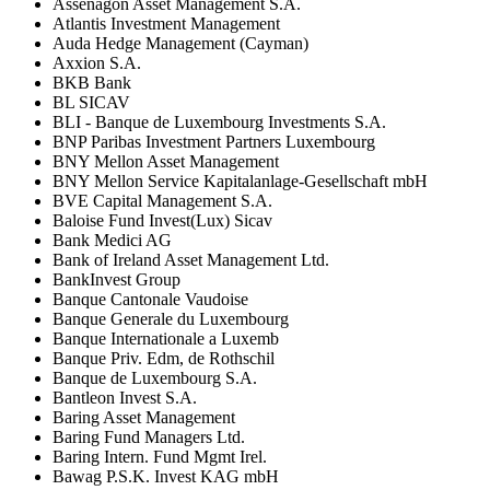
Assenagon Asset Management S.A.
Atlantis Investment Management
Auda Hedge Management (Cayman)
Axxion S.A.
BKB Bank
BL SICAV
BLI - Banque de Luxembourg Investments S.A.
BNP Paribas Investment Partners Luxembourg
BNY Mellon Asset Management
BNY Mellon Service Kapitalanlage-Gesellschaft mbH
BVE Capital Management S.A.
Baloise Fund Invest(Lux) Sicav
Bank Medici AG
Bank of Ireland Asset Management Ltd.
BankInvest Group
Banque Cantonale Vaudoise
Banque Generale du Luxembourg
Banque Internationale a Luxemb
Banque Priv. Edm, de Rothschil
Banque de Luxembourg S.A.
Bantleon Invest S.A.
Baring Asset Management
Baring Fund Managers Ltd.
Baring Intern. Fund Mgmt Irel.
Bawag P.S.K. Invest KAG mbH