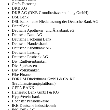
Crefo Factoring
DKB AG
DKB AG (DKB Grundbesitzvermittlung GmbH)
DSL Bank
DSL Bank - eine Niederlassung der Deutsche Bank AG
DenizBank
Deutsche Apotheker- und Ärztebank eG
Deutsche Bank AG
Deutsche Factoring Bank
Deutsche Handelsbank
Deutsche Kreditbank AG
Deutsche Leasing
Deutsche Postbank AG
Div. Raiffeisenbanken
Div. Sparkassen
Div. Volksbanken
Elbe Finance
FORUM Direktfinanz GmbH & Co. KG
(Baufinanzierungsplattform)
GEFA BANK
Hanseatic Bank GmbH & KG
HypoVereinsbank
Höchster Pensionskasse
IKB Deutsche Industriebank
ING-DiBa AG