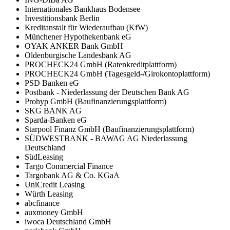
Internationales Bankhaus Bodensee
Investitionsbank Berlin
Kreditanstalt für Wiederaufbau (KfW)
Münchener Hypothekenbank eG
OYAK ANKER Bank GmbH
Oldenburgische Landesbank AG
PROCHECK24 GmbH (Ratenkreditplattform)
PROCHECK24 GmbH (Tagesgeld-/Girokontoplattform)
PSD Banken eG
Postbank - Niederlassung der Deutschen Bank AG
Prohyp GmbH (Baufinanzierungsplattform)
SKG BANK AG
Sparda-Banken eG
Starpool Finanz GmbH (Baufinanzierungsplattform)
SÜDWESTBANK - BAWAG AG Niederlassung
Deutschland
SüdLeasing
Targo Commercial Finance
Targobank AG & Co. KGaA
UniCredit Leasing
Würth Leasing
abcfinance
auxmoney GmbH
iwoca Deutschland GmbH