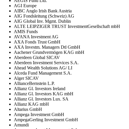
AEGIS Fund Ltd.
AGI Europe
AIBC Anglo Irish Bank Austria
AIG Fondsleitung (Schweiz) AG
AIG Global Inv. Mgmt. Dublin
ALTE LEIPZIGER TRUST InvestmentGesellschaft mbH
AMIS Funds
AVANA Investment AG
AXA Fonds Trust GmbH
AXA Investm. Managers Dtl GmbH
Aachener Grundvermögen KAG mbH
Aberdeen Global SICAV
Aberdeen Investment Services S.A.
Ahead Wealth Solutions AG/ LI
Alceda Fund Management S.A.
Alger SICAV
AllianceBernstein L.P.
Allianz Gl. Investors Ireland
Allianz Gl. Investors KAG mbH
Allianz Gl. Investors Lux. SA
Allianz KAG mbH
Altarius GmbH
Ampega Investment GmbH
AmpegaGerling Investment GmbH
Amundi