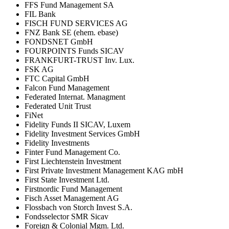
FFS Fund Management SA
FIL Bank
FISCH FUND SERVICES AG
FNZ Bank SE (ehem. ebase)
FONDSNET GmbH
FOURPOINTS Funds SICAV
FRANKFURT-TRUST Inv. Lux.
FSK AG
FTC Capital GmbH
Falcon Fund Management
Federated Internat. Managment
Federated Unit Trust
FiNet
Fidelity Funds II SICAV, Luxem
Fidelity Investment Services GmbH
Fidelity Investments
Finter Fund Management Co.
First Liechtenstein Investment
First Private Investment Management KAG mbH
First State Investment Ltd.
Firstnordic Fund Management
Fisch Asset Management AG
Flossbach von Storch Invest S.A.
Fondsselector SMR Sicav
Foreign & Colonial Mgm. Ltd.