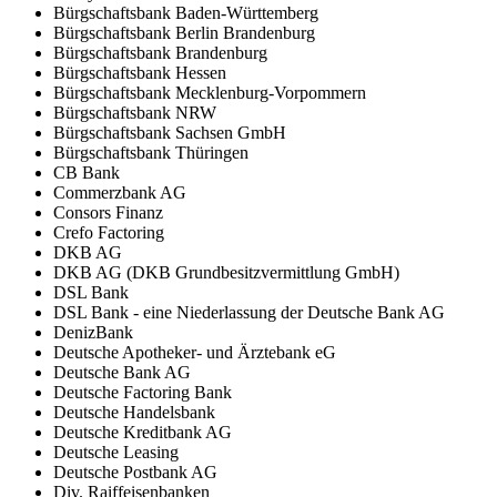
Bürgschaftsbank Baden-Württemberg
Bürgschaftsbank Berlin Brandenburg
Bürgschaftsbank Brandenburg
Bürgschaftsbank Hessen
Bürgschaftsbank Mecklenburg-Vorpommern
Bürgschaftsbank NRW
Bürgschaftsbank Sachsen GmbH
Bürgschaftsbank Thüringen
CB Bank
Commerzbank AG
Consors Finanz
Crefo Factoring
DKB AG
DKB AG (DKB Grundbesitzvermittlung GmbH)
DSL Bank
DSL Bank - eine Niederlassung der Deutsche Bank AG
DenizBank
Deutsche Apotheker- und Ärztebank eG
Deutsche Bank AG
Deutsche Factoring Bank
Deutsche Handelsbank
Deutsche Kreditbank AG
Deutsche Leasing
Deutsche Postbank AG
Div. Raiffeisenbanken