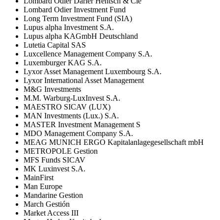
Lombard Odier Darier Hentsch & Cie
Lombard Odier Investment Fund
Long Term Investment Fund (SIA)
Lupus alpha Investment S.A.
Lupus alpha KAGmbH Deutschland
Lutetia Capital SAS
Luxcellence Management Company S.A.
Luxemburger KAG S.A.
Lyxor Asset Management Luxembourg S.A.
Lyxor International Asset Management
M&G Investments
M.M. Warburg-LuxInvest S.A.
MAESTRO SICAV (LUX)
MAN Investments (Lux.) S.A.
MASTER Investment Management S
MDO Management Company S.A.
MEAG MUNICH ERGO Kapitalanlagegesellschaft mbH
METROPOLE Gestion
MFS Funds SICAV
MK Luxinvest S.A.
MainFirst
Man Europe
Mandarine Gestion
March Gestión
Market Access III