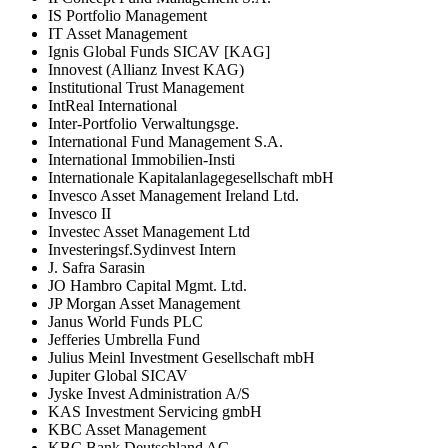
IS Portfolio Management
IT Asset Management
Ignis Global Funds SICAV [KAG]
Innovest (Allianz Invest KAG)
Institutional Trust Management
IntReal International
Inter-Portfolio Verwaltungsge.
International Fund Management S.A.
International Immobilien-Insti
Internationale Kapitalanlagegesellschaft mbH
Invesco Asset Management Ireland Ltd.
Invesco II
Investec Asset Management Ltd
Investeringsf.Sydinvest Intern
J. Safra Sarasin
JO Hambro Capital Mgmt. Ltd.
JP Morgan Asset Management
Janus World Funds PLC
Jefferies Umbrella Fund
Julius Meinl Investment Gesellschaft mbH
Jupiter Global SICAV
Jyske Invest Administration A/S
KAS Investment Servicing gmbH
KBC Asset Management
KBC Bank Deutschland AG