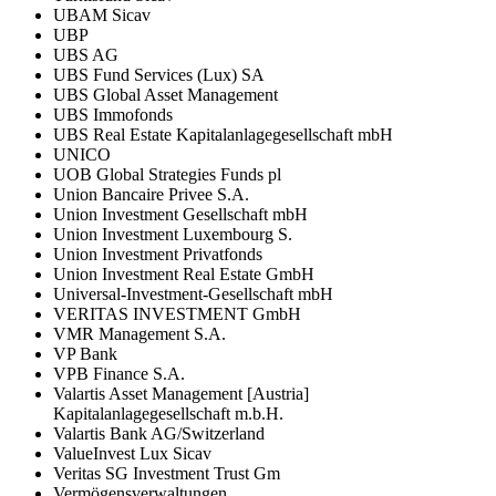
UBAM Sicav
UBP
UBS AG
UBS Fund Services (Lux) SA
UBS Global Asset Management
UBS Immofonds
UBS Real Estate Kapitalanlagegesellschaft mbH
UNICO
UOB Global Strategies Funds pl
Union Bancaire Privee S.A.
Union Investment Gesellschaft mbH
Union Investment Luxembourg S.
Union Investment Privatfonds
Union Investment Real Estate GmbH
Universal-Investment-Gesellschaft mbH
VERITAS INVESTMENT GmbH
VMR Management S.A.
VP Bank
VPB Finance S.A.
Valartis Asset Management [Austria]
Kapitalanlagegesellschaft m.b.H.
Valartis Bank AG/Switzerland
ValueInvest Lux Sicav
Veritas SG Investment Trust Gm
Vermögensverwaltungen