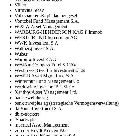
Vilico
Vitruvius Sicav
Volksbanken-Kapitalanlagegesel
Vontobel Fund Managemant S.A.
W & W Asset Management
WARBURG-HENDERSON KAG f. Immob
WERTGRUND Immobilien AG
WWK Investment S.A.
Wallberg Invest S.A.
Walser
Warburg Invest KAG
WestAm Compass Fund SICAV
WestInvest Ges. für Investmentfonds
WestLB Asset Mgmt Lux. S.A.
Winterthur Fund Management Co.
Worldwide Investors Ptf. Sicav
Xanthos Asset Management Ltd.
bank zweiplus ag
bank zweiplus ag (strategische Vermögensverwaltung)
da Vinci Investment S.A.
db x-trackers
iShares plc
mperical Asset Management
von der Heydt Kersten KG
von der HeydtKerstenInvestS.A.