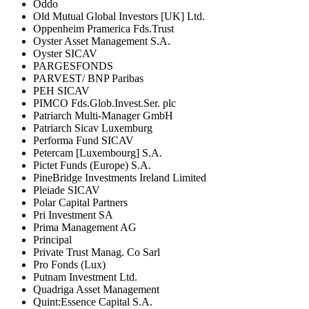
Oddo
Old Mutual Global Investors [UK] Ltd.
Oppenheim Pramerica Fds.Trust
Oyster Asset Management S.A.
Oyster SICAV
PARGESFONDS
PARVEST/ BNP Paribas
PEH SICAV
PIMCO Fds.Glob.Invest.Ser. plc
Patriarch Multi-Manager GmbH
Patriarch Sicav Luxemburg
Performa Fund SICAV
Petercam [Luxembourg] S.A.
Pictet Funds (Europe) S.A.
PineBridge Investments Ireland Limited
Pleiade SICAV
Polar Capital Partners
Pri Investment SA
Prima Management AG
Principal
Private Trust Manag. Co Sarl
Pro Fonds (Lux)
Putnam Investment Ltd.
Quadriga Asset Management
Quint:Essence Capital S.A.