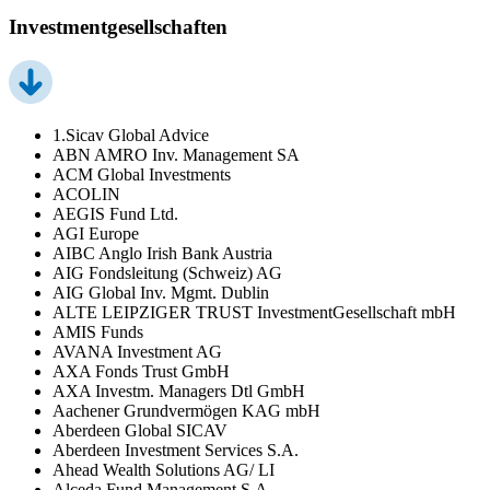
Investmentgesellschaften
1.Sicav Global Advice
ABN AMRO Inv. Management SA
ACM Global Investments
ACOLIN
AEGIS Fund Ltd.
AGI Europe
AIBC Anglo Irish Bank Austria
AIG Fondsleitung (Schweiz) AG
AIG Global Inv. Mgmt. Dublin
ALTE LEIPZIGER TRUST InvestmentGesellschaft mbH
AMIS Funds
AVANA Investment AG
AXA Fonds Trust GmbH
AXA Investm. Managers Dtl GmbH
Aachener Grundvermögen KAG mbH
Aberdeen Global SICAV
Aberdeen Investment Services S.A.
Ahead Wealth Solutions AG/ LI
Alceda Fund Management S.A.