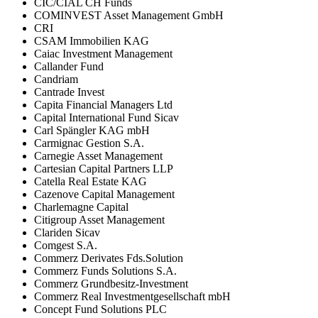
CIC/CIAL CH Funds
COMINVEST Asset Management GmbH
CRI
CSAM Immobilien KAG
Caiac Investment Management
Callander Fund
Candriam
Cantrade Invest
Capita Financial Managers Ltd
Capital International Fund Sicav
Carl Spängler KAG mbH
Carmignac Gestion S.A.
Carnegie Asset Management
Cartesian Capital Partners LLP
Catella Real Estate KAG
Cazenove Capital Management
Charlemagne Capital
Citigroup Asset Management
Clariden Sicav
Comgest S.A.
Commerz Derivates Fds.Solution
Commerz Funds Solutions S.A.
Commerz Grundbesitz-Investment
Commerz Real Investmentgesellschaft mbH
Concept Fund Solutions PLC