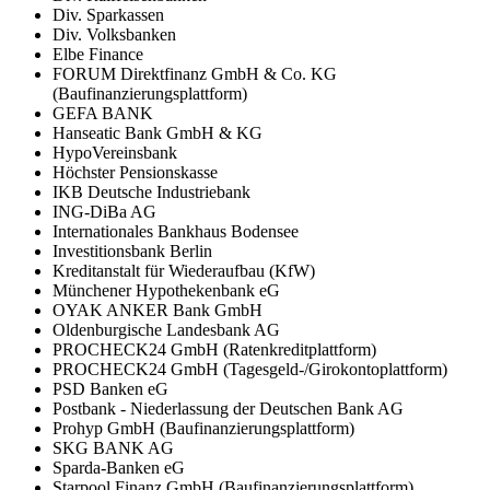
Div. Sparkassen
Div. Volksbanken
Elbe Finance
FORUM Direktfinanz GmbH & Co. KG
(Baufinanzierungsplattform)
GEFA BANK
Hanseatic Bank GmbH & KG
HypoVereinsbank
Höchster Pensionskasse
IKB Deutsche Industriebank
ING-DiBa AG
Internationales Bankhaus Bodensee
Investitionsbank Berlin
Kreditanstalt für Wiederaufbau (KfW)
Münchener Hypothekenbank eG
OYAK ANKER Bank GmbH
Oldenburgische Landesbank AG
PROCHECK24 GmbH (Ratenkreditplattform)
PROCHECK24 GmbH (Tagesgeld-/Girokontoplattform)
PSD Banken eG
Postbank - Niederlassung der Deutschen Bank AG
Prohyp GmbH (Baufinanzierungsplattform)
SKG BANK AG
Sparda-Banken eG
Starpool Finanz GmbH (Baufinanzierungsplattform)