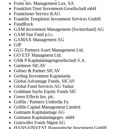
Fortis Inv. Management Lux. SA
Frankfurt-Trust Investment-Gesellschaft mbH
Frankfurter Service KAG
Franklin Templeton Investment Services GmbH
FundRock
GAM Investment Management [Switzerland] AG
GAM Star Fund p.l.c.
GAMAX Management AG
GIP
GLG Partners Asset Management Ltd.
GO ETF Managment Ltd.
GS& P Kapitalanlagengesellschaft S.A.
Gartmore SICAV
Gebser & Partner SICAV
Gerling Investment Kapitalanla
Global Advantage Funds, SICAV
Global Fund Services AG Vaduz
Goldman Sachs Equity Funds SIC
Green Effects Inv. plc.
Griffin / Partners Umbrella Fu
Griffin Capital Management Limited
Gutmann Kapitalanlage AG
Gutmann Kapitalanlageges. mbH
Gutzwiller Fonds Mgmt AG
HANSAINVEST Hanseatische Investment GmbH