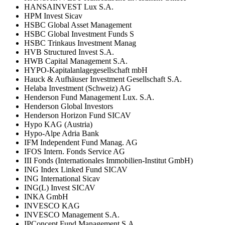
HANSAINVEST Lux S.A.
HPM Invest Sicav
HSBC Global Asset Management
HSBC Global Investment Funds S
HSBC Trinkaus Investment Manag
HVB Structured Invest S.A.
HWB Capital Management S.A.
HYPO-Kapitalanlagegesellschaft mbH
Hauck & Aufhäuser Investment Gesellschaft S.A.
Helaba Investment (Schweiz) AG
Henderson Fund Management Lux. S.A.
Henderson Global Investors
Henderson Horizon Fund SICAV
Hypo KAG (Austria)
Hypo-Alpe Adria Bank
IFM Independent Fund Manag. AG
IFOS Intern. Fonds Service AG
III Fonds (Internationales Immobilien-Institut GmbH)
ING Index Linked Fund SICAV
ING International Sicav
ING(L) Invest SICAV
INKA GmbH
INVESCO KAG
INVESCO Management S.A.
IPConcept Fund Management S.A.