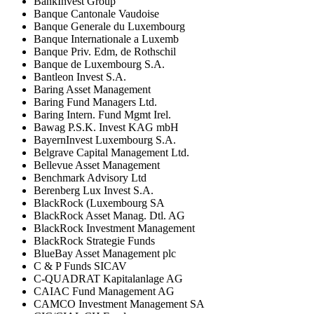
BankInvest Group
Banque Cantonale Vaudoise
Banque Generale du Luxembourg
Banque Internationale a Luxemb
Banque Priv. Edm, de Rothschil
Banque de Luxembourg S.A.
Bantleon Invest S.A.
Baring Asset Management
Baring Fund Managers Ltd.
Baring Intern. Fund Mgmt Irel.
Bawag P.S.K. Invest KAG mbH
BayernInvest Luxembourg S.A.
Belgrave Capital Management Ltd.
Bellevue Asset Management
Benchmark Advisory Ltd
Berenberg Lux Invest S.A.
BlackRock (Luxembourg SA
BlackRock Asset Manag. Dtl. AG
BlackRock Investment Management
BlackRock Strategie Funds
BlueBay Asset Management plc
C & P Funds SICAV
C-QUADRAT Kapitalanlage AG
CAIAC Fund Management AG
CAMCO Investment Management SA