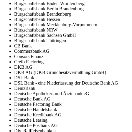
Bürgschaftsbank Baden-Württemberg
Bürgschaftsbank Berlin Brandenburg
Bürgschaftsbank Brandenburg
Bürgschaftsbank Hessen
Bürgschaftsbank Mecklenburg-Vorpommern
Bürgschaftsbank NRW
Bürgschaftsbank Sachsen GmbH
Bürgschaftsbank Thüringen
CB Bank
Commerzbank AG
Consors Finanz
Crefo Factoring
DKB AG
DKB AG (DKB Grundbesitzvermittlung GmbH)
DSL Bank
DSL Bank - eine Niederlassung der Deutsche Bank AG
DenizBank
Deutsche Apotheker- und Ärztebank eG
Deutsche Bank AG
Deutsche Factoring Bank
Deutsche Handelsbank
Deutsche Kreditbank AG
Deutsche Leasing
Deutsche Postbank AG
Div. Raiffeisenbanken