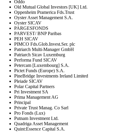
Oddo
Old Mutual Global Investors [UK] Ltd.
Oppenheim Pramerica Fds.Trust
Oyster Asset Management S.A.
Oyster SICAV
PARGESFONDS
PARVEST/ BNP Paribas
PEH SICAV
PIMCO Fds.Glob.Invest.Ser. plc
Patriarch Multi-Manager GmbH
Patriarch Sicav Luxemburg
Performa Fund SICAV
Petercam [Luxembourg] S.A.
Pictet Funds (Europe) S.A.
PineBridge Investments Ireland Limited
Pleiade SICAV
Polar Capital Partners
Pri Investment SA
Prima Management AG
Principal
Private Trust Manag. Co Sarl
Pro Fonds (Lux)
Putnam Investment Ltd.
Quadriga Asset Management
Quint:Essence Capital S.A.