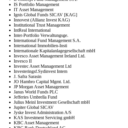
IS Portfolio Management
IT Asset Management
Ignis Global Funds SICAV [KAG]
Innovest (Allianz Invest KAG)
Institutional Trust Management
IntReal International
Inter-Portfolio Verwaltungsge.
International Fund Management S.A.
International Immobilien-Insti
Internationale Kapitalanlagegesellschaft mbH
Invesco Asset Management Ireland Ltd.
Invesco II
Investec Asset Management Ltd
Investeringsf.Sydinvest Intern
J. Safra Sarasin
JO Hambro Capital Mgmt. Ltd.
JP Morgan Asset Management
Janus World Funds PLC
Jefferies Umbrella Fund
Julius Meinl Investment Gesellschaft mbH
Jupiter Global SICAV
Jyske Invest Administration A/S
KAS Investment Servicing gmbH
KBC Asset Management
KBC Bank Deutschland AG