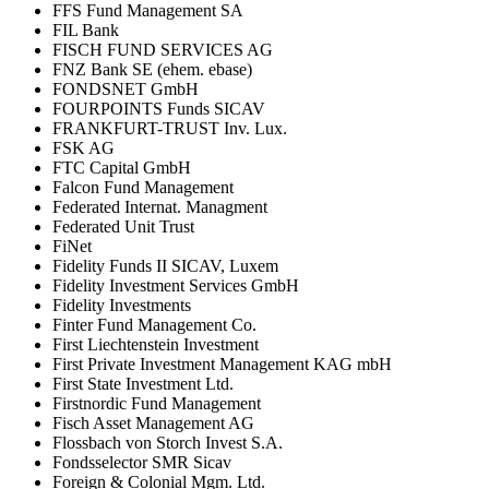
FFS Fund Management SA
FIL Bank
FISCH FUND SERVICES AG
FNZ Bank SE (ehem. ebase)
FONDSNET GmbH
FOURPOINTS Funds SICAV
FRANKFURT-TRUST Inv. Lux.
FSK AG
FTC Capital GmbH
Falcon Fund Management
Federated Internat. Managment
Federated Unit Trust
FiNet
Fidelity Funds II SICAV, Luxem
Fidelity Investment Services GmbH
Fidelity Investments
Finter Fund Management Co.
First Liechtenstein Investment
First Private Investment Management KAG mbH
First State Investment Ltd.
Firstnordic Fund Management
Fisch Asset Management AG
Flossbach von Storch Invest S.A.
Fondsselector SMR Sicav
Foreign & Colonial Mgm. Ltd.