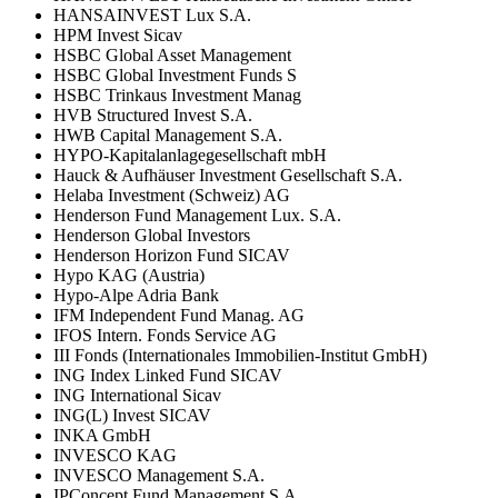
HANSAINVEST Lux S.A.
HPM Invest Sicav
HSBC Global Asset Management
HSBC Global Investment Funds S
HSBC Trinkaus Investment Manag
HVB Structured Invest S.A.
HWB Capital Management S.A.
HYPO-Kapitalanlagegesellschaft mbH
Hauck & Aufhäuser Investment Gesellschaft S.A.
Helaba Investment (Schweiz) AG
Henderson Fund Management Lux. S.A.
Henderson Global Investors
Henderson Horizon Fund SICAV
Hypo KAG (Austria)
Hypo-Alpe Adria Bank
IFM Independent Fund Manag. AG
IFOS Intern. Fonds Service AG
III Fonds (Internationales Immobilien-Institut GmbH)
ING Index Linked Fund SICAV
ING International Sicav
ING(L) Invest SICAV
INKA GmbH
INVESCO KAG
INVESCO Management S.A.
IPConcept Fund Management S.A.