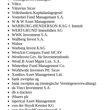
Vilico
Vitruvius Sicav
Volksbanken-Kapitalanlagegesel
Vontobel Fund Managemant S.A.
W & W Asset Management
WARBURG-HENDERSON KAG f. Immob
WERTGRUND Immobilien AG
WWK Investment S.A.
Wallberg Invest S.A.
Walser
Warburg Invest KAG
WestAm Compass Fund SICAV
WestInvest Ges. für Investmentfonds
WestLB Asset Mgmt Lux. S.A.
Winterthur Fund Management Co.
Worldwide Investors Ptf. Sicav
Xanthos Asset Management Ltd.
bank zweiplus ag
bank zweiplus ag (strategische Vermögensverwaltung)
da Vinci Investment S.A.
db x-trackers
iShares plc
mperical Asset Management
von der Heydt Kersten KG
von der HeydtKerstenInvestS.A.