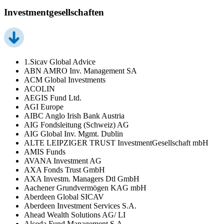
Investmentgesellschaften
1.Sicav Global Advice
ABN AMRO Inv. Management SA
ACM Global Investments
ACOLIN
AEGIS Fund Ltd.
AGI Europe
AIBC Anglo Irish Bank Austria
AIG Fondsleitung (Schweiz) AG
AIG Global Inv. Mgmt. Dublin
ALTE LEIPZIGER TRUST InvestmentGesellschaft mbH
AMIS Funds
AVANA Investment AG
AXA Fonds Trust GmbH
AXA Investm. Managers Dtl GmbH
Aachener Grundvermögen KAG mbH
Aberdeen Global SICAV
Aberdeen Investment Services S.A.
Ahead Wealth Solutions AG/ LI
Alceda Fund Management S.A.