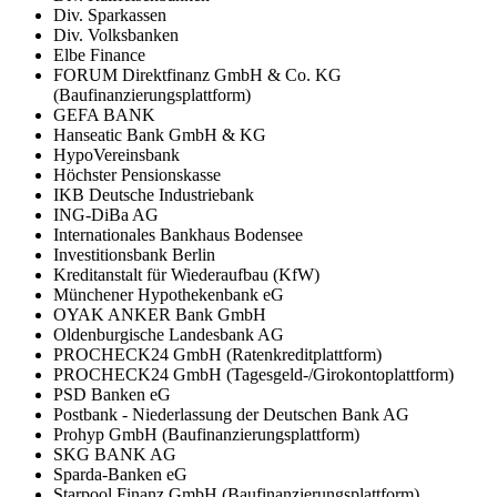
Div. Sparkassen
Div. Volksbanken
Elbe Finance
FORUM Direktfinanz GmbH & Co. KG
(Baufinanzierungsplattform)
GEFA BANK
Hanseatic Bank GmbH & KG
HypoVereinsbank
Höchster Pensionskasse
IKB Deutsche Industriebank
ING-DiBa AG
Internationales Bankhaus Bodensee
Investitionsbank Berlin
Kreditanstalt für Wiederaufbau (KfW)
Münchener Hypothekenbank eG
OYAK ANKER Bank GmbH
Oldenburgische Landesbank AG
PROCHECK24 GmbH (Ratenkreditplattform)
PROCHECK24 GmbH (Tagesgeld-/Girokontoplattform)
PSD Banken eG
Postbank - Niederlassung der Deutschen Bank AG
Prohyp GmbH (Baufinanzierungsplattform)
SKG BANK AG
Sparda-Banken eG
Starpool Finanz GmbH (Baufinanzierungsplattform)