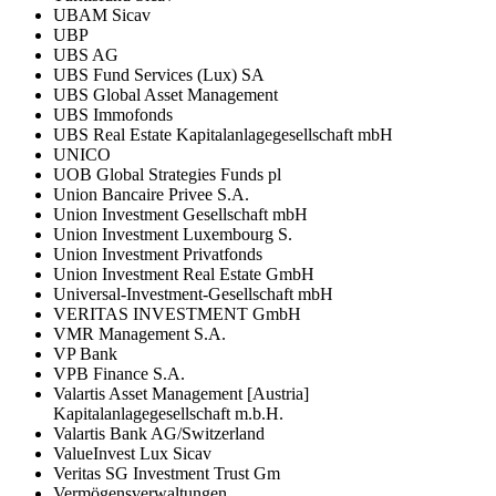
UBAM Sicav
UBP
UBS AG
UBS Fund Services (Lux) SA
UBS Global Asset Management
UBS Immofonds
UBS Real Estate Kapitalanlagegesellschaft mbH
UNICO
UOB Global Strategies Funds pl
Union Bancaire Privee S.A.
Union Investment Gesellschaft mbH
Union Investment Luxembourg S.
Union Investment Privatfonds
Union Investment Real Estate GmbH
Universal-Investment-Gesellschaft mbH
VERITAS INVESTMENT GmbH
VMR Management S.A.
VP Bank
VPB Finance S.A.
Valartis Asset Management [Austria]
Kapitalanlagegesellschaft m.b.H.
Valartis Bank AG/Switzerland
ValueInvest Lux Sicav
Veritas SG Investment Trust Gm
Vermögensverwaltungen