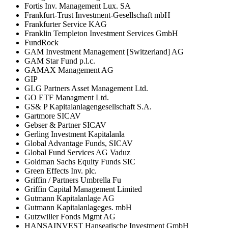
Fortis Inv. Management Lux. SA
Frankfurt-Trust Investment-Gesellschaft mbH
Frankfurter Service KAG
Franklin Templeton Investment Services GmbH
FundRock
GAM Investment Management [Switzerland] AG
GAM Star Fund p.l.c.
GAMAX Management AG
GIP
GLG Partners Asset Management Ltd.
GO ETF Managment Ltd.
GS& P Kapitalanlagengesellschaft S.A.
Gartmore SICAV
Gebser & Partner SICAV
Gerling Investment Kapitalanla
Global Advantage Funds, SICAV
Global Fund Services AG Vaduz
Goldman Sachs Equity Funds SIC
Green Effects Inv. plc.
Griffin / Partners Umbrella Fu
Griffin Capital Management Limited
Gutmann Kapitalanlage AG
Gutmann Kapitalanlageges. mbH
Gutzwiller Fonds Mgmt AG
HANSAINVEST Hanseatische Investment GmbH