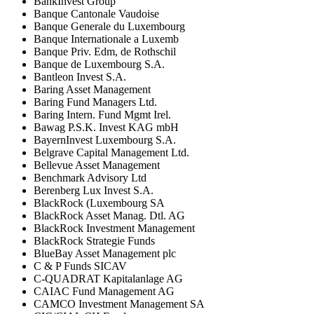
BankInvest Group
Banque Cantonale Vaudoise
Banque Generale du Luxembourg
Banque Internationale a Luxemb
Banque Priv. Edm, de Rothschil
Banque de Luxembourg S.A.
Bantleon Invest S.A.
Baring Asset Management
Baring Fund Managers Ltd.
Baring Intern. Fund Mgmt Irel.
Bawag P.S.K. Invest KAG mbH
BayernInvest Luxembourg S.A.
Belgrave Capital Management Ltd.
Bellevue Asset Management
Benchmark Advisory Ltd
Berenberg Lux Invest S.A.
BlackRock (Luxembourg SA
BlackRock Asset Manag. Dtl. AG
BlackRock Investment Management
BlackRock Strategie Funds
BlueBay Asset Management plc
C & P Funds SICAV
C-QUADRAT Kapitalanlage AG
CAIAC Fund Management AG
CAMCO Investment Management SA