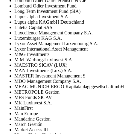
Lombard Odier Darier Hentsch & Cie
Lombard Odier Investment Fund
Long Term Investment Fund (SIA)
Lupus alpha Investment S.A.
Lupus alpha KAGmbH Deutschland
Lutetia Capital SAS
Luxcellence Management Company S.A.
Luxemburger KAG S.A.
Lyxor Asset Management Luxembourg S.A.
Lyxor International Asset Management
M&G Investments
M.M. Warburg-LuxInvest S.A.
MAESTRO SICAV (LUX)
MAN Investments (Lux.) S.A.
MASTER Investment Management S
MDO Management Company S.A.
MEAG MUNICH ERGO Kapitalanlagegesellschaft mbH
METROPOLE Gestion
MFS Funds SICAV
MK Luxinvest S.A.
MainFirst
Man Europe
Mandarine Gestion
March Gestión
Market Access III