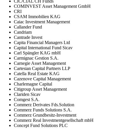
CIC/CIAL CH Funds
COMINVEST Asset Management GmbH
CRI
CSAM Immobilien KAG
Caiac Investment Management
Callander Fund
Candriam
Cantrade Invest
Capita Financial Managers Ltd
Capital International Fund Sicav
Carl Spängler KAG mbH
Carmignac Gestion S.A.
Carnegie Asset Management
Cartesian Capital Partners LLP
Catella Real Estate KAG
Cazenove Capital Management
Charlemagne Capital
Citigroup Asset Management
Clariden Sicav
Comgest S.A.
Commerz Derivates Fds.Solution
Commerz Funds Solutions S.A.
Commerz Grundbesitz-Investment
Commerz Real Investmentgesellschaft mbH
Concept Fund Solutions PLC