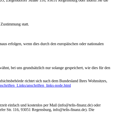
G, Ziegetsdorfer Straße 116, 93051 Regensburg oder indem Sie die
Zustimmung statt.
naus erfolgen, wenn dies durch den europäischen oder nationalen
nt, bei uns grundsätzlich nur solange gespeichert, wie dies für den
ufsichtsbehörde richtet sich nach dem Bundesland Ihres Wohnsitzes,
schriften_Links/anschriften_links-node.html
zeit einfach und kostenlos per Mail (info@telis-finanz.de) oder
fer Str. 116, 93051 Regensburg, info@telis-finanz.de). Die