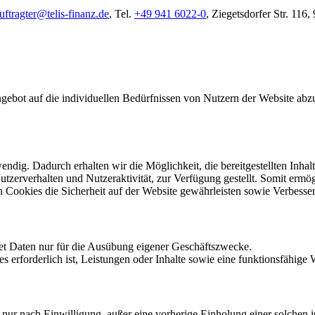
ftragter@telis-finanz.de
, Tel.
+49 941 6022-0
, Ziegetsdorfer Str. 116
gebot auf die individuellen Bedürfnissen von Nutzern der Website abzu
dig. Dadurch erhalten wir die Möglichkeit, die bereitgestellten Inhalte
Nutzerverhalten und Nutzeraktivität, zur Verfügung gestellt. Somit er
n Cookies die Sicherheit auf der Website gewährleisten sowie Verbess
t Daten nur für die Ausübung eigener Geschäftszwecke.
rforderlich ist, Leistungen oder Inhalte sowie eine funktionsfähige We
nur nach Einwilligung, außer eine vorherige Einholung einer solchen i