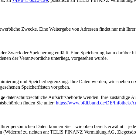
Fax an
+49 941 6022-199
, postalisch an TELIS FINANZ Vermittlung A
erbliche Zwecke. Eine Weitergabe von Adressen findet nur mit Ihrer 
der Zweck der Speicherung entfällt. Eine Speicherung kann darüber hi
denen der Verantwortliche unterliegt, vorgesehen wurde.
nimierung und Speicherbegrenzung. Ihre Daten werden, wie soeben erwäh
gesehenen Speicherfristen vorgeben.
dige datenschutzrechtliche Aufsichtsbehörde wenden. Ihre zuständige A
htsbehörden finden Sie unter:
https://www.bfdi.bund.de/DE/Infothek/An
hrer persönlichen Daten können Sie – wie oben bereits erwähnt – jeder
ufen (Widerruf zu richten an: TELIS FINANZ Vermittlung AG, Ziegetsdor