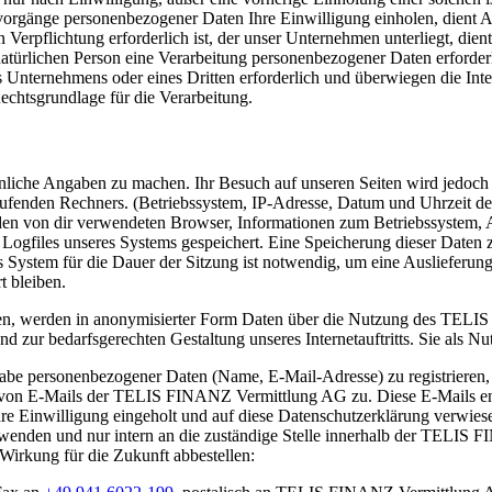
gsvorgänge personenbezogener Daten Ihre Einwilligung einholen, dient 
Verpflichtung erforderlich ist, der unser Unternehmen unterliegt, dien
 natürlichen Person eine Verarbeitung personenbezogener Daten erforder
es Unternehmens oder eines Dritten erforderlich und überwiegen die In
Rechtsgrundlage für die Verarbeitung.
liche Angaben zu machen. Ihr Besuch auf unseren Seiten wird jedoch pr
fenden Rechners. (Betriebssystem, IP-Adresse, Datum und Uhrzeit des
en von dir verwendeten Browser, Informationen zum Betriebssystem, A
 Logfiles unseres Systems gespeichert. Eine Speicherung dieser Date
s System für die Dauer der Sitzung ist notwendig, um eine Auslieferun
t bleiben.
n, werden in anonymisierter Form Daten über die Nutzung des TELI
nd zur bedarfsgerechten Gestaltung unseres Internetauftritts. Sie als N
ngabe personenbezogener Daten (Name, E-Mail-Adresse) zu registrieren
t von E-Mails der TELIS FINANZ Vermittlung AG zu. Diese E-Mails ent
e Einwilligung eingeholt und auf diese Datenschutzerklärung verwies
erwenden und nur intern an die zuständige Stelle innerhalb der TELIS 
 Wirkung für die Zukunft abbestellen: