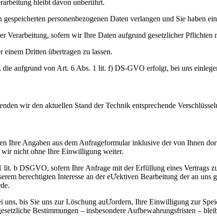
arbeitung bleibt davon unberührt.
 gespeicherten personenbezogenen Daten verlangen und Sie haben ein 
 Verarbeitung, sofern wir Ihre Daten aufgrund gesetzlicher Pflichten n
 einem Dritten übertragen zu lassen.
die aufgrund von Art. 6 Abs. 1 lit. f) DS-GVO erfolgt, bei uns einlege
wenden wir den aktuellen Stand der Technik entsprechende Verschlüssel
n Ihre Angaben aus dem Anfrageformular inklusive der von Ihnen dor
wir nicht ohne Ihre Einwilligung weiter.
. 1 lit. b DSGVO, sofern Ihre Anfrage mit der Erfüllung eines Vertra
unserem berechtigten Interesse an der eƯektiven Bearbeitung der an uns 
rde.
 uns, bis Sie uns zur Löschung auƯordern, Ihre Einwilligung zur Spei
gesetzliche Bestimmungen – insbesondere Aufbewahrungsfristen – blei