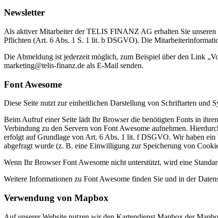
Newsletter
Als aktiver Mitarbeiter der TELIS FINANZ AG erhalten Sie unseren r
Pflichten (Art. 6 Abs. 1 S. 1 lit. b DSGVO). Die Mitarbeiterinformatio
Die Abmeldung ist jederzeit möglich, zum Beispiel über den Link „V
marketing@telis-finanz.de als E-Mail senden.
Font Awesome
Diese Seite nutzt zur einheitlichen Darstellung von Schriftarten un
Beim Aufruf einer Seite lädt Ihr Browser die benötigten Fonts in i
Verbindung zu den Servern von Font Awesome aufnehmen. Hierdurch 
erfolgt auf Grundlage von Art. 6 Abs. 1 lit. f DSGVO. Wir haben ein b
abgefragt wurde (z. B. eine Einwilligung zur Speicherung von Cookies)
Wenn Ihr Browser Font Awesome nicht unterstützt, wird eine Standar
Weitere Informationen zu Font Awesome finden Sie und in der Daten
Verwendung von Mapbox
Auf unserer Website nutzen wir den Kartendienst Mapbox der Mapbox