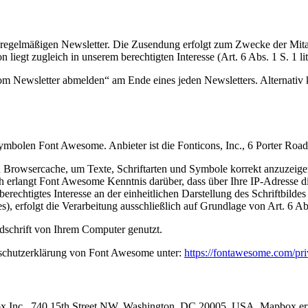
egelmäßigen Newsletter. Die Zusendung erfolgt zum Zwecke der Mitarb
n liegt zugleich in unserem berechtigten Interesse (Art. 6 Abs. 1 S. 1 
om Newsletter abmelden“ am Ende eines jeden Newsletters. Alternativ
d Symbolen Font Awesome. Anbieter ist die Fonticons, Inc., 6 Porter 
hren Browsercache, um Texte, Schriftarten und Symbole korrekt anzuz
erlangt Font Awesome Kenntnis darüber, dass über Ihre IP-Adresse 
erechtigtes Interesse an der einheitlichen Darstellung des Schriftbilde
, erfolgt die Verarbeitung ausschließlich auf Grundlage von Art. 6 Abs
dschrift von Ihrem Computer genutzt.
schutzerklärung von Font Awesome unter:
https://fontawesome.com/pr
 Inc., 740 15th Street NW, Washington, DC 20005, USA. Mapbox ermögl