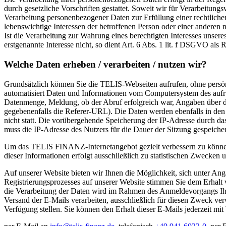
durch gesetzliche Vorschriften gestattet. Soweit wir für Verarbeitun
Verarbeitung personenbezogener Daten zur Erfüllung einer rechtlichen 
lebenswichtige Interessen der betroffenen Person oder einer anderen
Ist die Verarbeitung zur Wahrung eines berechtigten Interesses unser
erstgenannte Interesse nicht, so dient Art. 6 Abs. 1 lit. f DSGVO als 
Welche Daten erheben / verarbeiten / nutzen wir?
Grundsätzlich können Sie die TELIS-Webseiten aufrufen, ohne persön
automatisiert Daten und Informationen vom Computersystem des aufru
Datenmenge, Meldung, ob der Abruf erfolgreich war, Angaben über d
gegebenenfalls die Referer-URL). Die Daten werden ebenfalls in den
nicht statt. Die vorübergehende Speicherung der IP-Adresse durch da
muss die IP-Adresse des Nutzers für die Dauer der Sitzung gespeicher
Um das TELIS FINANZ-Internetangebot gezielt verbessern zu könne
dieser Informationen erfolgt ausschließlich zu statistischen Zwecken u
Auf unserer Website bieten wir Ihnen die Möglichkeit, sich unter A
Registrierungsprozesses auf unserer Website stimmen Sie dem Erhal
die Verarbeitung der Daten wird im Rahmen des Anmeldevorgangs Ihr
Versand der E-Mails verarbeiten, ausschließlich für diesen Zweck v
Verfügung stellen. Sie können den Erhalt dieser E-Mails jederzeit mit