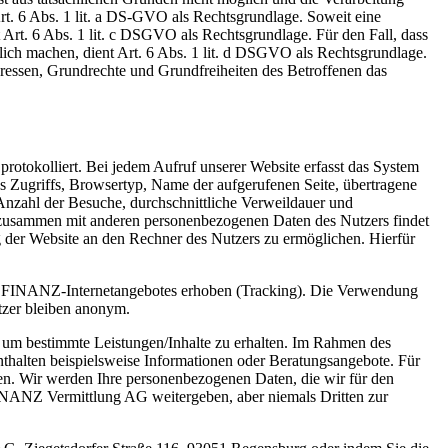
Art. 6 Abs. 1 lit. a DS-GVO als Rechtsgrundlage. Soweit eine
t Art. 6 Abs. 1 lit. c DSGVO als Rechtsgrundlage. Für den Fall, dass
lich machen, dient Art. 6 Abs. 1 lit. d DSGVO als Rechtsgrundlage.
teressen, Grundrechte und Grundfreiheiten des Betroffenen das
otokolliert. Bei jedem Aufruf unserer Website erfasst das System
 Zugriffs, Browsertyp, Name der aufgerufenen Seite, übertragene
nzahl der Besuche, durchschnittliche Verweildauer und
n zusammen mit anderen personenbezogenen Daten des Nutzers findet
g der Website an den Rechner des Nutzers zu ermöglichen. Hierfür
S FINANZ-Internetangebotes erhoben (Tracking). Die Verwendung
utzer bleiben anonym.
, um bestimmte Leistungen/Inhalte zu erhalten. Im Rahmen des
halten beispielsweise Informationen oder Beratungsangebote. Für
en. Wir werden Ihre personenbezogenen Daten, die wir für den
FINANZ Vermittlung AG weitergeben, aber niemals Dritten zur