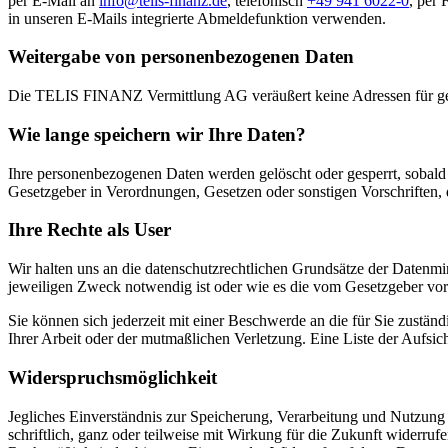
per E-Mail an
info@telis-finanz.de
, telefonisch
+49 941 6022-0
, per 
in unseren E-Mails integrierte Abmeldefunktion verwenden.
Weitergabe von personenbezogenen Daten
Die TELIS FINANZ Vermittlung AG veräußert keine Adressen für gew
Wie lange speichern wir Ihre Daten?
Ihre personenbezogenen Daten werden gelöscht oder gesperrt, sobald 
Gesetzgeber in Verordnungen, Gesetzen oder sonstigen Vorschriften, 
Ihre Rechte als User
Wir halten uns an die datenschutzrechtlichen Grundsätze der Datenmi
jeweiligen Zweck notwendig ist oder wie es die vom Gesetzgeber vor
Sie können sich jederzeit mit einer Beschwerde an die für Sie zustän
Ihrer Arbeit oder der mutmaßlichen Verletzung. Eine Liste der Aufsic
Widerspruchsmöglichkeit
Jegliches Einverständnis zur Speicherung, Verarbeitung und Nutzung I
schriftlich, ganz oder teilweise mit Wirkung für die Zukunft widerr