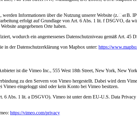
, werden Informationen über die Nutzung unserer Website (z.ௗB. IP-
beitung erfolgt auf Grundlage von Art. 6 Abs. 1 lit. f DSGVO, da wir 
r Website angegebenen Orte haben.
iziert, wodurch ein angemessenes Datenschutzniveau gemäß Art. 45 D
ie in der Datenschutzerklärung von Mapbox unter:
https://www.mapbox
Anbieter ist die Vimeo Inc., 555 West 18th Street, New York, New Yo
rbindung zu den Servern von Vimeo hergestellt. Dabei wird dem Vimeo
ei Vimeo eingeloggt sind oder kein Konto bei Vimeo besitzen.
t. 6 Abs. 1 lit. a DSGVO). Vimeo ist unter dem EU-U.S. Data Privacy
imeo:
https://vimeo.com/privacy