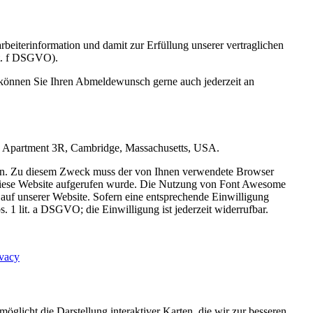
eiterinformation und damit zur Erfüllung unserer vertraglichen
lit. f DSGVO).
 können Sie Ihren Abmeldewunsch gerne auch jederzeit an
Road Apartment 3R, Cambridge, Massachusetts, USA.
eigen. Zu diesem Zweck muss der von Ihnen verwendete Browser
diese Website aufgerufen wurde. Die Nutzung von Font Awesome
s auf unserer Website. Sofern eine entsprechende Einwilligung
. 1 lit. a DSGVO; die Einwilligung ist jederzeit widerrufbar.
ivacy
icht die Darstellung interaktiver Karten, die wir zur besseren