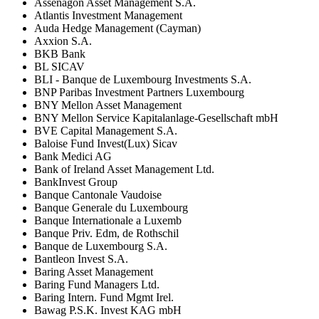
Assenagon Asset Management S.A.
Atlantis Investment Management
Auda Hedge Management (Cayman)
Axxion S.A.
BKB Bank
BL SICAV
BLI - Banque de Luxembourg Investments S.A.
BNP Paribas Investment Partners Luxembourg
BNY Mellon Asset Management
BNY Mellon Service Kapitalanlage-Gesellschaft mbH
BVE Capital Management S.A.
Baloise Fund Invest(Lux) Sicav
Bank Medici AG
Bank of Ireland Asset Management Ltd.
BankInvest Group
Banque Cantonale Vaudoise
Banque Generale du Luxembourg
Banque Internationale a Luxemb
Banque Priv. Edm, de Rothschil
Banque de Luxembourg S.A.
Bantleon Invest S.A.
Baring Asset Management
Baring Fund Managers Ltd.
Baring Intern. Fund Mgmt Irel.
Bawag P.S.K. Invest KAG mbH