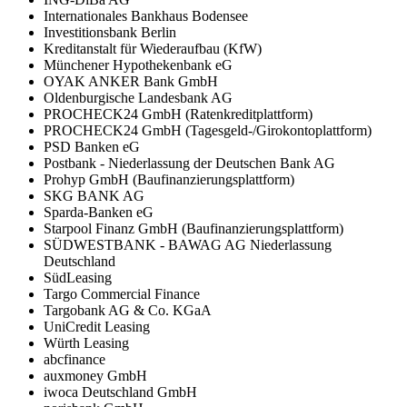
Internationales Bankhaus Bodensee
Investitionsbank Berlin
Kreditanstalt für Wiederaufbau (KfW)
Münchener Hypothekenbank eG
OYAK ANKER Bank GmbH
Oldenburgische Landesbank AG
PROCHECK24 GmbH (Ratenkreditplattform)
PROCHECK24 GmbH (Tagesgeld-/Girokontoplattform)
PSD Banken eG
Postbank - Niederlassung der Deutschen Bank AG
Prohyp GmbH (Baufinanzierungsplattform)
SKG BANK AG
Sparda-Banken eG
Starpool Finanz GmbH (Baufinanzierungsplattform)
SÜDWESTBANK - BAWAG AG Niederlassung
Deutschland
SüdLeasing
Targo Commercial Finance
Targobank AG & Co. KGaA
UniCredit Leasing
Würth Leasing
abcfinance
auxmoney GmbH
iwoca Deutschland GmbH