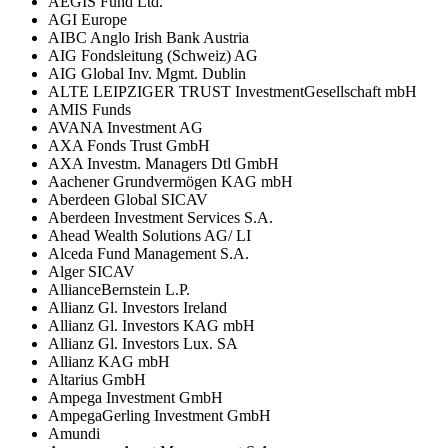
AEGIS Fund Ltd.
AGI Europe
AIBC Anglo Irish Bank Austria
AIG Fondsleitung (Schweiz) AG
AIG Global Inv. Mgmt. Dublin
ALTE LEIPZIGER TRUST InvestmentGesellschaft mbH
AMIS Funds
AVANA Investment AG
AXA Fonds Trust GmbH
AXA Investm. Managers Dtl GmbH
Aachener Grundvermögen KAG mbH
Aberdeen Global SICAV
Aberdeen Investment Services S.A.
Ahead Wealth Solutions AG/ LI
Alceda Fund Management S.A.
Alger SICAV
AllianceBernstein L.P.
Allianz Gl. Investors Ireland
Allianz Gl. Investors KAG mbH
Allianz Gl. Investors Lux. SA
Allianz KAG mbH
Altarius GmbH
Ampega Investment GmbH
AmpegaGerling Investment GmbH
Amundi