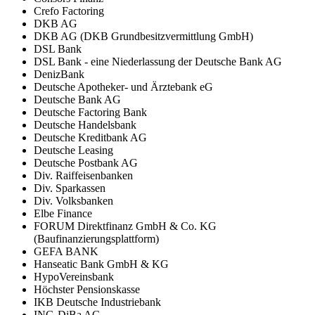
Crefo Factoring
DKB AG
DKB AG (DKB Grundbesitzvermittlung GmbH)
DSL Bank
DSL Bank - eine Niederlassung der Deutsche Bank AG
DenizBank
Deutsche Apotheker- und Ärztebank eG
Deutsche Bank AG
Deutsche Factoring Bank
Deutsche Handelsbank
Deutsche Kreditbank AG
Deutsche Leasing
Deutsche Postbank AG
Div. Raiffeisenbanken
Div. Sparkassen
Div. Volksbanken
Elbe Finance
FORUM Direktfinanz GmbH & Co. KG
(Baufinanzierungsplattform)
GEFA BANK
Hanseatic Bank GmbH & KG
HypoVereinsbank
Höchster Pensionskasse
IKB Deutsche Industriebank
ING-DiBa AG