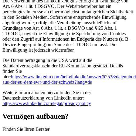
Die Verwendung des LinkedIn-Plugins erfolgt auf Grundlage von
Art. 6 Abs. 1 lit. f DSGVO. Der Websitebetreiber hat ein
berechtigtes Interesse an einer möglichst umfangreichen Sichtbarkeit
in den Sozialen Medien. Sofern eine entsprechende Einwilligung
abgefragt wurde, erfolgt die Verarbeitung ausschließlich auf
Grundlage von Art. 6 Abs. 1 lit. a DSGVO und § 25 Abs. 1
TDDDG, soweit die Einwilligung die Speicherung von Cookies
oder den Zugriff auf Informationen im Endgerät des Nutzers (z. B.
Device-Fingerprinting) im Sinne des TDDDG umfasst. Die
Einwilligung ist jederzeit widerrufbar.
Die Datenübertragung in die USA wird auf die
Standardvertragsklauseln der EU-Kommission gestützt. Details
finden Sie
hier:
https://www.linkedin.com/help/linkedin/answer/62538/datenuber
aus-der-eu-dem-ewr-und-der-schweiz?lang=de
Weitere Informationen hierzu finden Sie in der
Datenschutzerklärung von LinkedIn unter:
https://www.linkedin.com/legal/privacy-policy
Vermögen aufbauen?
Finden Sie Ihren Berater