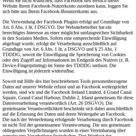
Wenn Sie nicht wünschen, dass Facebook den Besuch dieser
Website Ihrem Facebook-Nutzerkonto zuordnen kann, loggen Sie
sich bitte aus Ihrem Facebook-Benutzerkonto aus.
Die Verwendung der Facebook Plugins erfolgt auf Grundlage von
Art. 6 Abs. 1 lit. f DSGVO. Der Websitebetreiber hat ein
berechtigtes Interesse an einer möglichst umfangreichen Sichtbarkeit
in den Sozialen Medien. Sofern eine entsprechende Einwilligung
abgefragt wurde, erfolgt die Verarbeitung ausschließlich auf
Grundlage von Art. 6 Abs. 1 lit. a DSGVO und § 25 Abs. 1
TDDDG, soweit die Einwilligung die Speicherung von Cookies
oder den Zugriff auf Informationen im Endgerät des Nutzers (z. B.
Device-Fingerprinting) im Sinne des TDDDG umfasst. Die
Einwilligung ist jederzeit widerrufbar.
Soweit mit Hilfe des hier beschriebenen Tools personenbezogene
Daten auf unserer Website erfasst und an Facebook weitergeleitet
werden, sind wir und die Facebook Ireland Limited, 4 Grand Canal
Square, Grand Canal Harbour, Dublin 2, Irland gemeinsam für diese
Datenverarbeitung verantwortlich (Art. 26 DSGVO). Die
gemeinsame Verantwortlichkeit beschränkt sich dabei ausschließlich
auf die Erfassung der Daten und deren Weitergabe an Facebook.
Die nach der Weiterleitung erfolgende Verarbeitung durch Facebook
ist nicht Teil der gemeinsamen Verantwortung. Die uns gemeinsam
obliegenden Verpflichtungen wurden in einer Vereinbarung über
gemeinsame Verarbeitung festgehalten. Den Wortlaut der