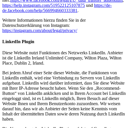
hier:
https://www.facebook.com/legal/EU_data_transfer_addendum
,
https://help.instagram.com/519522125107875
und
https://de-
de.facebook.com/help/566994660333381
.
Weitere Informationen hierzu finden Sie in der
Datenschutzerklärung von Instagram:
https://instagram.com/about/legal/privacy/
LinkedIn Plugin
Diese Website nutzt Funktionen des Netzwerks LinkedIn. Anbieter
ist die LinkedIn Ireland Unlimited Company, Wilton Plaza, Wilton
Place, Dublin 2, Irland.
Bei jedem Abruf einer Seite dieser Website, die Funktionen von
LinkedIn enthält, wird eine Verbindung zu Servern von LinkedIn
aufgebaut. LinkedIn wird darüber informiert, dass Sie diese Website
mit Ihrer IP-Adresse besucht haben. Wenn Sie den „Recommend-
Button“ von LinkedIn anklicken und in Ihrem Account bei LinkedIn
eingeloggt sind, ist es LinkedIn möglich, Ihren Besuch auf dieser
Website Ihnen und Ihrem Benutzerkonto zuzuordnen. Wir weisen
darauf hin, dass wir als Anbieter der Seiten keine Kenntnis vom
Inhalt der übermittelten Daten sowie deren Nutzung durch LinkedIn
haben.