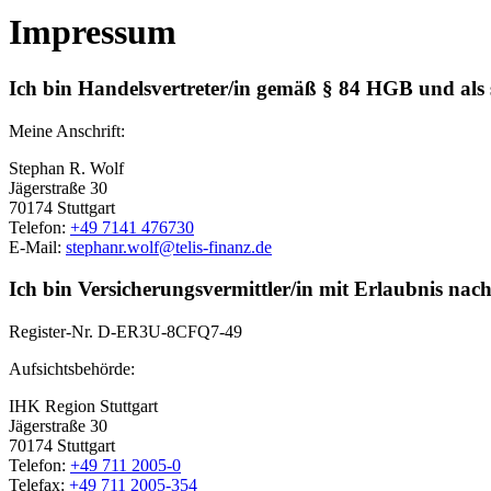
Impressum
Ich bin Handelsvertreter/in gemäß § 84 HGB und als
Meine Anschrift:
Stephan R. Wolf
Jägerstraße 30
70174 Stuttgart
Telefon:
+49 7141 476730
E-Mail:
stephanr.wolf@telis-finanz.de
Ich bin Versicherungsvermittler/in mit Erlaubnis nac
Register-Nr.
D-ER3U-8CFQ7-49
Aufsichtsbehörde:
IHK Region Stuttgart
Jägerstraße 30
70174 Stuttgart
Telefon:
+49 711 2005-0
Telefax:
+49 711 2005-354