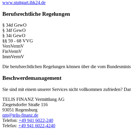
www.stuttgart.ihk24.de
Berufsrechtliche Regelungen
§ 34d GewO
§ 34f GewO
§ 34i GewO
§§ 59 - 68 VVG
VersVermV
FinVermV
ImmVermV
Die berufsrechtlichen Regelungen können über die vom Bundesminis
Beschwerdemanagement
Sie sind mit einem unserer Services nicht vollkommen zufrieden? Dann
TELIS FINANZ Vermittlung AG
Ziegetsdorfer Straße 116
93051 Regensburg
qm@telis-finanz.de
Telefon:
+49 941 6022-240
Telefax:
+49 941 6022-4240