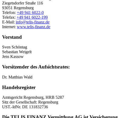
Ziegetsdorfer Straße 116
93051 Regensburg
Telefon:
+49 941 6022-0
Telefax:
+49 941 6022-199
E-Mail:
info@telis-finanz.de
Internet:
www.telis-finanz.de
Vorstand
Sven Schöntag
Sebastian Weigelt
Jens Kassow
Vorsitzender des Aufsichtsrates:
Dr. Matthias Wald
Handelsregister
Amtsgericht Regensburg, HRB 5287
Sitz der Gesellschaft: Regensburg
UST.-IdNr. DE 131832736
Die TELIS FINANZ Vermittlung AG ist Versicherungs