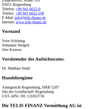
Ziegetsdorfer Straße 116
93051 Regensburg
Telefon:
+49 941 6022-0
Telefax:
+49 941 6022-199
E-Mail:
info@telis-finanz.de
Internet:
www.telis-finanz.de
Vorstand
Sven Schöntag
Sebastian Weigelt
Jens Kassow
Vorsitzender des Aufsichtsrates:
Dr. Matthias Wald
Handelsregister
Amtsgericht Regensburg, HRB 5287
Sitz der Gesellschaft: Regensburg
UST.-IdNr. DE 131832736
Die TELIS FINANZ Vermittlung AG ist