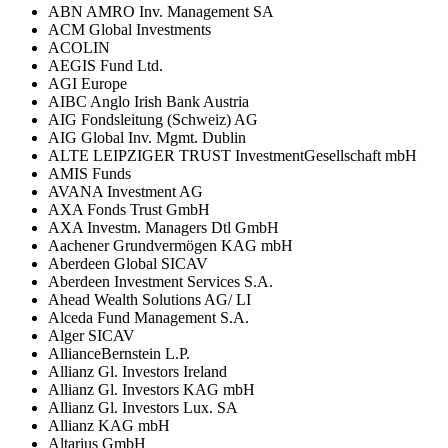
ABN AMRO Inv. Management SA
ACM Global Investments
ACOLIN
AEGIS Fund Ltd.
AGI Europe
AIBC Anglo Irish Bank Austria
AIG Fondsleitung (Schweiz) AG
AIG Global Inv. Mgmt. Dublin
ALTE LEIPZIGER TRUST InvestmentGesellschaft mbH
AMIS Funds
AVANA Investment AG
AXA Fonds Trust GmbH
AXA Investm. Managers Dtl GmbH
Aachener Grundvermögen KAG mbH
Aberdeen Global SICAV
Aberdeen Investment Services S.A.
Ahead Wealth Solutions AG/ LI
Alceda Fund Management S.A.
Alger SICAV
AllianceBernstein L.P.
Allianz Gl. Investors Ireland
Allianz Gl. Investors KAG mbH
Allianz Gl. Investors Lux. SA
Allianz KAG mbH
Altarius GmbH