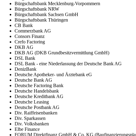
Bürgschaftsbank Mecklenburg-Vorpommern
Bürgschaftsbank NRW
Bürgschaftsbank Sachsen GmbH
Bürgschaftsbank Thüringen
CB Bank
Commerzbank AG
Consors Finanz
Crefo Factoring
DKB AG
DKB AG (DKB Grundbesitzvermittlung GmbH)
DSL Bank
DSL Bank - eine Niederlassung der Deutsche Bank AG
DenizBank
Deutsche Apotheker- und Ärztebank eG
Deutsche Bank AG
Deutsche Factoring Bank
Deutsche Handelsbank
Deutsche Kreditbank AG
Deutsche Leasing
Deutsche Postbank AG
Div. Raiffeisenbanken
Div. Sparkassen
Div. Volksbanken
Elbe Finance
FORUM Direktfinanz GmbH & Co. KG (Baufinanzierungsplat