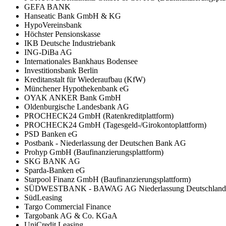
GEFA BANK
Hanseatic Bank GmbH & KG
HypoVereinsbank
Höchster Pensionskasse
IKB Deutsche Industriebank
ING-DiBa AG
Internationales Bankhaus Bodensee
Investitionsbank Berlin
Kreditanstalt für Wiederaufbau (KfW)
Münchener Hypothekenbank eG
OYAK ANKER Bank GmbH
Oldenburgische Landesbank AG
PROCHECK24 GmbH (Ratenkreditplattform)
PROCHECK24 GmbH (Tagesgeld-/Girokontoplattform)
PSD Banken eG
Postbank - Niederlassung der Deutschen Bank AG
Prohyp GmbH (Baufinanzierungsplattform)
SKG BANK AG
Sparda-Banken eG
Starpool Finanz GmbH (Baufinanzierungsplattform)
SÜDWESTBANK - BAWAG AG Niederlassung Deutschland
SüdLeasing
Targo Commercial Finance
Targobank AG & Co. KGaA
UniCredit Leasing