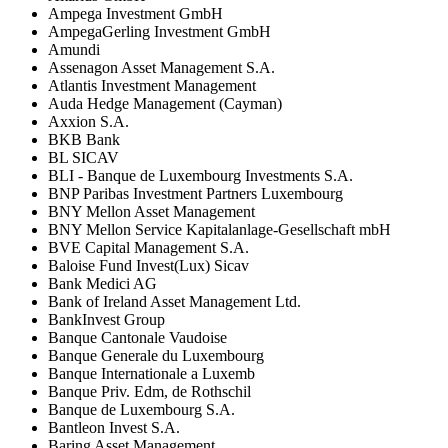
Ampega Investment GmbH
AmpegaGerling Investment GmbH
Amundi
Assenagon Asset Management S.A.
Atlantis Investment Management
Auda Hedge Management (Cayman)
Axxion S.A.
BKB Bank
BL SICAV
BLI - Banque de Luxembourg Investments S.A.
BNP Paribas Investment Partners Luxembourg
BNY Mellon Asset Management
BNY Mellon Service Kapitalanlage-Gesellschaft mbH
BVE Capital Management S.A.
Baloise Fund Invest(Lux) Sicav
Bank Medici AG
Bank of Ireland Asset Management Ltd.
BankInvest Group
Banque Cantonale Vaudoise
Banque Generale du Luxembourg
Banque Internationale a Luxemb
Banque Priv. Edm, de Rothschil
Banque de Luxembourg S.A.
Bantleon Invest S.A.
Baring Asset Management