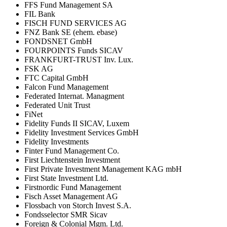
FFS Fund Management SA
FIL Bank
FISCH FUND SERVICES AG
FNZ Bank SE (ehem. ebase)
FONDSNET GmbH
FOURPOINTS Funds SICAV
FRANKFURT-TRUST Inv. Lux.
FSK AG
FTC Capital GmbH
Falcon Fund Management
Federated Internat. Managment
Federated Unit Trust
FiNet
Fidelity Funds II SICAV, Luxem
Fidelity Investment Services GmbH
Fidelity Investments
Finter Fund Management Co.
First Liechtenstein Investment
First Private Investment Management KAG mbH
First State Investment Ltd.
Firstnordic Fund Management
Fisch Asset Management AG
Flossbach von Storch Invest S.A.
Fondsselector SMR Sicav
Foreign & Colonial Mgm. Ltd.