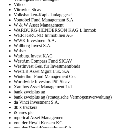
Vilico
Vitruvius Sicav
Volksbanken-Kapitalanlagegesel
Vontobel Fund Managemant S.A.
W & W Asset Management
WARBURG-HENDERSON KAG f. Immob
WERTGRUND Immobilien AG
WWK Investment S.A.
Wallberg Invest S.A.
Walser
Warburg Invest KAG
WestAm Compass Fund SICAV
WestInvest Ges. für Investmentfonds
WestLB Asset Mgmt Lux. S.A.
Winterthur Fund Management Co.
Worldwide Investors Ptf. Sicav
Xanthos Asset Management Ltd.
bank zweiplus ag
bank zweiplus ag (strategische Vermögensverwaltung)
da Vinci Investment S.A.
db x-trackers
iShares plc
mperical Asset Management
von der Heydt Kersten KG
von der HeydtKerstenInvestS.A.