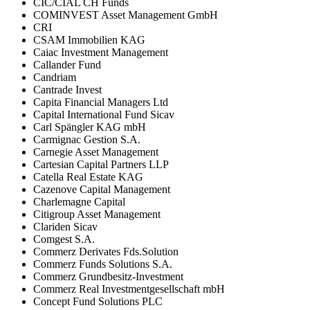
CIC/CIAL CH Funds
COMINVEST Asset Management GmbH
CRI
CSAM Immobilien KAG
Caiac Investment Management
Callander Fund
Candriam
Cantrade Invest
Capita Financial Managers Ltd
Capital International Fund Sicav
Carl Spängler KAG mbH
Carmignac Gestion S.A.
Carnegie Asset Management
Cartesian Capital Partners LLP
Catella Real Estate KAG
Cazenove Capital Management
Charlemagne Capital
Citigroup Asset Management
Clariden Sicav
Comgest S.A.
Commerz Derivates Fds.Solution
Commerz Funds Solutions S.A.
Commerz Grundbesitz-Investment
Commerz Real Investmentgesellschaft mbH
Concept Fund Solutions PLC