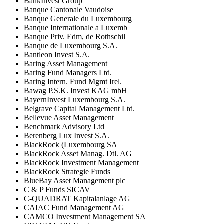
BankInvest Group
Banque Cantonale Vaudoise
Banque Generale du Luxembourg
Banque Internationale a Luxemb
Banque Priv. Edm, de Rothschil
Banque de Luxembourg S.A.
Bantleon Invest S.A.
Baring Asset Management
Baring Fund Managers Ltd.
Baring Intern. Fund Mgmt Irel.
Bawag P.S.K. Invest KAG mbH
BayernInvest Luxembourg S.A.
Belgrave Capital Management Ltd.
Bellevue Asset Management
Benchmark Advisory Ltd
Berenberg Lux Invest S.A.
BlackRock (Luxembourg SA
BlackRock Asset Manag. Dtl. AG
BlackRock Investment Management
BlackRock Strategie Funds
BlueBay Asset Management plc
C & P Funds SICAV
C-QUADRAT Kapitalanlage AG
CAIAC Fund Management AG
CAMCO Investment Management SA