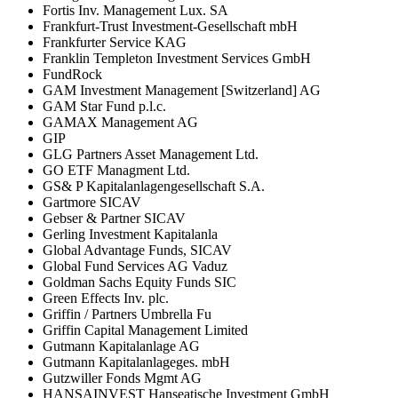
Fortis Inv. Management Lux. SA
Frankfurt-Trust Investment-Gesellschaft mbH
Frankfurter Service KAG
Franklin Templeton Investment Services GmbH
FundRock
GAM Investment Management [Switzerland] AG
GAM Star Fund p.l.c.
GAMAX Management AG
GIP
GLG Partners Asset Management Ltd.
GO ETF Managment Ltd.
GS& P Kapitalanlagengesellschaft S.A.
Gartmore SICAV
Gebser & Partner SICAV
Gerling Investment Kapitalanla
Global Advantage Funds, SICAV
Global Fund Services AG Vaduz
Goldman Sachs Equity Funds SIC
Green Effects Inv. plc.
Griffin / Partners Umbrella Fu
Griffin Capital Management Limited
Gutmann Kapitalanlage AG
Gutmann Kapitalanlageges. mbH
Gutzwiller Fonds Mgmt AG
HANSAINVEST Hanseatische Investment GmbH