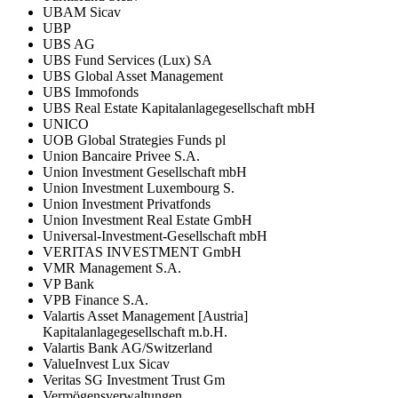
UBAM Sicav
UBP
UBS AG
UBS Fund Services (Lux) SA
UBS Global Asset Management
UBS Immofonds
UBS Real Estate Kapitalanlagegesellschaft mbH
UNICO
UOB Global Strategies Funds pl
Union Bancaire Privee S.A.
Union Investment Gesellschaft mbH
Union Investment Luxembourg S.
Union Investment Privatfonds
Union Investment Real Estate GmbH
Universal-Investment-Gesellschaft mbH
VERITAS INVESTMENT GmbH
VMR Management S.A.
VP Bank
VPB Finance S.A.
Valartis Asset Management [Austria]
Kapitalanlagegesellschaft m.b.H.
Valartis Bank AG/Switzerland
ValueInvest Lux Sicav
Veritas SG Investment Trust Gm
Vermögensverwaltungen