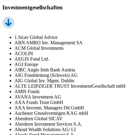
Investmentgesellschaften
1.Sicav Global Advice
ABN AMRO Inv. Management SA
ACM Global Investments
ACOLIN
AEGIS Fund Ltd.
AGI Europe
AIBC Anglo Irish Bank Austria
AIG Fondsleitung (Schweiz) AG
AIG Global Inv. Mgmt. Dublin
ALTE LEIPZIGER TRUST InvestmentGesellschaft mbH
AMIS Funds
AVANA Investment AG
AXA Fonds Trust GmbH
AXA Investm. Managers Dtl GmbH
Aachener Grundvermögen KAG mbH
Aberdeen Global SICAV
Aberdeen Investment Services S.A.
Ahead Wealth Solutions AG/ LI
Alceda Fund Management S.A.