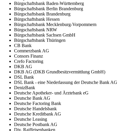
Bürgschaftsbank Baden-Württemberg
Bürgschaftsbank Berlin Brandenburg
Bürgschaftsbank Brandenburg
Bürgschaftsbank Hessen
Bürgschaftsbank Mecklenburg-Vorpommern
Bürgschaftsbank NRW
Bürgschaftsbank Sachsen GmbH
Bürgschaftsbank Thüringen
CB Bank
Commerzbank AG
Consors Finanz
Crefo Factoring
DKB AG
DKB AG (DKB Grundbesitzvermittlung GmbH)
DSL Bank
DSL Bank - eine Niederlassung der Deutsche Bank AG
DenizBank
Deutsche Apotheker- und Ärztebank eG
Deutsche Bank AG
Deutsche Factoring Bank
Deutsche Handelsbank
Deutsche Kreditbank AG
Deutsche Leasing
Deutsche Postbank AG
Div. Raiffeisenbanken