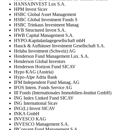
HANSAINVEST Lux S.A.
HPM Invest Sicav
HSBC Global Asset Management
HSBC Global Investment Funds S
HSBC Trinkaus Investment Manag
HVB Structured Invest S.A.
HWB Capital Management S.A.
HYPO-Kapitalanlagegesellschaft mbH
Hauck & Aufhäuser Investment Gesellschaft S.A.
Helaba Investment (Schweiz) AG
Henderson Fund Management Lux. S.A.
Henderson Global Investors
Henderson Horizon Fund SICAV
Hypo KAG (Austria)
Hypo-Alpe Adria Bank
IFM Independent Fund Manag. AG
IFOS Intern. Fonds Service AG
III Fonds (Internationales Immobilien-Institut GmbH)
ING Index Linked Fund SICAV
ING International Sicav
ING(L) Invest SICAV
INKA GmbH
INVESCO KAG
INVESCO Management S.A.
IPConcept Fund Management S.A.