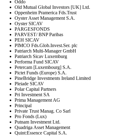
Oddo
Old Mutual Global Investors [UK] Ltd.
Oppenheim Pramerica Fds.Trust
Oyster Asset Management S.A.
Oyster SICAV
PARGESFONDS
PARVEST/ BNP Paribas
PEH SICAV
PIMCO Fds.Glob.Invest.Ser. plc
Patriarch Multi-Manager GmbH
Patriarch Sicav Luxemburg
Performa Fund SICAV
Petercam [Luxembourg] S.A.
Pictet Funds (Europe) S.A.
PineBridge Investments Ireland Limited
Pleiade SICAV
Polar Capital Partners
Pri Investment SA
Prima Management AG
Principal
Private Trust Manag. Co Sarl
Pro Fonds (Lux)
Putnam Investment Ltd.
Quadriga Asset Management
Quint:Essence Capital S.A.