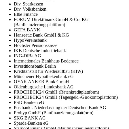
Div. Sparkassen
Div. Volksbanken
Elbe Finance
FORUM Direktfinanz GmbH & Co. KG
(Baufinanzierungsplattform)
GEFA BANK
Hanseatic Bank GmbH & KG
HypoVereinsbank
Höchster Pensionskasse
IKB Deutsche Industriebank
ING-DiBa AG
Internationales Bankhaus Bodensee
Investitionsbank Berlin
Kreditanstalt für Wiederaufbau (KfW)
Münchener Hypothekenbank eG
OYAK ANKER Bank GmbH
Oldenburgische Landesbank AG
PROCHECK24 GmbH (Ratenkreditplattform)
PROCHECK24 GmbH (Tagesgeld-/Girokontoplattform)
PSD Banken eG
Postbank - Niederlassung der Deutschen Bank AG
Prohyp GmbH (Baufinanzierungsplattform)
SKG BANK AG
Sparda-Banken eG
Starpool Finanz GmbH (Baufinanzierungsplattform)