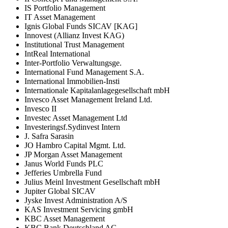
IS Portfolio Management
IT Asset Management
Ignis Global Funds SICAV [KAG]
Innovest (Allianz Invest KAG)
Institutional Trust Management
IntReal International
Inter-Portfolio Verwaltungsge.
International Fund Management S.A.
International Immobilien-Insti
Internationale Kapitalanlagegesellschaft mbH
Invesco Asset Management Ireland Ltd.
Invesco II
Investec Asset Management Ltd
Investeringsf.Sydinvest Intern
J. Safra Sarasin
JO Hambro Capital Mgmt. Ltd.
JP Morgan Asset Management
Janus World Funds PLC
Jefferies Umbrella Fund
Julius Meinl Investment Gesellschaft mbH
Jupiter Global SICAV
Jyske Invest Administration A/S
KAS Investment Servicing gmbH
KBC Asset Management
KBC Bank Deutschland AG