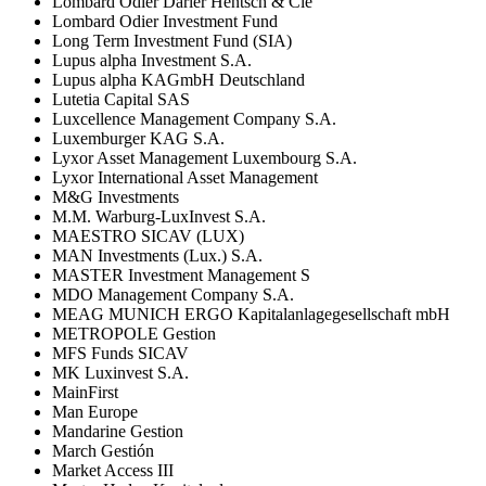
Lombard Odier Darier Hentsch & Cie
Lombard Odier Investment Fund
Long Term Investment Fund (SIA)
Lupus alpha Investment S.A.
Lupus alpha KAGmbH Deutschland
Lutetia Capital SAS
Luxcellence Management Company S.A.
Luxemburger KAG S.A.
Lyxor Asset Management Luxembourg S.A.
Lyxor International Asset Management
M&G Investments
M.M. Warburg-LuxInvest S.A.
MAESTRO SICAV (LUX)
MAN Investments (Lux.) S.A.
MASTER Investment Management S
MDO Management Company S.A.
MEAG MUNICH ERGO Kapitalanlagegesellschaft mbH
METROPOLE Gestion
MFS Funds SICAV
MK Luxinvest S.A.
MainFirst
Man Europe
Mandarine Gestion
March Gestión
Market Access III