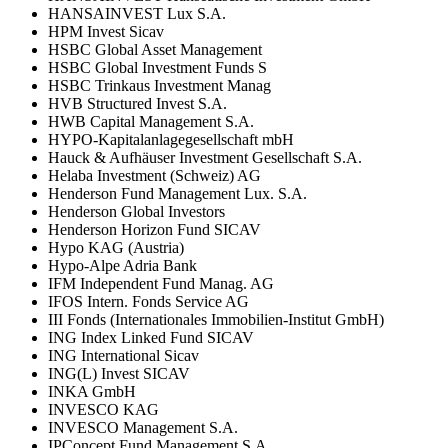
HANSAINVEST Lux S.A.
HPM Invest Sicav
HSBC Global Asset Management
HSBC Global Investment Funds S
HSBC Trinkaus Investment Manag
HVB Structured Invest S.A.
HWB Capital Management S.A.
HYPO-Kapitalanlagegesellschaft mbH
Hauck & Aufhäuser Investment Gesellschaft S.A.
Helaba Investment (Schweiz) AG
Henderson Fund Management Lux. S.A.
Henderson Global Investors
Henderson Horizon Fund SICAV
Hypo KAG (Austria)
Hypo-Alpe Adria Bank
IFM Independent Fund Manag. AG
IFOS Intern. Fonds Service AG
III Fonds (Internationales Immobilien-Institut GmbH)
ING Index Linked Fund SICAV
ING International Sicav
ING(L) Invest SICAV
INKA GmbH
INVESCO KAG
INVESCO Management S.A.
IPConcept Fund Management S.A.