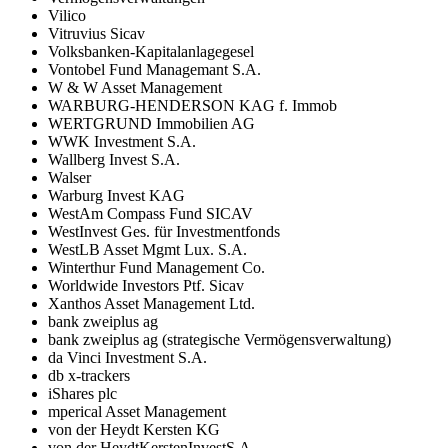
Vilico
Vitruvius Sicav
Volksbanken-Kapitalanlagegesel
Vontobel Fund Managemant S.A.
W & W Asset Management
WARBURG-HENDERSON KAG f. Immob
WERTGRUND Immobilien AG
WWK Investment S.A.
Wallberg Invest S.A.
Walser
Warburg Invest KAG
WestAm Compass Fund SICAV
WestInvest Ges. für Investmentfonds
WestLB Asset Mgmt Lux. S.A.
Winterthur Fund Management Co.
Worldwide Investors Ptf. Sicav
Xanthos Asset Management Ltd.
bank zweiplus ag
bank zweiplus ag (strategische Vermögensverwaltung)
da Vinci Investment S.A.
db x-trackers
iShares plc
mperical Asset Management
von der Heydt Kersten KG
von der HeydtKerstenInvestS.A.