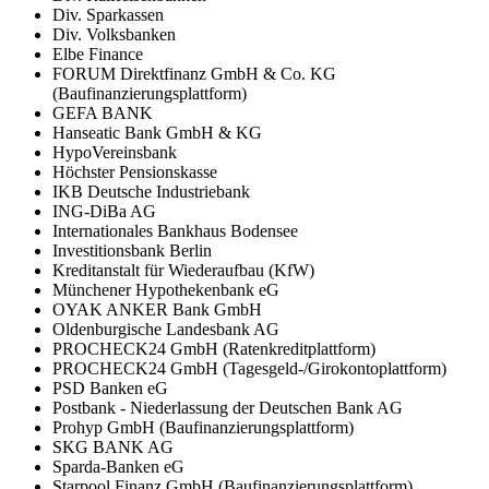
Div. Sparkassen
Div. Volksbanken
Elbe Finance
FORUM Direktfinanz GmbH & Co. KG
(Baufinanzierungsplattform)
GEFA BANK
Hanseatic Bank GmbH & KG
HypoVereinsbank
Höchster Pensionskasse
IKB Deutsche Industriebank
ING-DiBa AG
Internationales Bankhaus Bodensee
Investitionsbank Berlin
Kreditanstalt für Wiederaufbau (KfW)
Münchener Hypothekenbank eG
OYAK ANKER Bank GmbH
Oldenburgische Landesbank AG
PROCHECK24 GmbH (Ratenkreditplattform)
PROCHECK24 GmbH (Tagesgeld-/Girokontoplattform)
PSD Banken eG
Postbank - Niederlassung der Deutschen Bank AG
Prohyp GmbH (Baufinanzierungsplattform)
SKG BANK AG
Sparda-Banken eG
Starpool Finanz GmbH (Baufinanzierungsplattform)