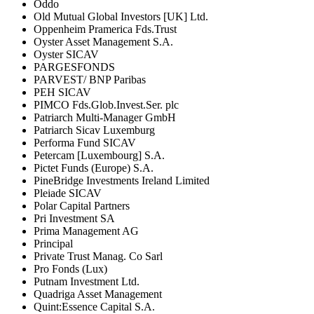
Oddo
Old Mutual Global Investors [UK] Ltd.
Oppenheim Pramerica Fds.Trust
Oyster Asset Management S.A.
Oyster SICAV
PARGESFONDS
PARVEST/ BNP Paribas
PEH SICAV
PIMCO Fds.Glob.Invest.Ser. plc
Patriarch Multi-Manager GmbH
Patriarch Sicav Luxemburg
Performa Fund SICAV
Petercam [Luxembourg] S.A.
Pictet Funds (Europe) S.A.
PineBridge Investments Ireland Limited
Pleiade SICAV
Polar Capital Partners
Pri Investment SA
Prima Management AG
Principal
Private Trust Manag. Co Sarl
Pro Fonds (Lux)
Putnam Investment Ltd.
Quadriga Asset Management
Quint:Essence Capital S.A.