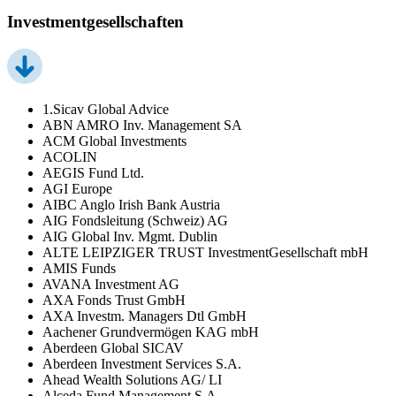
Investmentgesellschaften
1.Sicav Global Advice
ABN AMRO Inv. Management SA
ACM Global Investments
ACOLIN
AEGIS Fund Ltd.
AGI Europe
AIBC Anglo Irish Bank Austria
AIG Fondsleitung (Schweiz) AG
AIG Global Inv. Mgmt. Dublin
ALTE LEIPZIGER TRUST InvestmentGesellschaft mbH
AMIS Funds
AVANA Investment AG
AXA Fonds Trust GmbH
AXA Investm. Managers Dtl GmbH
Aachener Grundvermögen KAG mbH
Aberdeen Global SICAV
Aberdeen Investment Services S.A.
Ahead Wealth Solutions AG/ LI
Alceda Fund Management S.A.