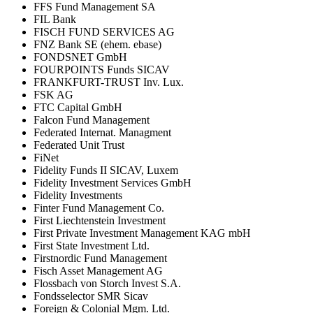
FFS Fund Management SA
FIL Bank
FISCH FUND SERVICES AG
FNZ Bank SE (ehem. ebase)
FONDSNET GmbH
FOURPOINTS Funds SICAV
FRANKFURT-TRUST Inv. Lux.
FSK AG
FTC Capital GmbH
Falcon Fund Management
Federated Internat. Managment
Federated Unit Trust
FiNet
Fidelity Funds II SICAV, Luxem
Fidelity Investment Services GmbH
Fidelity Investments
Finter Fund Management Co.
First Liechtenstein Investment
First Private Investment Management KAG mbH
First State Investment Ltd.
Firstnordic Fund Management
Fisch Asset Management AG
Flossbach von Storch Invest S.A.
Fondsselector SMR Sicav
Foreign & Colonial Mgm. Ltd.