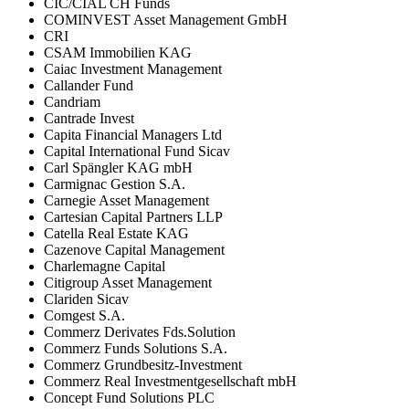
CIC/CIAL CH Funds
COMINVEST Asset Management GmbH
CRI
CSAM Immobilien KAG
Caiac Investment Management
Callander Fund
Candriam
Cantrade Invest
Capita Financial Managers Ltd
Capital International Fund Sicav
Carl Spängler KAG mbH
Carmignac Gestion S.A.
Carnegie Asset Management
Cartesian Capital Partners LLP
Catella Real Estate KAG
Cazenove Capital Management
Charlemagne Capital
Citigroup Asset Management
Clariden Sicav
Comgest S.A.
Commerz Derivates Fds.Solution
Commerz Funds Solutions S.A.
Commerz Grundbesitz-Investment
Commerz Real Investmentgesellschaft mbH
Concept Fund Solutions PLC