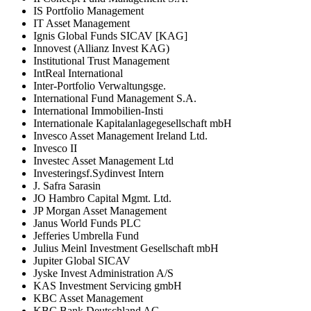
IS Portfolio Management
IT Asset Management
Ignis Global Funds SICAV [KAG]
Innovest (Allianz Invest KAG)
Institutional Trust Management
IntReal International
Inter-Portfolio Verwaltungsge.
International Fund Management S.A.
International Immobilien-Insti
Internationale Kapitalanlagegesellschaft mbH
Invesco Asset Management Ireland Ltd.
Invesco II
Investec Asset Management Ltd
Investeringsf.Sydinvest Intern
J. Safra Sarasin
JO Hambro Capital Mgmt. Ltd.
JP Morgan Asset Management
Janus World Funds PLC
Jefferies Umbrella Fund
Julius Meinl Investment Gesellschaft mbH
Jupiter Global SICAV
Jyske Invest Administration A/S
KAS Investment Servicing gmbH
KBC Asset Management
KBC Bank Deutschland AG