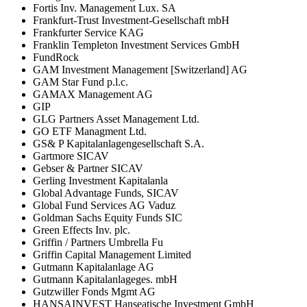
Fortis Inv. Management Lux. SA
Frankfurt-Trust Investment-Gesellschaft mbH
Frankfurter Service KAG
Franklin Templeton Investment Services GmbH
FundRock
GAM Investment Management [Switzerland] AG
GAM Star Fund p.l.c.
GAMAX Management AG
GIP
GLG Partners Asset Management Ltd.
GO ETF Managment Ltd.
GS& P Kapitalanlagengesellschaft S.A.
Gartmore SICAV
Gebser & Partner SICAV
Gerling Investment Kapitalanla
Global Advantage Funds, SICAV
Global Fund Services AG Vaduz
Goldman Sachs Equity Funds SIC
Green Effects Inv. plc.
Griffin / Partners Umbrella Fu
Griffin Capital Management Limited
Gutmann Kapitalanlage AG
Gutmann Kapitalanlageges. mbH
Gutzwiller Fonds Mgmt AG
HANSAINVEST Hanseatische Investment GmbH