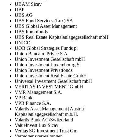
UBAM Sicav
UBP
UBS AG
UBS Fund Services (Lux) SA
UBS Global Asset Management
UBS Immofonds
UBS Real Estate Kapitalanlagegesellschaft mbH
UNICO
UOB Global Strategies Funds pl
Union Bancaire Privee S.A.
Union Investment Gesellschaft mbH
Union Investment Luxembourg S.
Union Investment Privatfonds
Union Investment Real Estate GmbH
Universal-Investment-Gesellschaft mbH
VERITAS INVESTMENT GmbH
VMR Management S.A.
VP Bank
VPB Finance S.A.
Valartis Asset Management [Austria]
Kapitalanlagegesellschaft m.b.H.
Valartis Bank AG/Switzerland
ValueInvest Lux Sicav
Veritas SG Investment Trust Gm
Vermögensverwaltungen