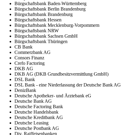
Bürgschaftsbank Baden-Württemberg
Bürgschaftsbank Berlin Brandenburg
Bürgschaftsbank Brandenburg
Bürgschaftsbank Hessen
Bürgschaftsbank Mecklenburg-Vorpommern
Bürgschaftsbank NRW
Bürgschaftsbank Sachsen GmbH
Bürgschaftsbank Thüringen
CB Bank
Commerzbank AG
Consors Finanz
Crefo Factoring
DKB AG
DKB AG (DKB Grundbesitzvermittlung GmbH)
DSL Bank
DSL Bank - eine Niederlassung der Deutsche Bank AG
DenizBank
Deutsche Apotheker- und Ärztebank eG
Deutsche Bank AG
Deutsche Factoring Bank
Deutsche Handelsbank
Deutsche Kreditbank AG
Deutsche Leasing
Deutsche Postbank AG
Div. Raiffeisenbanken