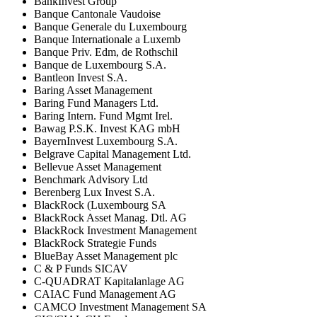
BankInvest Group
Banque Cantonale Vaudoise
Banque Generale du Luxembourg
Banque Internationale a Luxemb
Banque Priv. Edm, de Rothschil
Banque de Luxembourg S.A.
Bantleon Invest S.A.
Baring Asset Management
Baring Fund Managers Ltd.
Baring Intern. Fund Mgmt Irel.
Bawag P.S.K. Invest KAG mbH
BayernInvest Luxembourg S.A.
Belgrave Capital Management Ltd.
Bellevue Asset Management
Benchmark Advisory Ltd
Berenberg Lux Invest S.A.
BlackRock (Luxembourg SA
BlackRock Asset Manag. Dtl. AG
BlackRock Investment Management
BlackRock Strategie Funds
BlueBay Asset Management plc
C & P Funds SICAV
C-QUADRAT Kapitalanlage AG
CAIAC Fund Management AG
CAMCO Investment Management SA