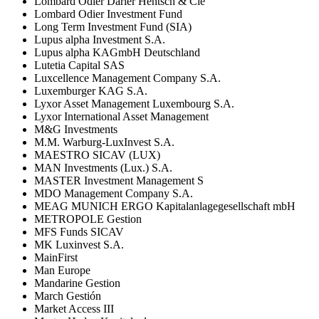
Lombard Odier Darier Hentsch & Cie
Lombard Odier Investment Fund
Long Term Investment Fund (SIA)
Lupus alpha Investment S.A.
Lupus alpha KAGmbH Deutschland
Lutetia Capital SAS
Luxcellence Management Company S.A.
Luxemburger KAG S.A.
Lyxor Asset Management Luxembourg S.A.
Lyxor International Asset Management
M&G Investments
M.M. Warburg-LuxInvest S.A.
MAESTRO SICAV (LUX)
MAN Investments (Lux.) S.A.
MASTER Investment Management S
MDO Management Company S.A.
MEAG MUNICH ERGO Kapitalanlagegesellschaft mbH
METROPOLE Gestion
MFS Funds SICAV
MK Luxinvest S.A.
MainFirst
Man Europe
Mandarine Gestion
March Gestión
Market Access III