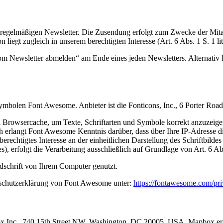
egelmäßigen Newsletter. Die Zusendung erfolgt zum Zwecke der Mitarb
n liegt zugleich in unserem berechtigten Interesse (Art. 6 Abs. 1 S. 1 
om Newsletter abmelden“ am Ende eines jeden Newsletters. Alternativ
d Symbolen Font Awesome. Anbieter ist die Fonticons, Inc., 6 Porter 
hren Browsercache, um Texte, Schriftarten und Symbole korrekt anzuz
erlangt Font Awesome Kenntnis darüber, dass über Ihre IP-Adresse 
erechtigtes Interesse an der einheitlichen Darstellung des Schriftbilde
, erfolgt die Verarbeitung ausschließlich auf Grundlage von Art. 6 Abs
dschrift von Ihrem Computer genutzt.
schutzerklärung von Font Awesome unter:
https://fontawesome.com/pr
 Inc., 740 15th Street NW, Washington, DC 20005, USA. Mapbox ermögl