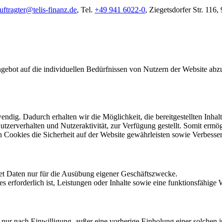
ftragter@telis-finanz.de
, Tel.
+49 941 6022-0
, Ziegetsdorfer Str. 116
gebot auf die individuellen Bedürfnissen von Nutzern der Website abzu
dig. Dadurch erhalten wir die Möglichkeit, die bereitgestellten Inhalte
Nutzerverhalten und Nutzeraktivität, zur Verfügung gestellt. Somit er
n Cookies die Sicherheit auf der Website gewährleisten sowie Verbess
t Daten nur für die Ausübung eigener Geschäftszwecke.
rforderlich ist, Leistungen oder Inhalte sowie eine funktionsfähige We
nur nach Einwilligung, außer eine vorherige Einholung einer solchen i