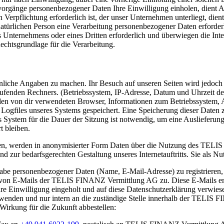
gsvorgänge personenbezogener Daten Ihre Einwilligung einholen, dient 
Verpflichtung erforderlich ist, der unser Unternehmen unterliegt, dien
 natürlichen Person eine Verarbeitung personenbezogener Daten erforder
es Unternehmens oder eines Dritten erforderlich und überwiegen die In
Rechtsgrundlage für die Verarbeitung.
liche Angaben zu machen. Ihr Besuch auf unseren Seiten wird jedoch pr
fenden Rechners. (Betriebssystem, IP-Adresse, Datum und Uhrzeit des
en von dir verwendeten Browser, Informationen zum Betriebssystem, A
 Logfiles unseres Systems gespeichert. Eine Speicherung dieser Date
s System für die Dauer der Sitzung ist notwendig, um eine Auslieferun
t bleiben.
n, werden in anonymisierter Form Daten über die Nutzung des TELI
nd zur bedarfsgerechten Gestaltung unseres Internetauftritts. Sie als N
ngabe personenbezogener Daten (Name, E-Mail-Adresse) zu registrieren
t von E-Mails der TELIS FINANZ Vermittlung AG zu. Diese E-Mails ent
e Einwilligung eingeholt und auf diese Datenschutzerklärung verwies
erwenden und nur intern an die zuständige Stelle innerhalb der TELIS 
 Wirkung für die Zukunft abbestellen: