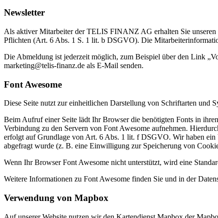
Newsletter
Als aktiver Mitarbeiter der TELIS FINANZ AG erhalten Sie unseren r
Pflichten (Art. 6 Abs. 1 S. 1 lit. b DSGVO). Die Mitarbeiterinformatio
Die Abmeldung ist jederzeit möglich, zum Beispiel über den Link „V
marketing@telis-finanz.de als E-Mail senden.
Font Awesome
Diese Seite nutzt zur einheitlichen Darstellung von Schriftarten un
Beim Aufruf einer Seite lädt Ihr Browser die benötigten Fonts in i
Verbindung zu den Servern von Font Awesome aufnehmen. Hierdurch 
erfolgt auf Grundlage von Art. 6 Abs. 1 lit. f DSGVO. Wir haben ein b
abgefragt wurde (z. B. eine Einwilligung zur Speicherung von Cookies)
Wenn Ihr Browser Font Awesome nicht unterstützt, wird eine Standar
Weitere Informationen zu Font Awesome finden Sie und in der Daten
Verwendung von Mapbox
Auf unserer Website nutzen wir den Kartendienst Mapbox der Mapbox