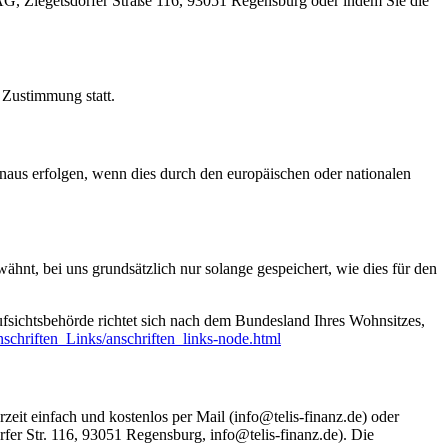
G, Ziegetsdorfer Straße 116, 93051 Regensburg oder indem Sie die
Zustimmung statt.
naus erfolgen, wenn dies durch den europäischen oder nationalen
nt, bei uns grundsätzlich nur solange gespeichert, wie dies für den
ufsichtsbehörde richtet sich nach dem Bundesland Ihres Wohnsitzes,
schriften_Links/anschriften_links-node.html
zeit einfach und kostenlos per Mail (info@telis-finanz.de) oder
fer Str. 116, 93051 Regensburg, info@telis-finanz.de). Die