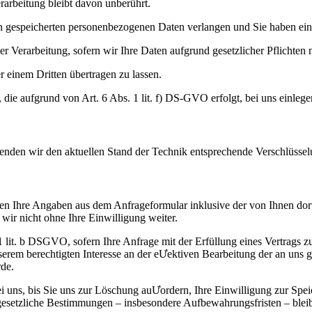
arbeitung bleibt davon unberührt.
 gespeicherten personenbezogenen Daten verlangen und Sie haben ein 
 Verarbeitung, sofern wir Ihre Daten aufgrund gesetzlicher Pflichten n
 einem Dritten übertragen zu lassen.
die aufgrund von Art. 6 Abs. 1 lit. f) DS-GVO erfolgt, bei uns einlege
wenden wir den aktuellen Stand der Technik entsprechende Verschlüssel
n Ihre Angaben aus dem Anfrageformular inklusive der von Ihnen dor
wir nicht ohne Ihre Einwilligung weiter.
. 1 lit. b DSGVO, sofern Ihre Anfrage mit der Erfüllung eines Vertra
unserem berechtigten Interesse an der eƯektiven Bearbeitung der an uns 
rde.
 uns, bis Sie uns zur Löschung auƯordern, Ihre Einwilligung zur Spei
gesetzliche Bestimmungen – insbesondere Aufbewahrungsfristen – blei