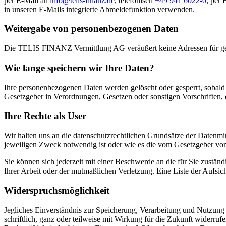
per E-Mail an
info@telis-finanz.de
, telefonisch
+49 941 6022-0
, per 
in unseren E-Mails integrierte Abmeldefunktion verwenden.
Weitergabe von personenbezogenen Daten
Die TELIS FINANZ Vermittlung AG veräußert keine Adressen für gew
Wie lange speichern wir Ihre Daten?
Ihre personenbezogenen Daten werden gelöscht oder gesperrt, sobald 
Gesetzgeber in Verordnungen, Gesetzen oder sonstigen Vorschriften, 
Ihre Rechte als User
Wir halten uns an die datenschutzrechtlichen Grundsätze der Datenmi
jeweiligen Zweck notwendig ist oder wie es die vom Gesetzgeber vor
Sie können sich jederzeit mit einer Beschwerde an die für Sie zustän
Ihrer Arbeit oder der mutmaßlichen Verletzung. Eine Liste der Aufsic
Widerspruchsmöglichkeit
Jegliches Einverständnis zur Speicherung, Verarbeitung und Nutzung I
schriftlich, ganz oder teilweise mit Wirkung für die Zukunft widerr