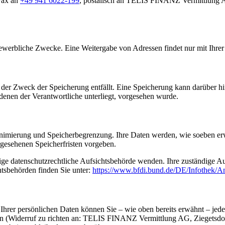
Fax an
+49 941 6022-199
, postalisch an TELIS FINANZ Vermittlung A
erbliche Zwecke. Eine Weitergabe von Adressen findet nur mit Ihrer 
der Zweck der Speicherung entfällt. Eine Speicherung kann darüber hi
denen der Verantwortliche unterliegt, vorgesehen wurde.
nimierung und Speicherbegrenzung. Ihre Daten werden, wie soeben erwäh
gesehenen Speicherfristen vorgeben.
dige datenschutzrechtliche Aufsichtsbehörde wenden. Ihre zuständige A
htsbehörden finden Sie unter:
https://www.bfdi.bund.de/DE/Infothek/An
hrer persönlichen Daten können Sie – wie oben bereits erwähnt – jeder
ufen (Widerruf zu richten an: TELIS FINANZ Vermittlung AG, Ziegetsdor