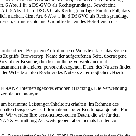
Art. 6 Abs. 1 lit. a DS-GVO als Rechtsgrundlage. Soweit eine
t Art. 6 Abs. 1 lit. c DSGVO als Rechtsgrundlage. Für den Fall, dass
lich machen, dient Art. 6 Abs. 1 lit. d DSGVO als Rechtsgrundlage.
teressen, Grundrechte und Grundfreiheiten des Betroffenen das
otokolliert. Bei jedem Aufruf unserer Website erfasst das System
 Zugriffs, Browsertyp, Name der aufgerufenen Seite, übertragene
nzahl der Besuche, durchschnittliche Verweildauer und
n zusammen mit anderen personenbezogenen Daten des Nutzers findet
g der Website an den Rechner des Nutzers zu ermöglichen. Hierfür
S FINANZ-Internetangebotes erhoben (Tracking). Die Verwendung
utzer bleiben anonym.
, um bestimmte Leistungen/Inhalte zu erhalten. Im Rahmen des
halten beispielsweise Informationen oder Beratungsangebote. Für
en. Wir werden Ihre personenbezogenen Daten, die wir für den
FINANZ Vermittlung AG weitergeben, aber niemals Dritten zur