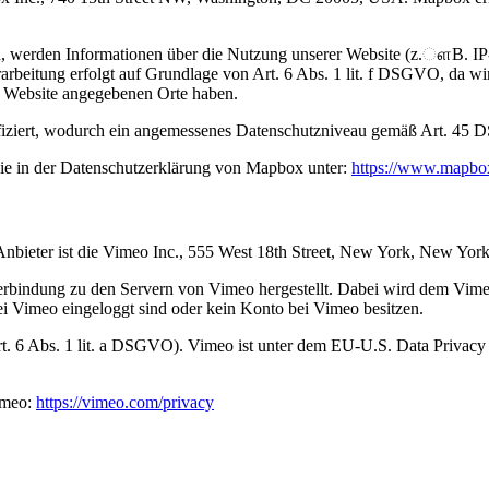
, werden Informationen über die Nutzung unserer Website (z.ௗB. IP-
beitung erfolgt auf Grundlage von Art. 6 Abs. 1 lit. f DSGVO, da wir 
r Website angegebenen Orte haben.
iziert, wodurch ein angemessenes Datenschutzniveau gemäß Art. 45 D
ie in der Datenschutzerklärung von Mapbox unter:
https://www.mapbox
Anbieter ist die Vimeo Inc., 555 West 18th Street, New York, New Yo
rbindung zu den Servern von Vimeo hergestellt. Dabei wird dem Vimeo
ei Vimeo eingeloggt sind oder kein Konto bei Vimeo besitzen.
t. 6 Abs. 1 lit. a DSGVO). Vimeo ist unter dem EU-U.S. Data Privacy
imeo:
https://vimeo.com/privacy