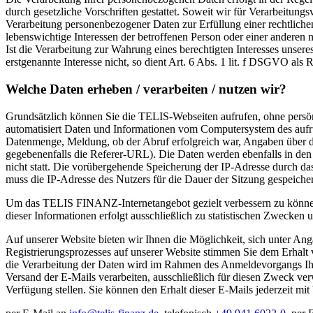
durch gesetzliche Vorschriften gestattet. Soweit wir für Verarbeitun
Verarbeitung personenbezogener Daten zur Erfüllung einer rechtlichen 
lebenswichtige Interessen der betroffenen Person oder einer anderen
Ist die Verarbeitung zur Wahrung eines berechtigten Interesses unser
erstgenannte Interesse nicht, so dient Art. 6 Abs. 1 lit. f DSGVO als 
Welche Daten erheben / verarbeiten / nutzen wir?
Grundsätzlich können Sie die TELIS-Webseiten aufrufen, ohne persön
automatisiert Daten und Informationen vom Computersystem des aufru
Datenmenge, Meldung, ob der Abruf erfolgreich war, Angaben über d
gegebenenfalls die Referer-URL). Die Daten werden ebenfalls in den
nicht statt. Die vorübergehende Speicherung der IP-Adresse durch da
muss die IP-Adresse des Nutzers für die Dauer der Sitzung gespeicher
Um das TELIS FINANZ-Internetangebot gezielt verbessern zu könne
dieser Informationen erfolgt ausschließlich zu statistischen Zwecken u
Auf unserer Website bieten wir Ihnen die Möglichkeit, sich unter A
Registrierungsprozesses auf unserer Website stimmen Sie dem Erhal
die Verarbeitung der Daten wird im Rahmen des Anmeldevorgangs Ihr
Versand der E-Mails verarbeiten, ausschließlich für diesen Zweck v
Verfügung stellen. Sie können den Erhalt dieser E-Mails jederzeit mit