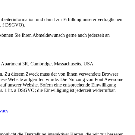
eiterinformation und damit zur Erfüllung unserer vertraglichen
lit. f DSGVO).
 können Sie Ihren Abmeldewunsch gerne auch jederzeit an
Road Apartment 3R, Cambridge, Massachusetts, USA.
eigen. Zu diesem Zweck muss der von Ihnen verwendete Browser
diese Website aufgerufen wurde. Die Nutzung von Font Awesome
s auf unserer Website. Sofern eine entsprechende Einwilligung
. 1 lit. a DSGVO; die Einwilligung ist jederzeit widerrufbar.
ivacy
icht die Darstellung interaktiver Karten, die wir zur besseren