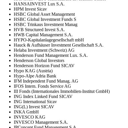
HANSAINVEST Lux S.A.
HPM Invest Sicav
HSBC Global Asset Management
HSBC Global Investment Funds S
HSBC Trinkaus Investment Manag
HVB Structured Invest S.A.
HWB Capital Management S.A.
HYPO-Kapitalanlagegesellschaft mbH
Hauck & Aufhäuser Investment Gesellschaft S.A.
Helaba Investment (Schweiz) AG
Henderson Fund Management Lux. S.A.
Henderson Global Investors
Henderson Horizon Fund SICAV
Hypo KAG (Austria)
Hypo-Alpe Adria Bank
IFM Independent Fund Manag. AG
IFOS Intern. Fonds Service AG
III Fonds (Internationales Immobilien-Institut GmbH)
ING Index Linked Fund SICAV
ING International Sicav
ING(L) Invest SICAV
INKA GmbH
INVESCO KAG
INVESCO Management S.A.
IPConcept Fund Management S.A.