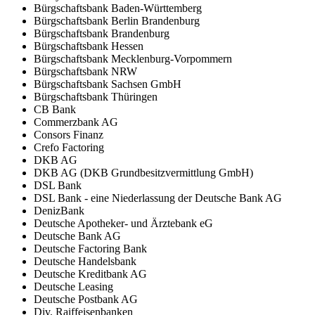
Bürgschaftsbank Baden-Württemberg
Bürgschaftsbank Berlin Brandenburg
Bürgschaftsbank Brandenburg
Bürgschaftsbank Hessen
Bürgschaftsbank Mecklenburg-Vorpommern
Bürgschaftsbank NRW
Bürgschaftsbank Sachsen GmbH
Bürgschaftsbank Thüringen
CB Bank
Commerzbank AG
Consors Finanz
Crefo Factoring
DKB AG
DKB AG (DKB Grundbesitzvermittlung GmbH)
DSL Bank
DSL Bank - eine Niederlassung der Deutsche Bank AG
DenizBank
Deutsche Apotheker- und Ärztebank eG
Deutsche Bank AG
Deutsche Factoring Bank
Deutsche Handelsbank
Deutsche Kreditbank AG
Deutsche Leasing
Deutsche Postbank AG
Div. Raiffeisenbanken