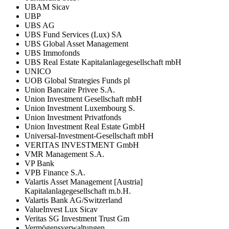
UBAM Sicav
UBP
UBS AG
UBS Fund Services (Lux) SA
UBS Global Asset Management
UBS Immofonds
UBS Real Estate Kapitalanlagegesellschaft mbH
UNICO
UOB Global Strategies Funds pl
Union Bancaire Privee S.A.
Union Investment Gesellschaft mbH
Union Investment Luxembourg S.
Union Investment Privatfonds
Union Investment Real Estate GmbH
Universal-Investment-Gesellschaft mbH
VERITAS INVESTMENT GmbH
VMR Management S.A.
VP Bank
VPB Finance S.A.
Valartis Asset Management [Austria]
Kapitalanlagegesellschaft m.b.H.
Valartis Bank AG/Switzerland
ValueInvest Lux Sicav
Veritas SG Investment Trust Gm
Vermögensverwaltungen