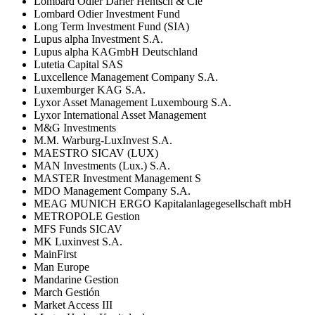
Lombard Odier Darier Hentsch & Cie
Lombard Odier Investment Fund
Long Term Investment Fund (SIA)
Lupus alpha Investment S.A.
Lupus alpha KAGmbH Deutschland
Lutetia Capital SAS
Luxcellence Management Company S.A.
Luxemburger KAG S.A.
Lyxor Asset Management Luxembourg S.A.
Lyxor International Asset Management
M&G Investments
M.M. Warburg-LuxInvest S.A.
MAESTRO SICAV (LUX)
MAN Investments (Lux.) S.A.
MASTER Investment Management S
MDO Management Company S.A.
MEAG MUNICH ERGO Kapitalanlagegesellschaft mbH
METROPOLE Gestion
MFS Funds SICAV
MK Luxinvest S.A.
MainFirst
Man Europe
Mandarine Gestion
March Gestión
Market Access III