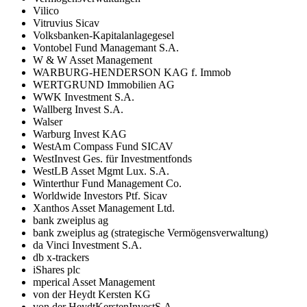
Vilico
Vitruvius Sicav
Volksbanken-Kapitalanlagegesel
Vontobel Fund Managemant S.A.
W & W Asset Management
WARBURG-HENDERSON KAG f. Immob
WERTGRUND Immobilien AG
WWK Investment S.A.
Wallberg Invest S.A.
Walser
Warburg Invest KAG
WestAm Compass Fund SICAV
WestInvest Ges. für Investmentfonds
WestLB Asset Mgmt Lux. S.A.
Winterthur Fund Management Co.
Worldwide Investors Ptf. Sicav
Xanthos Asset Management Ltd.
bank zweiplus ag
bank zweiplus ag (strategische Vermögensverwaltung)
da Vinci Investment S.A.
db x-trackers
iShares plc
mperical Asset Management
von der Heydt Kersten KG
von der HeydtKerstenInvestS.A.