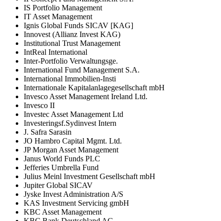
IS Portfolio Management
IT Asset Management
Ignis Global Funds SICAV [KAG]
Innovest (Allianz Invest KAG)
Institutional Trust Management
IntReal International
Inter-Portfolio Verwaltungsge.
International Fund Management S.A.
International Immobilien-Insti
Internationale Kapitalanlagegesellschaft mbH
Invesco Asset Management Ireland Ltd.
Invesco II
Investec Asset Management Ltd
Investeringsf.Sydinvest Intern
J. Safra Sarasin
JO Hambro Capital Mgmt. Ltd.
JP Morgan Asset Management
Janus World Funds PLC
Jefferies Umbrella Fund
Julius Meinl Investment Gesellschaft mbH
Jupiter Global SICAV
Jyske Invest Administration A/S
KAS Investment Servicing gmbH
KBC Asset Management
KBC Bank Deutschland AG