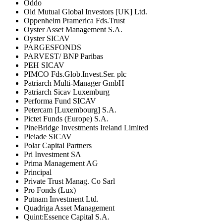
Oddo
Old Mutual Global Investors [UK] Ltd.
Oppenheim Pramerica Fds.Trust
Oyster Asset Management S.A.
Oyster SICAV
PARGESFONDS
PARVEST/ BNP Paribas
PEH SICAV
PIMCO Fds.Glob.Invest.Ser. plc
Patriarch Multi-Manager GmbH
Patriarch Sicav Luxemburg
Performa Fund SICAV
Petercam [Luxembourg] S.A.
Pictet Funds (Europe) S.A.
PineBridge Investments Ireland Limited
Pleiade SICAV
Polar Capital Partners
Pri Investment SA
Prima Management AG
Principal
Private Trust Manag. Co Sarl
Pro Fonds (Lux)
Putnam Investment Ltd.
Quadriga Asset Management
Quint:Essence Capital S.A.