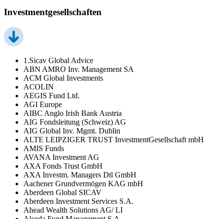
Investmentgesellschaften
1.Sicav Global Advice
ABN AMRO Inv. Management SA
ACM Global Investments
ACOLIN
AEGIS Fund Ltd.
AGI Europe
AIBC Anglo Irish Bank Austria
AIG Fondsleitung (Schweiz) AG
AIG Global Inv. Mgmt. Dublin
ALTE LEIPZIGER TRUST InvestmentGesellschaft mbH
AMIS Funds
AVANA Investment AG
AXA Fonds Trust GmbH
AXA Investm. Managers Dtl GmbH
Aachener Grundvermögen KAG mbH
Aberdeen Global SICAV
Aberdeen Investment Services S.A.
Ahead Wealth Solutions AG/ LI
Alceda Fund Management S.A.