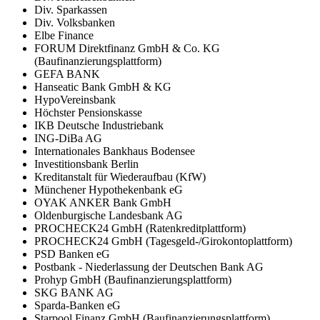
Div. Sparkassen
Div. Volksbanken
Elbe Finance
FORUM Direktfinanz GmbH & Co. KG
(Baufinanzierungsplattform)
GEFA BANK
Hanseatic Bank GmbH & KG
HypoVereinsbank
Höchster Pensionskasse
IKB Deutsche Industriebank
ING-DiBa AG
Internationales Bankhaus Bodensee
Investitionsbank Berlin
Kreditanstalt für Wiederaufbau (KfW)
Münchener Hypothekenbank eG
OYAK ANKER Bank GmbH
Oldenburgische Landesbank AG
PROCHECK24 GmbH (Ratenkreditplattform)
PROCHECK24 GmbH (Tagesgeld-/Girokontoplattform)
PSD Banken eG
Postbank - Niederlassung der Deutschen Bank AG
Prohyp GmbH (Baufinanzierungsplattform)
SKG BANK AG
Sparda-Banken eG
Starpool Finanz GmbH (Baufinanzierungsplattform)