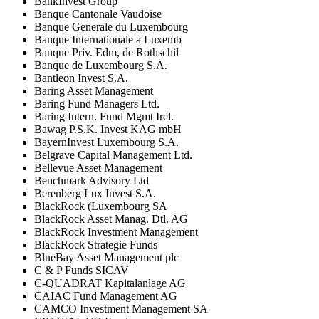
BankInvest Group
Banque Cantonale Vaudoise
Banque Generale du Luxembourg
Banque Internationale a Luxemb
Banque Priv. Edm, de Rothschil
Banque de Luxembourg S.A.
Bantleon Invest S.A.
Baring Asset Management
Baring Fund Managers Ltd.
Baring Intern. Fund Mgmt Irel.
Bawag P.S.K. Invest KAG mbH
BayernInvest Luxembourg S.A.
Belgrave Capital Management Ltd.
Bellevue Asset Management
Benchmark Advisory Ltd
Berenberg Lux Invest S.A.
BlackRock (Luxembourg SA
BlackRock Asset Manag. Dtl. AG
BlackRock Investment Management
BlackRock Strategie Funds
BlueBay Asset Management plc
C & P Funds SICAV
C-QUADRAT Kapitalanlage AG
CAIAC Fund Management AG
CAMCO Investment Management SA