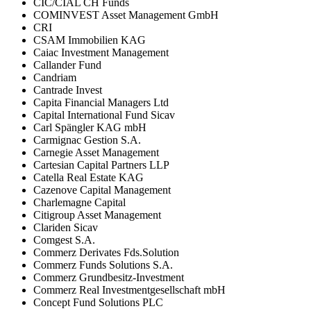
CIC/CIAL CH Funds
COMINVEST Asset Management GmbH
CRI
CSAM Immobilien KAG
Caiac Investment Management
Callander Fund
Candriam
Cantrade Invest
Capita Financial Managers Ltd
Capital International Fund Sicav
Carl Spängler KAG mbH
Carmignac Gestion S.A.
Carnegie Asset Management
Cartesian Capital Partners LLP
Catella Real Estate KAG
Cazenove Capital Management
Charlemagne Capital
Citigroup Asset Management
Clariden Sicav
Comgest S.A.
Commerz Derivates Fds.Solution
Commerz Funds Solutions S.A.
Commerz Grundbesitz-Investment
Commerz Real Investmentgesellschaft mbH
Concept Fund Solutions PLC