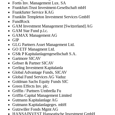
Fortis Inv. Management Lux. SA
Frankfurt-Trust Investment-Gesellschaft mbH
Frankfurter Service KAG
Franklin Templeton Investment Services GmbH
FundRock
GAM Investment Management [Switzerland] AG
GAM Star Fund p.l.c.
GAMAX Management AG
GIP
GLG Partners Asset Management Ltd.
GO ETF Managment Ltd.
GS& P Kapitalanlagengesellschaft S.A.
Gartmore SICAV
Gebser & Partner SICAV
Gerling Investment Kapitalanla
Global Advantage Funds, SICAV
Global Fund Services AG Vaduz
Goldman Sachs Equity Funds SIC
Green Effects Inv. plc.
Griffin / Partners Umbrella Fu
Griffin Capital Management Limited
Gutmann Kapitalanlage AG
Gutmann Kapitalanlageges. mbH
Gutzwiller Fonds Mgmt AG
HANSAINVEST Hanseatische Investment GmbH