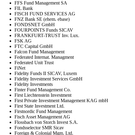
FFS Fund Management SA
FIL Bank
FISCH FUND SERVICES AG
FNZ Bank SE (ehem. ebase)
FONDSNET GmbH
FOURPOINTS Funds SICAV
FRANKFURT-TRUST Inv. Lux.
FSK AG
FTC Capital GmbH
Falcon Fund Management
Federated Internat. Managment
Federated Unit Trust
FiNet
Fidelity Funds II SICAV, Luxem
Fidelity Investment Services GmbH
Fidelity Investments
Finter Fund Management Co.
First Liechtenstein Investment
First Private Investment Management KAG mbH
First State Investment Ltd.
Firstnordic Fund Management
Fisch Asset Management AG
Flossbach von Storch Invest S.A.
Fondsselector SMR Sicav
Foreign & Colonial Mgm. Ltd.