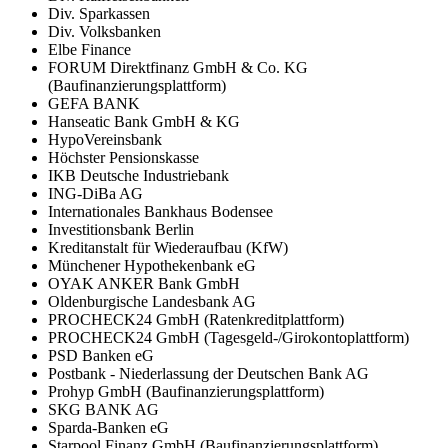
Div. Sparkassen
Div. Volksbanken
Elbe Finance
FORUM Direktfinanz GmbH & Co. KG
(Baufinanzierungsplattform)
GEFA BANK
Hanseatic Bank GmbH & KG
HypoVereinsbank
Höchster Pensionskasse
IKB Deutsche Industriebank
ING-DiBa AG
Internationales Bankhaus Bodensee
Investitionsbank Berlin
Kreditanstalt für Wiederaufbau (KfW)
Münchener Hypothekenbank eG
OYAK ANKER Bank GmbH
Oldenburgische Landesbank AG
PROCHECK24 GmbH (Ratenkreditplattform)
PROCHECK24 GmbH (Tagesgeld-/Girokontoplattform)
PSD Banken eG
Postbank - Niederlassung der Deutschen Bank AG
Prohyp GmbH (Baufinanzierungsplattform)
SKG BANK AG
Sparda-Banken eG
Starpool Finanz GmbH (Baufinanzierungsplattform)