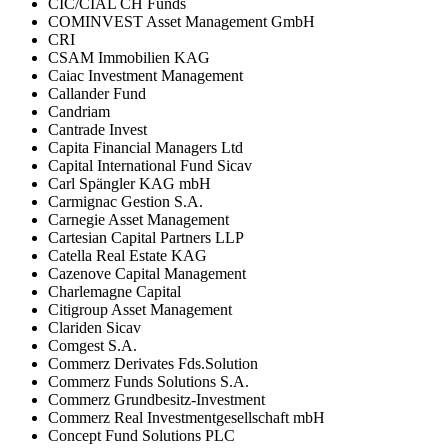
CIC/CIAL CH Funds
COMINVEST Asset Management GmbH
CRI
CSAM Immobilien KAG
Caiac Investment Management
Callander Fund
Candriam
Cantrade Invest
Capita Financial Managers Ltd
Capital International Fund Sicav
Carl Spängler KAG mbH
Carmignac Gestion S.A.
Carnegie Asset Management
Cartesian Capital Partners LLP
Catella Real Estate KAG
Cazenove Capital Management
Charlemagne Capital
Citigroup Asset Management
Clariden Sicav
Comgest S.A.
Commerz Derivates Fds.Solution
Commerz Funds Solutions S.A.
Commerz Grundbesitz-Investment
Commerz Real Investmentgesellschaft mbH
Concept Fund Solutions PLC