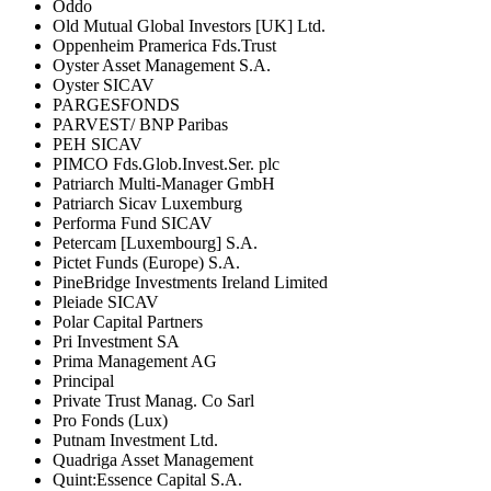
Oddo
Old Mutual Global Investors [UK] Ltd.
Oppenheim Pramerica Fds.Trust
Oyster Asset Management S.A.
Oyster SICAV
PARGESFONDS
PARVEST/ BNP Paribas
PEH SICAV
PIMCO Fds.Glob.Invest.Ser. plc
Patriarch Multi-Manager GmbH
Patriarch Sicav Luxemburg
Performa Fund SICAV
Petercam [Luxembourg] S.A.
Pictet Funds (Europe) S.A.
PineBridge Investments Ireland Limited
Pleiade SICAV
Polar Capital Partners
Pri Investment SA
Prima Management AG
Principal
Private Trust Manag. Co Sarl
Pro Fonds (Lux)
Putnam Investment Ltd.
Quadriga Asset Management
Quint:Essence Capital S.A.