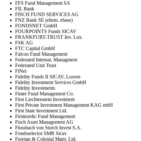
FFS Fund Management SA
FIL Bank
FISCH FUND SERVICES AG
FNZ Bank SE (ehem. ebase)
FONDSNET GmbH
FOURPOINTS Funds SICAV
FRANKFURT-TRUST Inv. Lux.
FSK AG
FTC Capital GmbH
Falcon Fund Management
Federated Internat. Managment
Federated Unit Trust
FiNet
Fidelity Funds II SICAV, Luxem
Fidelity Investment Services GmbH
Fidelity Investments
Finter Fund Management Co.
First Liechtenstein Investment
First Private Investment Management KAG mbH
First State Investment Ltd.
Firstnordic Fund Management
Fisch Asset Management AG
Flossbach von Storch Invest S.A.
Fondsselector SMR Sicav
Foreign & Colonial Mgm. Ltd.