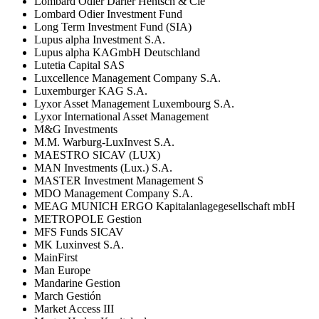
Lombard Odier Darier Hentsch & Cie
Lombard Odier Investment Fund
Long Term Investment Fund (SIA)
Lupus alpha Investment S.A.
Lupus alpha KAGmbH Deutschland
Lutetia Capital SAS
Luxcellence Management Company S.A.
Luxemburger KAG S.A.
Lyxor Asset Management Luxembourg S.A.
Lyxor International Asset Management
M&G Investments
M.M. Warburg-LuxInvest S.A.
MAESTRO SICAV (LUX)
MAN Investments (Lux.) S.A.
MASTER Investment Management S
MDO Management Company S.A.
MEAG MUNICH ERGO Kapitalanlagegesellschaft mbH
METROPOLE Gestion
MFS Funds SICAV
MK Luxinvest S.A.
MainFirst
Man Europe
Mandarine Gestion
March Gestión
Market Access III