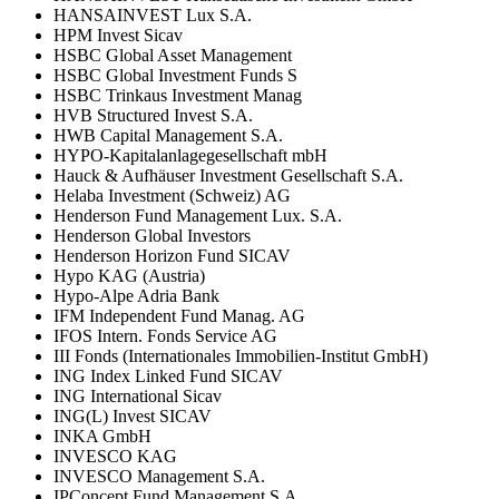
HANSAINVEST Lux S.A.
HPM Invest Sicav
HSBC Global Asset Management
HSBC Global Investment Funds S
HSBC Trinkaus Investment Manag
HVB Structured Invest S.A.
HWB Capital Management S.A.
HYPO-Kapitalanlagegesellschaft mbH
Hauck & Aufhäuser Investment Gesellschaft S.A.
Helaba Investment (Schweiz) AG
Henderson Fund Management Lux. S.A.
Henderson Global Investors
Henderson Horizon Fund SICAV
Hypo KAG (Austria)
Hypo-Alpe Adria Bank
IFM Independent Fund Manag. AG
IFOS Intern. Fonds Service AG
III Fonds (Internationales Immobilien-Institut GmbH)
ING Index Linked Fund SICAV
ING International Sicav
ING(L) Invest SICAV
INKA GmbH
INVESCO KAG
INVESCO Management S.A.
IPConcept Fund Management S.A.