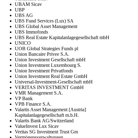
UBAM Sicav
UBP
UBS AG
UBS Fund Services (Lux) SA
UBS Global Asset Management
UBS Immofonds
UBS Real Estate Kapitalanlagegesellschaft mbH
UNICO
UOB Global Strategies Funds pl
Union Bancaire Privee S.A.
Union Investment Gesellschaft mbH
Union Investment Luxembourg S.
Union Investment Privatfonds
Union Investment Real Estate GmbH
Universal-Investment-Gesellschaft mbH
VERITAS INVESTMENT GmbH
VMR Management S.A.
VP Bank
VPB Finance S.A.
Valartis Asset Management [Austria]
Kapitalanlagegesellschaft m.b.H.
Valartis Bank AG/Switzerland
ValueInvest Lux Sicav
Veritas SG Investment Trust Gm
Vermögensverwaltungen