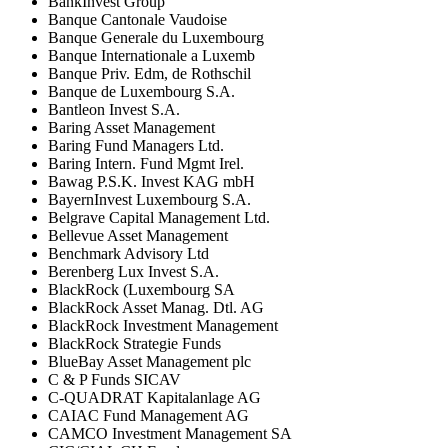
BankInvest Group
Banque Cantonale Vaudoise
Banque Generale du Luxembourg
Banque Internationale a Luxemb
Banque Priv. Edm, de Rothschil
Banque de Luxembourg S.A.
Bantleon Invest S.A.
Baring Asset Management
Baring Fund Managers Ltd.
Baring Intern. Fund Mgmt Irel.
Bawag P.S.K. Invest KAG mbH
BayernInvest Luxembourg S.A.
Belgrave Capital Management Ltd.
Bellevue Asset Management
Benchmark Advisory Ltd
Berenberg Lux Invest S.A.
BlackRock (Luxembourg SA
BlackRock Asset Manag. Dtl. AG
BlackRock Investment Management
BlackRock Strategie Funds
BlueBay Asset Management plc
C & P Funds SICAV
C-QUADRAT Kapitalanlage AG
CAIAC Fund Management AG
CAMCO Investment Management SA