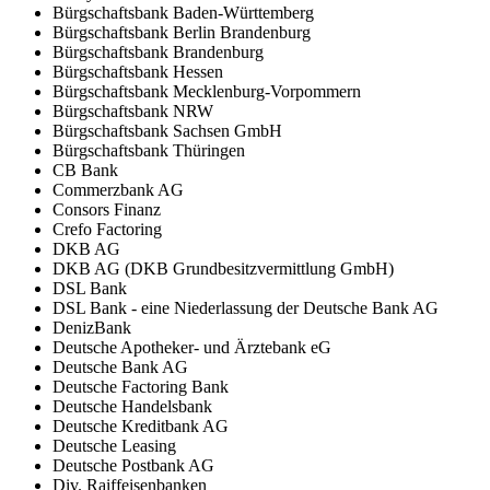
Bürgschaftsbank Baden-Württemberg
Bürgschaftsbank Berlin Brandenburg
Bürgschaftsbank Brandenburg
Bürgschaftsbank Hessen
Bürgschaftsbank Mecklenburg-Vorpommern
Bürgschaftsbank NRW
Bürgschaftsbank Sachsen GmbH
Bürgschaftsbank Thüringen
CB Bank
Commerzbank AG
Consors Finanz
Crefo Factoring
DKB AG
DKB AG (DKB Grundbesitzvermittlung GmbH)
DSL Bank
DSL Bank - eine Niederlassung der Deutsche Bank AG
DenizBank
Deutsche Apotheker- und Ärztebank eG
Deutsche Bank AG
Deutsche Factoring Bank
Deutsche Handelsbank
Deutsche Kreditbank AG
Deutsche Leasing
Deutsche Postbank AG
Div. Raiffeisenbanken