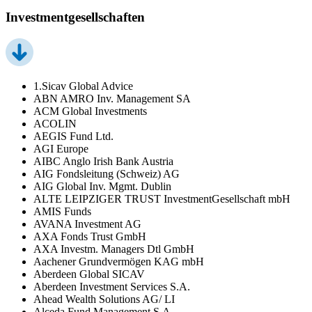
Investmentgesellschaften
1.Sicav Global Advice
ABN AMRO Inv. Management SA
ACM Global Investments
ACOLIN
AEGIS Fund Ltd.
AGI Europe
AIBC Anglo Irish Bank Austria
AIG Fondsleitung (Schweiz) AG
AIG Global Inv. Mgmt. Dublin
ALTE LEIPZIGER TRUST InvestmentGesellschaft mbH
AMIS Funds
AVANA Investment AG
AXA Fonds Trust GmbH
AXA Investm. Managers Dtl GmbH
Aachener Grundvermögen KAG mbH
Aberdeen Global SICAV
Aberdeen Investment Services S.A.
Ahead Wealth Solutions AG/ LI
Alceda Fund Management S.A.