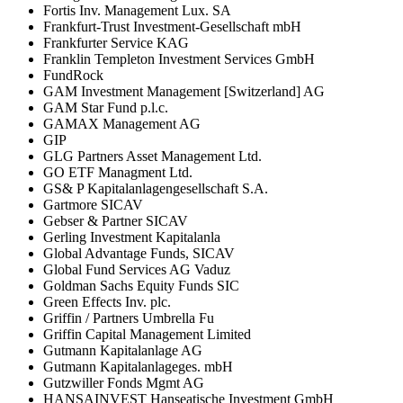
Fortis Inv. Management Lux. SA
Frankfurt-Trust Investment-Gesellschaft mbH
Frankfurter Service KAG
Franklin Templeton Investment Services GmbH
FundRock
GAM Investment Management [Switzerland] AG
GAM Star Fund p.l.c.
GAMAX Management AG
GIP
GLG Partners Asset Management Ltd.
GO ETF Managment Ltd.
GS& P Kapitalanlagengesellschaft S.A.
Gartmore SICAV
Gebser & Partner SICAV
Gerling Investment Kapitalanla
Global Advantage Funds, SICAV
Global Fund Services AG Vaduz
Goldman Sachs Equity Funds SIC
Green Effects Inv. plc.
Griffin / Partners Umbrella Fu
Griffin Capital Management Limited
Gutmann Kapitalanlage AG
Gutmann Kapitalanlageges. mbH
Gutzwiller Fonds Mgmt AG
HANSAINVEST Hanseatische Investment GmbH