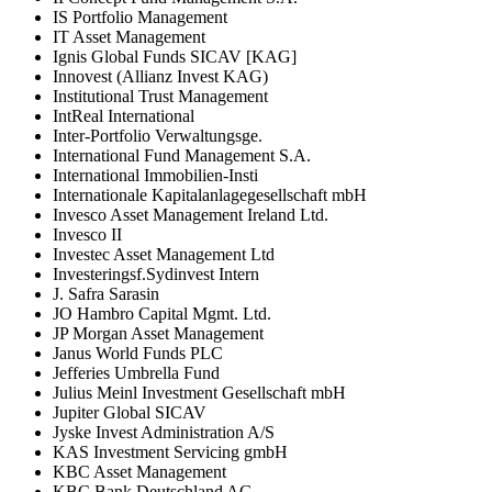
IS Portfolio Management
IT Asset Management
Ignis Global Funds SICAV [KAG]
Innovest (Allianz Invest KAG)
Institutional Trust Management
IntReal International
Inter-Portfolio Verwaltungsge.
International Fund Management S.A.
International Immobilien-Insti
Internationale Kapitalanlagegesellschaft mbH
Invesco Asset Management Ireland Ltd.
Invesco II
Investec Asset Management Ltd
Investeringsf.Sydinvest Intern
J. Safra Sarasin
JO Hambro Capital Mgmt. Ltd.
JP Morgan Asset Management
Janus World Funds PLC
Jefferies Umbrella Fund
Julius Meinl Investment Gesellschaft mbH
Jupiter Global SICAV
Jyske Invest Administration A/S
KAS Investment Servicing gmbH
KBC Asset Management
KBC Bank Deutschland AG