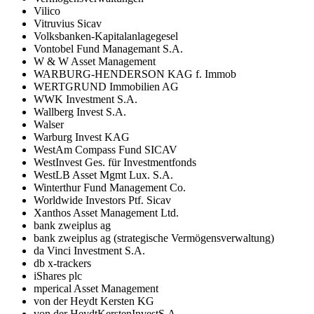
Vilico
Vitruvius Sicav
Volksbanken-Kapitalanlagegesel
Vontobel Fund Managemant S.A.
W & W Asset Management
WARBURG-HENDERSON KAG f. Immob
WERTGRUND Immobilien AG
WWK Investment S.A.
Wallberg Invest S.A.
Walser
Warburg Invest KAG
WestAm Compass Fund SICAV
WestInvest Ges. für Investmentfonds
WestLB Asset Mgmt Lux. S.A.
Winterthur Fund Management Co.
Worldwide Investors Ptf. Sicav
Xanthos Asset Management Ltd.
bank zweiplus ag
bank zweiplus ag (strategische Vermögensverwaltung)
da Vinci Investment S.A.
db x-trackers
iShares plc
mperical Asset Management
von der Heydt Kersten KG
von der HeydtKerstenInvestS.A.