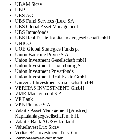
UBAM Sicav
UBP
UBS AG
UBS Fund Services (Lux) SA
UBS Global Asset Management
UBS Immofonds
UBS Real Estate Kapitalanlagegesellschaft mbH
UNICO
UOB Global Strategies Funds pl
Union Bancaire Privee S.A.
Union Investment Gesellschaft mbH
Union Investment Luxembourg S.
Union Investment Privatfonds
Union Investment Real Estate GmbH
Universal-Investment-Gesellschaft mbH
VERITAS INVESTMENT GmbH
VMR Management S.A.
VP Bank
VPB Finance S.A.
Valartis Asset Management [Austria]
Kapitalanlagegesellschaft m.b.H.
Valartis Bank AG/Switzerland
ValueInvest Lux Sicav
Veritas SG Investment Trust Gm
Vermögensverwaltungen