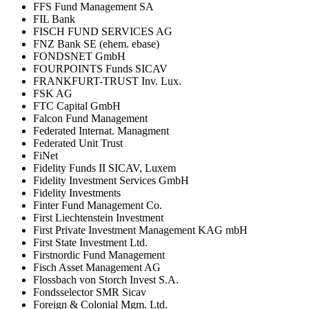
FFS Fund Management SA
FIL Bank
FISCH FUND SERVICES AG
FNZ Bank SE (ehem. ebase)
FONDSNET GmbH
FOURPOINTS Funds SICAV
FRANKFURT-TRUST Inv. Lux.
FSK AG
FTC Capital GmbH
Falcon Fund Management
Federated Internat. Managment
Federated Unit Trust
FiNet
Fidelity Funds II SICAV, Luxem
Fidelity Investment Services GmbH
Fidelity Investments
Finter Fund Management Co.
First Liechtenstein Investment
First Private Investment Management KAG mbH
First State Investment Ltd.
Firstnordic Fund Management
Fisch Asset Management AG
Flossbach von Storch Invest S.A.
Fondsselector SMR Sicav
Foreign & Colonial Mgm. Ltd.