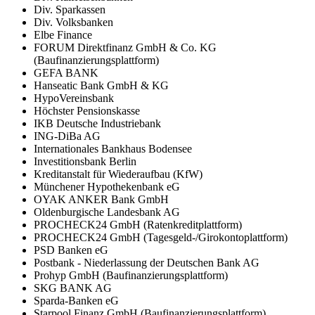
Div. Sparkassen
Div. Volksbanken
Elbe Finance
FORUM Direktfinanz GmbH & Co. KG
(Baufinanzierungsplattform)
GEFA BANK
Hanseatic Bank GmbH & KG
HypoVereinsbank
Höchster Pensionskasse
IKB Deutsche Industriebank
ING-DiBa AG
Internationales Bankhaus Bodensee
Investitionsbank Berlin
Kreditanstalt für Wiederaufbau (KfW)
Münchener Hypothekenbank eG
OYAK ANKER Bank GmbH
Oldenburgische Landesbank AG
PROCHECK24 GmbH (Ratenkreditplattform)
PROCHECK24 GmbH (Tagesgeld-/Girokontoplattform)
PSD Banken eG
Postbank - Niederlassung der Deutschen Bank AG
Prohyp GmbH (Baufinanzierungsplattform)
SKG BANK AG
Sparda-Banken eG
Starpool Finanz GmbH (Baufinanzierungsplattform)