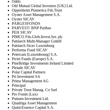
Oddo
Old Mutual Global Investors [UK] Ltd.
Oppenheim Pramerica Fds.Trust
Oyster Asset Management S.A.
Oyster SICAV
PARGESFONDS
PARVEST/ BNP Paribas
PEH SICAV
PIMCO Fds.Glob.Invest.Ser. plc
Patriarch Multi-Manager GmbH
Patriarch Sicav Luxemburg
Performa Fund SICAV
Petercam [Luxembourg] S.A.
Pictet Funds (Europe) S.A.
PineBridge Investments Ireland Limited
Pleiade SICAV
Polar Capital Partners
Pri Investment SA
Prima Management AG
Principal
Private Trust Manag. Co Sarl
Pro Fonds (Lux)
Putnam Investment Ltd.
Quadriga Asset Management
Quint:Essence Capital S.A.