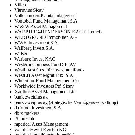
Vilico
Vitruvius Sicav
Volksbanken-Kapitalanlagegesel
Vontobel Fund Managemant S.A.
W & W Asset Management
WARBURG-HENDERSON KAG f. Immob
WERTGRUND Immobilien AG
WWK Investment S.A.
Wallberg Invest S.A.
Walser
Warburg Invest KAG
WestAm Compass Fund SICAV
WestInvest Ges. für Investmentfonds
WestLB Asset Mgmt Lux. S.A.
Winterthur Fund Management Co.
Worldwide Investors Ptf. Sicav
Xanthos Asset Management Ltd.
bank zweiplus ag
bank zweiplus ag (strategische Vermögensverwaltung)
da Vinci Investment S.A.
db x-trackers
iShares plc
mperical Asset Management
von der Heydt Kersten KG
von der HeydtKerstenInvestS.A.