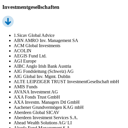
Investmentgesellschaften
1.Sicav Global Advice
ABN AMRO Inv. Management SA
ACM Global Investments
ACOLIN
AEGIS Fund Ltd.
AGI Europe
AIBC Anglo Irish Bank Austria
AIG Fondsleitung (Schweiz) AG
AIG Global Inv. Mgmt. Dublin
ALTE LEIPZIGER TRUST InvestmentGesellschaft mbH
AMIS Funds
AVANA Investment AG
AXA Fonds Trust GmbH
AXA Investm. Managers Dtl GmbH
Aachener Grundvermögen KAG mbH
Aberdeen Global SICAV
Aberdeen Investment Services S.A.
Ahead Wealth Solutions AG/ LI
Alceda Fund Management S.A.