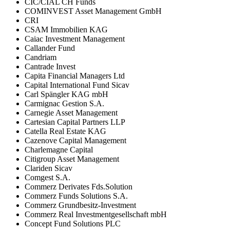
CIC/CIAL CH Funds
COMINVEST Asset Management GmbH
CRI
CSAM Immobilien KAG
Caiac Investment Management
Callander Fund
Candriam
Cantrade Invest
Capita Financial Managers Ltd
Capital International Fund Sicav
Carl Spängler KAG mbH
Carmignac Gestion S.A.
Carnegie Asset Management
Cartesian Capital Partners LLP
Catella Real Estate KAG
Cazenove Capital Management
Charlemagne Capital
Citigroup Asset Management
Clariden Sicav
Comgest S.A.
Commerz Derivates Fds.Solution
Commerz Funds Solutions S.A.
Commerz Grundbesitz-Investment
Commerz Real Investmentgesellschaft mbH
Concept Fund Solutions PLC