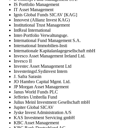
IS Portfolio Management
IT Asset Management
Ignis Global Funds SICAV [KAG]
Innovest (Allianz Invest KAG)
Institutional Trust Management
IntReal International
Inter-Portfolio Verwaltungsge.
International Fund Management S.A.
International Immobilien-Insti
Internationale Kapitalanlagegesellschaft mbH
Invesco Asset Management Ireland Ltd.
Invesco II
Investec Asset Management Ltd
Investeringsf.Sydinvest Intern
J. Safra Sarasin
JO Hambro Capital Mgmt. Ltd.
JP Morgan Asset Management
Janus World Funds PLC
Jefferies Umbrella Fund
Julius Meinl Investment Gesellschaft mbH
Jupiter Global SICAV
Jyske Invest Administration A/S
KAS Investment Servicing gmbH
KBC Asset Management
KBC Bank Deutschland AG