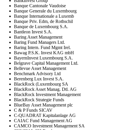
BankInvest Group
Banque Cantonale Vaudoise
Banque Generale du Luxembourg
Banque Internationale a Luxemb
Banque Priv. Edm, de Rothschil
Banque de Luxembourg S.A.
Bantleon Invest S.A.
Baring Asset Management
Baring Fund Managers Ltd.
Baring Intern. Fund Mgmt Irel.
Bawag P.S.K. Invest KAG mbH
BayernInvest Luxembourg S.A.
Belgrave Capital Management Ltd.
Bellevue Asset Management
Benchmark Advisory Ltd
Berenberg Lux Invest S.A.
BlackRock (Luxembourg SA
BlackRock Asset Manag. Dtl. AG
BlackRock Investment Management
BlackRock Strategie Funds
BlueBay Asset Management plc
C & P Funds SICAV
C-QUADRAT Kapitalanlage AG
CAIAC Fund Management AG
CAMCO Investment Management SA