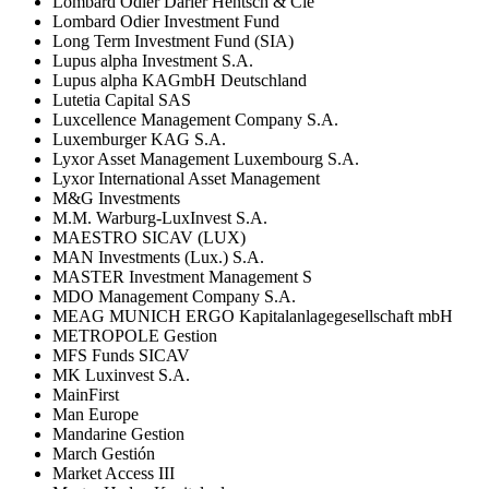
Lombard Odier Darier Hentsch & Cie
Lombard Odier Investment Fund
Long Term Investment Fund (SIA)
Lupus alpha Investment S.A.
Lupus alpha KAGmbH Deutschland
Lutetia Capital SAS
Luxcellence Management Company S.A.
Luxemburger KAG S.A.
Lyxor Asset Management Luxembourg S.A.
Lyxor International Asset Management
M&G Investments
M.M. Warburg-LuxInvest S.A.
MAESTRO SICAV (LUX)
MAN Investments (Lux.) S.A.
MASTER Investment Management S
MDO Management Company S.A.
MEAG MUNICH ERGO Kapitalanlagegesellschaft mbH
METROPOLE Gestion
MFS Funds SICAV
MK Luxinvest S.A.
MainFirst
Man Europe
Mandarine Gestion
March Gestión
Market Access III