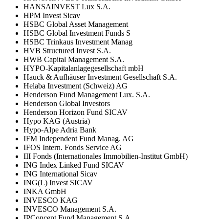
HANSAINVEST Lux S.A.
HPM Invest Sicav
HSBC Global Asset Management
HSBC Global Investment Funds S
HSBC Trinkaus Investment Manag
HVB Structured Invest S.A.
HWB Capital Management S.A.
HYPO-Kapitalanlagegesellschaft mbH
Hauck & Aufhäuser Investment Gesellschaft S.A.
Helaba Investment (Schweiz) AG
Henderson Fund Management Lux. S.A.
Henderson Global Investors
Henderson Horizon Fund SICAV
Hypo KAG (Austria)
Hypo-Alpe Adria Bank
IFM Independent Fund Manag. AG
IFOS Intern. Fonds Service AG
III Fonds (Internationales Immobilien-Institut GmbH)
ING Index Linked Fund SICAV
ING International Sicav
ING(L) Invest SICAV
INKA GmbH
INVESCO KAG
INVESCO Management S.A.
IPConcept Fund Management S.A.