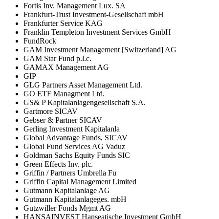
Fortis Inv. Management Lux. SA
Frankfurt-Trust Investment-Gesellschaft mbH
Frankfurter Service KAG
Franklin Templeton Investment Services GmbH
FundRock
GAM Investment Management [Switzerland] AG
GAM Star Fund p.l.c.
GAMAX Management AG
GIP
GLG Partners Asset Management Ltd.
GO ETF Managment Ltd.
GS& P Kapitalanlagengesellschaft S.A.
Gartmore SICAV
Gebser & Partner SICAV
Gerling Investment Kapitalanla
Global Advantage Funds, SICAV
Global Fund Services AG Vaduz
Goldman Sachs Equity Funds SIC
Green Effects Inv. plc.
Griffin / Partners Umbrella Fu
Griffin Capital Management Limited
Gutmann Kapitalanlage AG
Gutmann Kapitalanlageges. mbH
Gutzwiller Fonds Mgmt AG
HANSAINVEST Hanseatische Investment GmbH