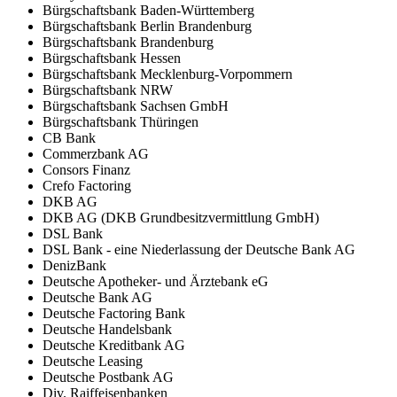
Bürgschaftsbank Baden-Württemberg
Bürgschaftsbank Berlin Brandenburg
Bürgschaftsbank Brandenburg
Bürgschaftsbank Hessen
Bürgschaftsbank Mecklenburg-Vorpommern
Bürgschaftsbank NRW
Bürgschaftsbank Sachsen GmbH
Bürgschaftsbank Thüringen
CB Bank
Commerzbank AG
Consors Finanz
Crefo Factoring
DKB AG
DKB AG (DKB Grundbesitzvermittlung GmbH)
DSL Bank
DSL Bank - eine Niederlassung der Deutsche Bank AG
DenizBank
Deutsche Apotheker- und Ärztebank eG
Deutsche Bank AG
Deutsche Factoring Bank
Deutsche Handelsbank
Deutsche Kreditbank AG
Deutsche Leasing
Deutsche Postbank AG
Div. Raiffeisenbanken