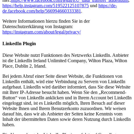
hier:
https://www.facebook.com/legal/EU_data_transfer_addendum
,
https://help.instagram.com/519522125107875
und
https://de-
de.facebook.com/help/566994660333381
.
Weitere Informationen hierzu finden Sie in der
Datenschutzerklärung von Instagram:
https://instagram.com/about/legal/privacy/
LinkedIn Plugin
Diese Website nutzt Funktionen des Netzwerks LinkedIn. Anbieter
ist die LinkedIn Ireland Unlimited Company, Wilton Plaza, Wilton
Place, Dublin 2, Irland.
Bei jedem Abruf einer Seite dieser Website, die Funktionen von
LinkedIn enthält, wird eine Verbindung zu Servern von LinkedIn
aufgebaut. LinkedIn wird darüber informiert, dass Sie diese Website
mit Ihrer IP-Adresse besucht haben. Wenn Sie den „Recommend-
Button“ von LinkedIn anklicken und in Ihrem Account bei LinkedIn
eingeloggt sind, ist es LinkedIn möglich, Ihren Besuch auf dieser
Website Ihnen und Ihrem Benutzerkonto zuzuordnen. Wir weisen
darauf hin, dass wir als Anbieter der Seiten keine Kenntnis vom
Inhalt der übermittelten Daten sowie deren Nutzung durch LinkedIn
haben.