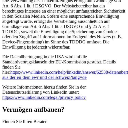
Die Verwendung des LinkedIn-Plugins erfolgt auf Grundlage von
Art. 6 Abs. 1 lit. f DSGVO. Der Websitebetreiber hat ein
berechtigtes Interesse an einer möglichst umfangreichen Sichtbarkeit
in den Sozialen Medien. Sofern eine entsprechende Einwilligung
abgefragt wurde, erfolgt die Verarbeitung ausschließlich auf
Grundlage von Art. 6 Abs. 1 lit. a DSGVO und § 25 Abs. 1
TDDDG, soweit die Einwilligung die Speicherung von Cookies
oder den Zugriff auf Informationen im Endgerät des Nutzers (z. B.
Device-Fingerprinting) im Sinne des TDDDG umfasst. Die
Einwilligung ist jederzeit widerrufbar.
Die Datenübertragung in die USA wird auf die
Standardvertragsklauseln der EU-Kommission gestützt. Details
finden Sie
hier:
https://www.linkedin.com/help/linkedin/answer/62538/datenuber
aus-der-eu-dem-ewr-und-der-schweiz?lang=de
Weitere Informationen hierzu finden Sie in der
Datenschutzerklärung von LinkedIn unter:
https://www.linkedin.com/legal/privacy-policy
Vermögen aufbauen?
Finden Sie Ihren Berater