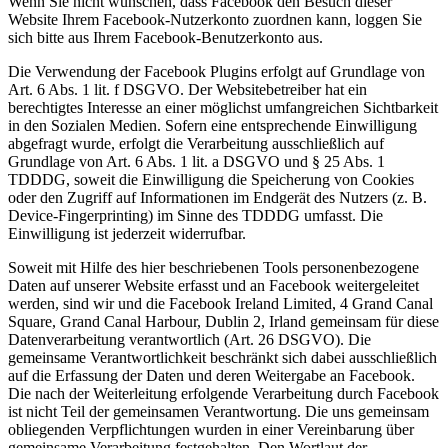
Wenn Sie nicht wünschen, dass Facebook den Besuch dieser
Website Ihrem Facebook-Nutzerkonto zuordnen kann, loggen Sie
sich bitte aus Ihrem Facebook-Benutzerkonto aus.
Die Verwendung der Facebook Plugins erfolgt auf Grundlage von
Art. 6 Abs. 1 lit. f DSGVO. Der Websitebetreiber hat ein
berechtigtes Interesse an einer möglichst umfangreichen Sichtbarkeit
in den Sozialen Medien. Sofern eine entsprechende Einwilligung
abgefragt wurde, erfolgt die Verarbeitung ausschließlich auf
Grundlage von Art. 6 Abs. 1 lit. a DSGVO und § 25 Abs. 1
TDDDG, soweit die Einwilligung die Speicherung von Cookies
oder den Zugriff auf Informationen im Endgerät des Nutzers (z. B.
Device-Fingerprinting) im Sinne des TDDDG umfasst. Die
Einwilligung ist jederzeit widerrufbar.
Soweit mit Hilfe des hier beschriebenen Tools personenbezogene
Daten auf unserer Website erfasst und an Facebook weitergeleitet
werden, sind wir und die Facebook Ireland Limited, 4 Grand Canal
Square, Grand Canal Harbour, Dublin 2, Irland gemeinsam für diese
Datenverarbeitung verantwortlich (Art. 26 DSGVO). Die
gemeinsame Verantwortlichkeit beschränkt sich dabei ausschließlich
auf die Erfassung der Daten und deren Weitergabe an Facebook.
Die nach der Weiterleitung erfolgende Verarbeitung durch Facebook
ist nicht Teil der gemeinsamen Verantwortung. Die uns gemeinsam
obliegenden Verpflichtungen wurden in einer Vereinbarung über
gemeinsame Verarbeitung festgehalten. Den Wortlaut der