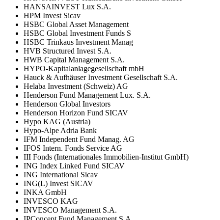
HANSAINVEST Lux S.A.
HPM Invest Sicav
HSBC Global Asset Management
HSBC Global Investment Funds S
HSBC Trinkaus Investment Manag
HVB Structured Invest S.A.
HWB Capital Management S.A.
HYPO-Kapitalanlagegesellschaft mbH
Hauck & Aufhäuser Investment Gesellschaft S.A.
Helaba Investment (Schweiz) AG
Henderson Fund Management Lux. S.A.
Henderson Global Investors
Henderson Horizon Fund SICAV
Hypo KAG (Austria)
Hypo-Alpe Adria Bank
IFM Independent Fund Manag. AG
IFOS Intern. Fonds Service AG
III Fonds (Internationales Immobilien-Institut GmbH)
ING Index Linked Fund SICAV
ING International Sicav
ING(L) Invest SICAV
INKA GmbH
INVESCO KAG
INVESCO Management S.A.
IPConcept Fund Management S.A.