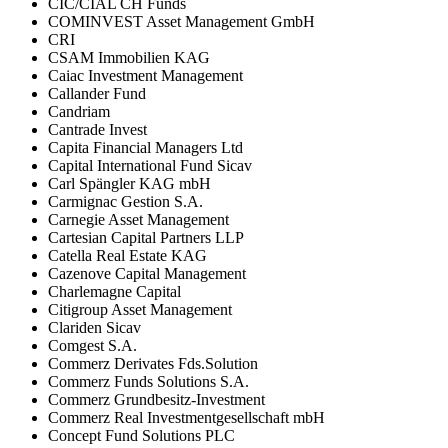
CIC/CIAL CH Funds
COMINVEST Asset Management GmbH
CRI
CSAM Immobilien KAG
Caiac Investment Management
Callander Fund
Candriam
Cantrade Invest
Capita Financial Managers Ltd
Capital International Fund Sicav
Carl Spängler KAG mbH
Carmignac Gestion S.A.
Carnegie Asset Management
Cartesian Capital Partners LLP
Catella Real Estate KAG
Cazenove Capital Management
Charlemagne Capital
Citigroup Asset Management
Clariden Sicav
Comgest S.A.
Commerz Derivates Fds.Solution
Commerz Funds Solutions S.A.
Commerz Grundbesitz-Investment
Commerz Real Investmentgesellschaft mbH
Concept Fund Solutions PLC