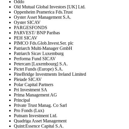
Oddo
Old Mutual Global Investors [UK] Ltd.
Oppenheim Pramerica Fds.Trust
Oyster Asset Management S.A.
Oyster SICAV
PARGESFONDS
PARVEST/ BNP Paribas
PEH SICAV
PIMCO Fds.Glob.Invest.Ser. plc
Patriarch Multi-Manager GmbH
Patriarch Sicav Luxemburg
Performa Fund SICAV
Petercam [Luxembourg] S.A.
Pictet Funds (Europe) S.A.
PineBridge Investments Ireland Limited
Pleiade SICAV
Polar Capital Partners
Pri Investment SA
Prima Management AG
Principal
Private Trust Manag. Co Sarl
Pro Fonds (Lux)
Putnam Investment Ltd.
Quadriga Asset Management
Quint:Essence Capital S.A.