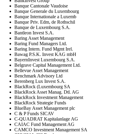
BankInvest Group
Banque Cantonale Vaudoise
Banque Generale du Luxembourg
Banque Internationale a Luxemb
Banque Priv. Edm, de Rothschil
Banque de Luxembourg S.A.
Bantleon Invest S.A.
Baring Asset Management
Baring Fund Managers Ltd.
Baring Intern. Fund Mgmt Irel.
Bawag P.S.K. Invest KAG mbH
BayernInvest Luxembourg S.A.
Belgrave Capital Management Ltd.
Bellevue Asset Management
Benchmark Advisory Ltd
Berenberg Lux Invest S.A.
BlackRock (Luxembourg SA
BlackRock Asset Manag. Dtl. AG
BlackRock Investment Management
BlackRock Strategie Funds
BlueBay Asset Management plc
C & P Funds SICAV
C-QUADRAT Kapitalanlage AG
CAIAC Fund Management AG
CAMCO Investment Management SA