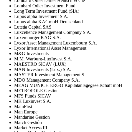
Lombard Odier Darier Hentsch & Cie
Lombard Odier Investment Fund
Long Term Investment Fund (SIA)
Lupus alpha Investment S.A.
Lupus alpha KAGmbH Deutschland
Lutetia Capital SAS
Luxcellence Management Company S.A.
Luxemburger KAG S.A.
Lyxor Asset Management Luxembourg S.A.
Lyxor International Asset Management
M&G Investments
M.M. Warburg-LuxInvest S.A.
MAESTRO SICAV (LUX)
MAN Investments (Lux.) S.A.
MASTER Investment Management S
MDO Management Company S.A.
MEAG MUNICH ERGO Kapitalanlagegesellschaft mbH
METROPOLE Gestion
MFS Funds SICAV
MK Luxinvest S.A.
MainFirst
Man Europe
Mandarine Gestion
March Gestión
Market Access III