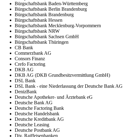
Bürgschaftsbank Baden-Württemberg
Bürgschaftsbank Berlin Brandenburg
Bürgschaftsbank Brandenburg
Bürgschaftsbank Hessen
Bürgschaftsbank Mecklenburg-Vorpommern
Bürgschaftsbank NRW
Bürgschaftsbank Sachsen GmbH
Bürgschaftsbank Thüringen
CB Bank
Commerzbank AG
Consors Finanz
Crefo Factoring
DKB AG
DKB AG (DKB Grundbesitzvermittlung GmbH)
DSL Bank
DSL Bank - eine Niederlassung der Deutsche Bank AG
DenizBank
Deutsche Apotheker- und Ärztebank eG
Deutsche Bank AG
Deutsche Factoring Bank
Deutsche Handelsbank
Deutsche Kreditbank AG
Deutsche Leasing
Deutsche Postbank AG
Div. Raiffeisenbanken