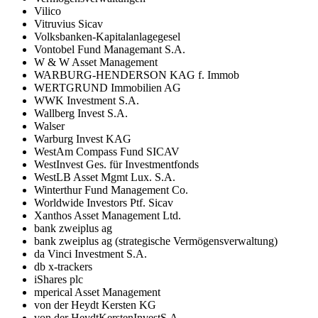
Vilico
Vitruvius Sicav
Volksbanken-Kapitalanlagegesel
Vontobel Fund Managemant S.A.
W & W Asset Management
WARBURG-HENDERSON KAG f. Immob
WERTGRUND Immobilien AG
WWK Investment S.A.
Wallberg Invest S.A.
Walser
Warburg Invest KAG
WestAm Compass Fund SICAV
WestInvest Ges. für Investmentfonds
WestLB Asset Mgmt Lux. S.A.
Winterthur Fund Management Co.
Worldwide Investors Ptf. Sicav
Xanthos Asset Management Ltd.
bank zweiplus ag
bank zweiplus ag (strategische Vermögensverwaltung)
da Vinci Investment S.A.
db x-trackers
iShares plc
mperical Asset Management
von der Heydt Kersten KG
von der HeydtKerstenInvestS.A.