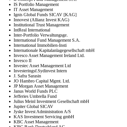
IS Portfolio Management
IT Asset Management
Ignis Global Funds SICAV [KAG]
Innovest (Allianz Invest KAG)
Institutional Trust Management
IntReal International
Inter-Portfolio Verwaltungsge.
International Fund Management S.A.
International Immobilien-Insti
Internationale Kapitalanlagegesellschaft mbH
Invesco Asset Management Ireland Ltd.
Invesco II
Investec Asset Management Ltd
Investeringsf.Sydinvest Intern
J. Safra Sarasin
JO Hambro Capital Mgmt. Ltd.
JP Morgan Asset Management
Janus World Funds PLC
Jefferies Umbrella Fund
Julius Meinl Investment Gesellschaft mbH
Jupiter Global SICAV
Jyske Invest Administration A/S
KAS Investment Servicing gmbH
KBC Asset Management
KBC Bank Deutschland AG