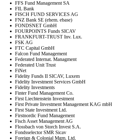
FFS Fund Management SA
FIL Bank
FISCH FUND SERVICES AG
FNZ Bank SE (ehem. ebase)
FONDSNET GmbH
FOURPOINTS Funds SICAV
FRANKFURT-TRUST Inv. Lux.
FSK AG
FTC Capital GmbH
Falcon Fund Management
Federated Internat. Managment
Federated Unit Trust
FiNet
Fidelity Funds II SICAV, Luxem
Fidelity Investment Services GmbH
Fidelity Investments
Finter Fund Management Co.
First Liechtenstein Investment
First Private Investment Management KAG mbH
First State Investment Ltd.
Firstnordic Fund Management
Fisch Asset Management AG
Flossbach von Storch Invest S.A.
Fondsselector SMR Sicav
Foreign & Colonial Mgm. Ltd.