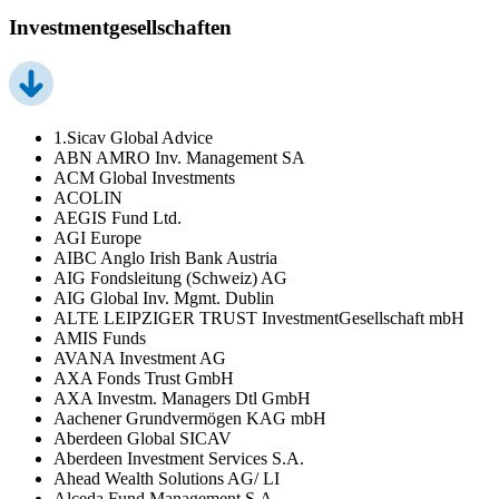
Investmentgesellschaften
1.Sicav Global Advice
ABN AMRO Inv. Management SA
ACM Global Investments
ACOLIN
AEGIS Fund Ltd.
AGI Europe
AIBC Anglo Irish Bank Austria
AIG Fondsleitung (Schweiz) AG
AIG Global Inv. Mgmt. Dublin
ALTE LEIPZIGER TRUST InvestmentGesellschaft mbH
AMIS Funds
AVANA Investment AG
AXA Fonds Trust GmbH
AXA Investm. Managers Dtl GmbH
Aachener Grundvermögen KAG mbH
Aberdeen Global SICAV
Aberdeen Investment Services S.A.
Ahead Wealth Solutions AG/ LI
Alceda Fund Management S.A.