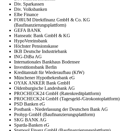
Div. Sparkassen
Div. Volksbanken
Elbe Finance
FORUM Direktfinanz GmbH & Co. KG
(Baufinanzierungsplattform)
GEFA BANK
Hanseatic Bank GmbH & KG
HypoVereinsbank
Höchster Pensionskasse
IKB Deutsche Industriebank
ING-DiBa AG
Internationales Bankhaus Bodensee
Investitionsbank Berlin
Kreditanstalt für Wiederaufbau (KfW)
Münchener Hypothekenbank eG
OYAK ANKER Bank GmbH
Oldenburgische Landesbank AG
PROCHECK24 GmbH (Ratenkreditplattform)
PROCHECK24 GmbH (Tagesgeld-/Girokontoplattform)
PSD Banken eG
Postbank - Niederlassung der Deutschen Bank AG
Prohyp GmbH (Baufinanzierungsplattform)
SKG BANK AG
Sparda-Banken eG
Starpool Finanz GmbH (Baufinanzierungsplattform)