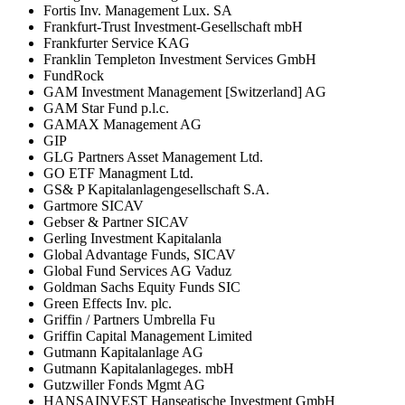
Fortis Inv. Management Lux. SA
Frankfurt-Trust Investment-Gesellschaft mbH
Frankfurter Service KAG
Franklin Templeton Investment Services GmbH
FundRock
GAM Investment Management [Switzerland] AG
GAM Star Fund p.l.c.
GAMAX Management AG
GIP
GLG Partners Asset Management Ltd.
GO ETF Managment Ltd.
GS& P Kapitalanlagengesellschaft S.A.
Gartmore SICAV
Gebser & Partner SICAV
Gerling Investment Kapitalanla
Global Advantage Funds, SICAV
Global Fund Services AG Vaduz
Goldman Sachs Equity Funds SIC
Green Effects Inv. plc.
Griffin / Partners Umbrella Fu
Griffin Capital Management Limited
Gutmann Kapitalanlage AG
Gutmann Kapitalanlageges. mbH
Gutzwiller Fonds Mgmt AG
HANSAINVEST Hanseatische Investment GmbH