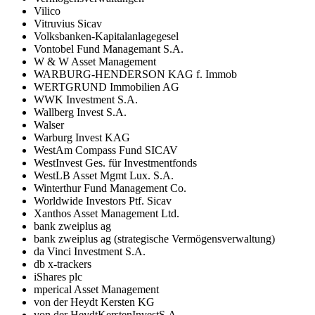
Vilico
Vitruvius Sicav
Volksbanken-Kapitalanlagegesel
Vontobel Fund Managemant S.A.
W & W Asset Management
WARBURG-HENDERSON KAG f. Immob
WERTGRUND Immobilien AG
WWK Investment S.A.
Wallberg Invest S.A.
Walser
Warburg Invest KAG
WestAm Compass Fund SICAV
WestInvest Ges. für Investmentfonds
WestLB Asset Mgmt Lux. S.A.
Winterthur Fund Management Co.
Worldwide Investors Ptf. Sicav
Xanthos Asset Management Ltd.
bank zweiplus ag
bank zweiplus ag (strategische Vermögensverwaltung)
da Vinci Investment S.A.
db x-trackers
iShares plc
mperical Asset Management
von der Heydt Kersten KG
von der HeydtKerstenInvestS.A.