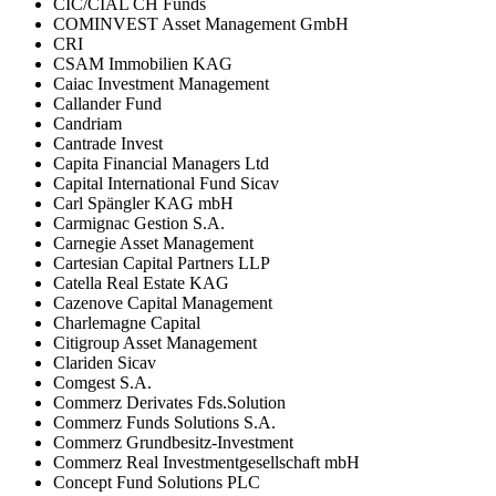
CIC/CIAL CH Funds
COMINVEST Asset Management GmbH
CRI
CSAM Immobilien KAG
Caiac Investment Management
Callander Fund
Candriam
Cantrade Invest
Capita Financial Managers Ltd
Capital International Fund Sicav
Carl Spängler KAG mbH
Carmignac Gestion S.A.
Carnegie Asset Management
Cartesian Capital Partners LLP
Catella Real Estate KAG
Cazenove Capital Management
Charlemagne Capital
Citigroup Asset Management
Clariden Sicav
Comgest S.A.
Commerz Derivates Fds.Solution
Commerz Funds Solutions S.A.
Commerz Grundbesitz-Investment
Commerz Real Investmentgesellschaft mbH
Concept Fund Solutions PLC