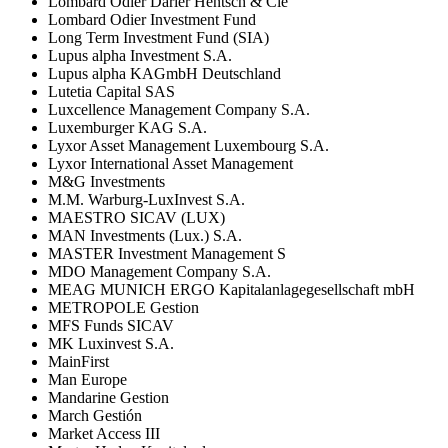
Lombard Odier Darier Hentsch & Cie
Lombard Odier Investment Fund
Long Term Investment Fund (SIA)
Lupus alpha Investment S.A.
Lupus alpha KAGmbH Deutschland
Lutetia Capital SAS
Luxcellence Management Company S.A.
Luxemburger KAG S.A.
Lyxor Asset Management Luxembourg S.A.
Lyxor International Asset Management
M&G Investments
M.M. Warburg-LuxInvest S.A.
MAESTRO SICAV (LUX)
MAN Investments (Lux.) S.A.
MASTER Investment Management S
MDO Management Company S.A.
MEAG MUNICH ERGO Kapitalanlagegesellschaft mbH
METROPOLE Gestion
MFS Funds SICAV
MK Luxinvest S.A.
MainFirst
Man Europe
Mandarine Gestion
March Gestión
Market Access III