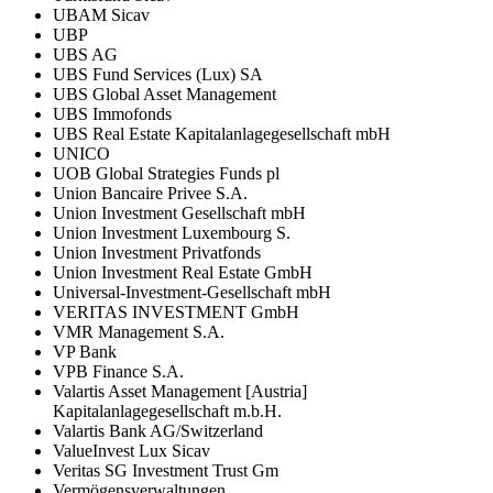
UBAM Sicav
UBP
UBS AG
UBS Fund Services (Lux) SA
UBS Global Asset Management
UBS Immofonds
UBS Real Estate Kapitalanlagegesellschaft mbH
UNICO
UOB Global Strategies Funds pl
Union Bancaire Privee S.A.
Union Investment Gesellschaft mbH
Union Investment Luxembourg S.
Union Investment Privatfonds
Union Investment Real Estate GmbH
Universal-Investment-Gesellschaft mbH
VERITAS INVESTMENT GmbH
VMR Management S.A.
VP Bank
VPB Finance S.A.
Valartis Asset Management [Austria]
Kapitalanlagegesellschaft m.b.H.
Valartis Bank AG/Switzerland
ValueInvest Lux Sicav
Veritas SG Investment Trust Gm
Vermögensverwaltungen