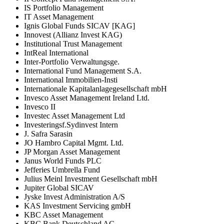
IS Portfolio Management
IT Asset Management
Ignis Global Funds SICAV [KAG]
Innovest (Allianz Invest KAG)
Institutional Trust Management
IntReal International
Inter-Portfolio Verwaltungsge.
International Fund Management S.A.
International Immobilien-Insti
Internationale Kapitalanlagegesellschaft mbH
Invesco Asset Management Ireland Ltd.
Invesco II
Investec Asset Management Ltd
Investeringsf.Sydinvest Intern
J. Safra Sarasin
JO Hambro Capital Mgmt. Ltd.
JP Morgan Asset Management
Janus World Funds PLC
Jefferies Umbrella Fund
Julius Meinl Investment Gesellschaft mbH
Jupiter Global SICAV
Jyske Invest Administration A/S
KAS Investment Servicing gmbH
KBC Asset Management
KBC Bank Deutschland AG