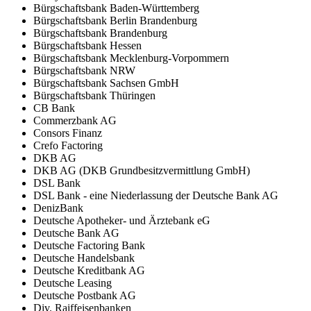
Bürgschaftsbank Baden-Württemberg
Bürgschaftsbank Berlin Brandenburg
Bürgschaftsbank Brandenburg
Bürgschaftsbank Hessen
Bürgschaftsbank Mecklenburg-Vorpommern
Bürgschaftsbank NRW
Bürgschaftsbank Sachsen GmbH
Bürgschaftsbank Thüringen
CB Bank
Commerzbank AG
Consors Finanz
Crefo Factoring
DKB AG
DKB AG (DKB Grundbesitzvermittlung GmbH)
DSL Bank
DSL Bank - eine Niederlassung der Deutsche Bank AG
DenizBank
Deutsche Apotheker- und Ärztebank eG
Deutsche Bank AG
Deutsche Factoring Bank
Deutsche Handelsbank
Deutsche Kreditbank AG
Deutsche Leasing
Deutsche Postbank AG
Div. Raiffeisenbanken