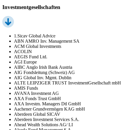
Investmentgesellschaften
1.Sicav Global Advice
ABN AMRO Inv. Management SA
ACM Global Investments
ACOLIN
AEGIS Fund Ltd.
AGI Europe
AIBC Anglo Irish Bank Austria
AIG Fondsleitung (Schweiz) AG
AIG Global Inv. Mgmt. Dublin
ALTE LEIPZIGER TRUST InvestmentGesellschaft mbH
AMIS Funds
AVANA Investment AG
AXA Fonds Trust GmbH
AXA Investm. Managers Dtl GmbH
Aachener Grundvermögen KAG mbH
Aberdeen Global SICAV
Aberdeen Investment Services S.A.
Ahead Wealth Solutions AG/ LI
Alceda Fund Management S.A.