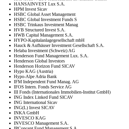
HANSAINVEST Lux S.A.
HPM Invest Sicav
HSBC Global Asset Management
HSBC Global Investment Funds S
HSBC Trinkaus Investment Manag
HVB Structured Invest S.A.
HWB Capital Management S.A.
HYPO-Kapitalanlagegesellschaft mbH
Hauck & Aufhäuser Investment Gesellschaft S.A.
Helaba Investment (Schweiz) AG
Henderson Fund Management Lux. S.A.
Henderson Global Investors
Henderson Horizon Fund SICAV
Hypo KAG (Austria)
Hypo-Alpe Adria Bank
IFM Independent Fund Manag. AG
IFOS Intern. Fonds Service AG
III Fonds (Internationales Immobilien-Institut GmbH)
ING Index Linked Fund SICAV
ING International Sicav
ING(L) Invest SICAV
INKA GmbH
INVESCO KAG
INVESCO Management S.A.
IPConcept Fund Management S.A.