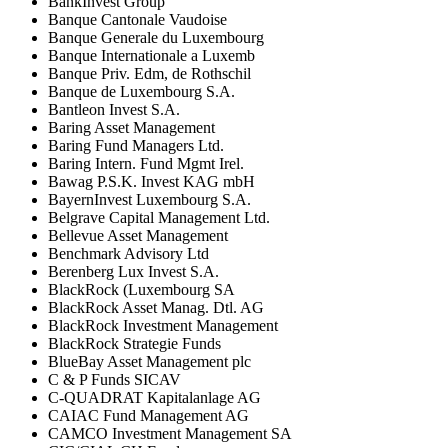
BankInvest Group
Banque Cantonale Vaudoise
Banque Generale du Luxembourg
Banque Internationale a Luxemb
Banque Priv. Edm, de Rothschil
Banque de Luxembourg S.A.
Bantleon Invest S.A.
Baring Asset Management
Baring Fund Managers Ltd.
Baring Intern. Fund Mgmt Irel.
Bawag P.S.K. Invest KAG mbH
BayernInvest Luxembourg S.A.
Belgrave Capital Management Ltd.
Bellevue Asset Management
Benchmark Advisory Ltd
Berenberg Lux Invest S.A.
BlackRock (Luxembourg SA
BlackRock Asset Manag. Dtl. AG
BlackRock Investment Management
BlackRock Strategie Funds
BlueBay Asset Management plc
C & P Funds SICAV
C-QUADRAT Kapitalanlage AG
CAIAC Fund Management AG
CAMCO Investment Management SA