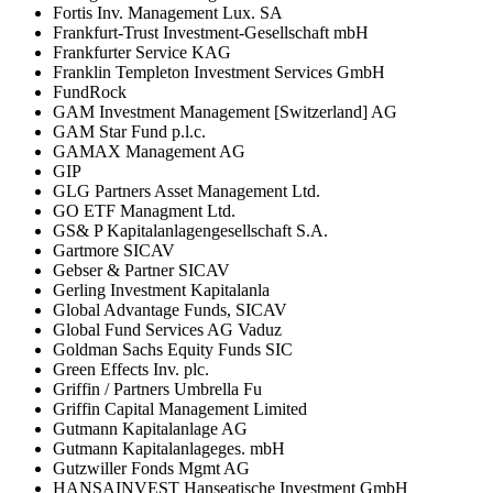
Fortis Inv. Management Lux. SA
Frankfurt-Trust Investment-Gesellschaft mbH
Frankfurter Service KAG
Franklin Templeton Investment Services GmbH
FundRock
GAM Investment Management [Switzerland] AG
GAM Star Fund p.l.c.
GAMAX Management AG
GIP
GLG Partners Asset Management Ltd.
GO ETF Managment Ltd.
GS& P Kapitalanlagengesellschaft S.A.
Gartmore SICAV
Gebser & Partner SICAV
Gerling Investment Kapitalanla
Global Advantage Funds, SICAV
Global Fund Services AG Vaduz
Goldman Sachs Equity Funds SIC
Green Effects Inv. plc.
Griffin / Partners Umbrella Fu
Griffin Capital Management Limited
Gutmann Kapitalanlage AG
Gutmann Kapitalanlageges. mbH
Gutzwiller Fonds Mgmt AG
HANSAINVEST Hanseatische Investment GmbH