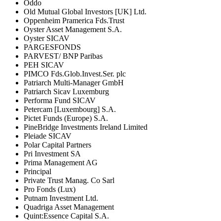
Oddo
Old Mutual Global Investors [UK] Ltd.
Oppenheim Pramerica Fds.Trust
Oyster Asset Management S.A.
Oyster SICAV
PARGESFONDS
PARVEST/ BNP Paribas
PEH SICAV
PIMCO Fds.Glob.Invest.Ser. plc
Patriarch Multi-Manager GmbH
Patriarch Sicav Luxemburg
Performa Fund SICAV
Petercam [Luxembourg] S.A.
Pictet Funds (Europe) S.A.
PineBridge Investments Ireland Limited
Pleiade SICAV
Polar Capital Partners
Pri Investment SA
Prima Management AG
Principal
Private Trust Manag. Co Sarl
Pro Fonds (Lux)
Putnam Investment Ltd.
Quadriga Asset Management
Quint:Essence Capital S.A.