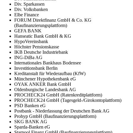
Div. Sparkassen
Div. Volksbanken
Elbe Finance
FORUM Direktfinanz GmbH & Co. KG
(Baufinanzierungsplattform)
GEFA BANK
Hanseatic Bank GmbH & KG
HypoVereinsbank
Höchster Pensionskasse
IKB Deutsche Industriebank
ING-DiBa AG
Internationales Bankhaus Bodensee
Investitionsbank Berlin
Kreditanstalt für Wiederaufbau (KfW)
Münchener Hypothekenbank eG
OYAK ANKER Bank GmbH
Oldenburgische Landesbank AG
PROCHECK24 GmbH (Ratenkreditplattform)
PROCHECK24 GmbH (Tagesgeld-/Girokontoplattform)
PSD Banken eG
Postbank - Niederlassung der Deutschen Bank AG
Prohyp GmbH (Baufinanzierungsplattform)
SKG BANK AG
Sparda-Banken eG
Starpool Finanz GmbH (Baufinanzierungsplattform)