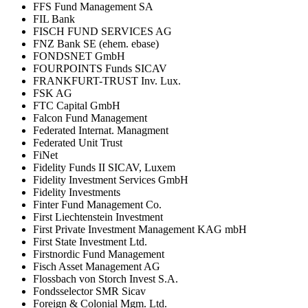
FFS Fund Management SA
FIL Bank
FISCH FUND SERVICES AG
FNZ Bank SE (ehem. ebase)
FONDSNET GmbH
FOURPOINTS Funds SICAV
FRANKFURT-TRUST Inv. Lux.
FSK AG
FTC Capital GmbH
Falcon Fund Management
Federated Internat. Managment
Federated Unit Trust
FiNet
Fidelity Funds II SICAV, Luxem
Fidelity Investment Services GmbH
Fidelity Investments
Finter Fund Management Co.
First Liechtenstein Investment
First Private Investment Management KAG mbH
First State Investment Ltd.
Firstnordic Fund Management
Fisch Asset Management AG
Flossbach von Storch Invest S.A.
Fondsselector SMR Sicav
Foreign & Colonial Mgm. Ltd.