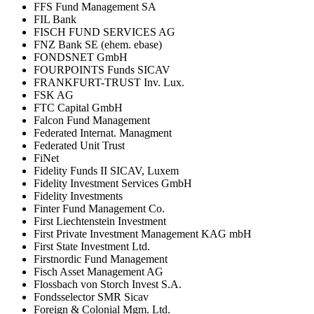
FFS Fund Management SA
FIL Bank
FISCH FUND SERVICES AG
FNZ Bank SE (ehem. ebase)
FONDSNET GmbH
FOURPOINTS Funds SICAV
FRANKFURT-TRUST Inv. Lux.
FSK AG
FTC Capital GmbH
Falcon Fund Management
Federated Internat. Managment
Federated Unit Trust
FiNet
Fidelity Funds II SICAV, Luxem
Fidelity Investment Services GmbH
Fidelity Investments
Finter Fund Management Co.
First Liechtenstein Investment
First Private Investment Management KAG mbH
First State Investment Ltd.
Firstnordic Fund Management
Fisch Asset Management AG
Flossbach von Storch Invest S.A.
Fondsselector SMR Sicav
Foreign & Colonial Mgm. Ltd.