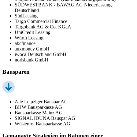
SÜDWESTBANK - BAWAG AG Niederlassung
Deutschland
SüdLeasing
Targo Commercial Finance
Targobank AG & Co. KGaA
UniCredit Leasing
Würth Leasing
abcfinance
auxmoney GmbH
iwoca Deutschland GmbH
norisbank GmbH
Bausparen
Alte Leipziger Bauspar AG
BHW Bausparkasse AG
Bausparkasse Mainz AG
SIGNAL IDUNA Bauspar AG
Wüstenrot Bausparkasse AG
Gemanagte Strategien im Rahmen einer