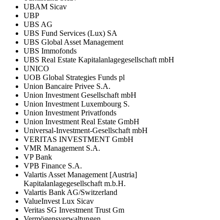
UBAM Sicav
UBP
UBS AG
UBS Fund Services (Lux) SA
UBS Global Asset Management
UBS Immofonds
UBS Real Estate Kapitalanlagegesellschaft mbH
UNICO
UOB Global Strategies Funds pl
Union Bancaire Privee S.A.
Union Investment Gesellschaft mbH
Union Investment Luxembourg S.
Union Investment Privatfonds
Union Investment Real Estate GmbH
Universal-Investment-Gesellschaft mbH
VERITAS INVESTMENT GmbH
VMR Management S.A.
VP Bank
VPB Finance S.A.
Valartis Asset Management [Austria]
Kapitalanlagegesellschaft m.b.H.
Valartis Bank AG/Switzerland
ValueInvest Lux Sicav
Veritas SG Investment Trust Gm
Vermögensverwaltungen