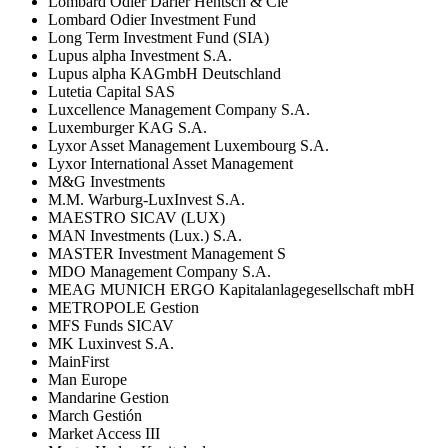
Lombard Odier Darier Hentsch & Cie
Lombard Odier Investment Fund
Long Term Investment Fund (SIA)
Lupus alpha Investment S.A.
Lupus alpha KAGmbH Deutschland
Lutetia Capital SAS
Luxcellence Management Company S.A.
Luxemburger KAG S.A.
Lyxor Asset Management Luxembourg S.A.
Lyxor International Asset Management
M&G Investments
M.M. Warburg-LuxInvest S.A.
MAESTRO SICAV (LUX)
MAN Investments (Lux.) S.A.
MASTER Investment Management S
MDO Management Company S.A.
MEAG MUNICH ERGO Kapitalanlagegesellschaft mbH
METROPOLE Gestion
MFS Funds SICAV
MK Luxinvest S.A.
MainFirst
Man Europe
Mandarine Gestion
March Gestión
Market Access III