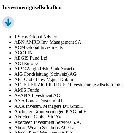
Investmentgesellschaften
1.Sicav Global Advice
ABN AMRO Inv. Management SA
ACM Global Investments
ACOLIN
AEGIS Fund Ltd.
AGI Europe
AIBC Anglo Irish Bank Austria
AIG Fondsleitung (Schweiz) AG
AIG Global Inv. Mgmt. Dublin
ALTE LEIPZIGER TRUST InvestmentGesellschaft mbH
AMIS Funds
AVANA Investment AG
AXA Fonds Trust GmbH
AXA Investm. Managers Dtl GmbH
Aachener Grundvermögen KAG mbH
Aberdeen Global SICAV
Aberdeen Investment Services S.A.
Ahead Wealth Solutions AG/ LI
Alceda Fund Management S.A.