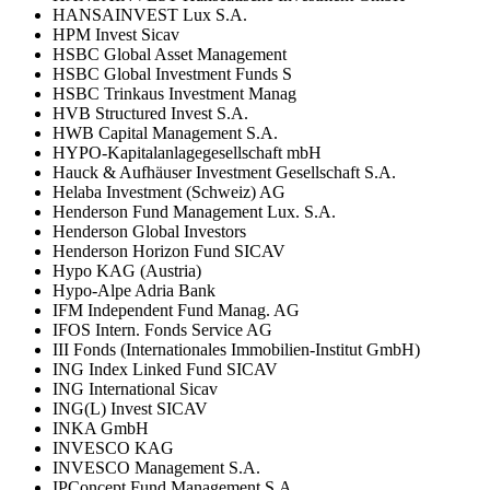
HANSAINVEST Lux S.A.
HPM Invest Sicav
HSBC Global Asset Management
HSBC Global Investment Funds S
HSBC Trinkaus Investment Manag
HVB Structured Invest S.A.
HWB Capital Management S.A.
HYPO-Kapitalanlagegesellschaft mbH
Hauck & Aufhäuser Investment Gesellschaft S.A.
Helaba Investment (Schweiz) AG
Henderson Fund Management Lux. S.A.
Henderson Global Investors
Henderson Horizon Fund SICAV
Hypo KAG (Austria)
Hypo-Alpe Adria Bank
IFM Independent Fund Manag. AG
IFOS Intern. Fonds Service AG
III Fonds (Internationales Immobilien-Institut GmbH)
ING Index Linked Fund SICAV
ING International Sicav
ING(L) Invest SICAV
INKA GmbH
INVESCO KAG
INVESCO Management S.A.
IPConcept Fund Management S.A.