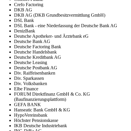
Crefo Factoring
DKB AG
DKB AG (DKB Grundbesitzvermittlung GmbH)
DSL Bank
DSL Bank - eine Niederlassung der Deutsche Bank AG
DenizBank
Deutsche Apotheker- und Ärztebank eG
Deutsche Bank AG
Deutsche Factoring Bank
Deutsche Handelsbank
Deutsche Kreditbank AG
Deutsche Leasing
Deutsche Postbank AG
Div. Raiffeisenbanken
Div. Sparkassen
Div. Volksbanken
Elbe Finance
FORUM Direktfinanz GmbH & Co. KG
(Baufinanzierungsplattform)
GEFA BANK
Hanseatic Bank GmbH & KG
HypoVereinsbank
Höchster Pensionskasse
IKB Deutsche Industriebank
ING-DiBa AG