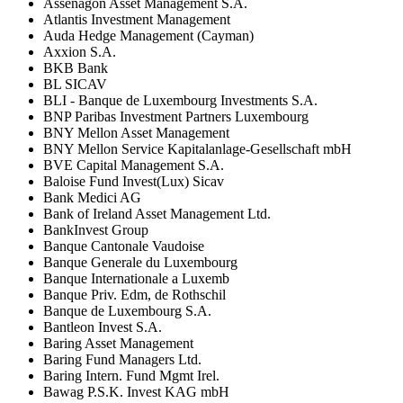
Assenagon Asset Management S.A.
Atlantis Investment Management
Auda Hedge Management (Cayman)
Axxion S.A.
BKB Bank
BL SICAV
BLI - Banque de Luxembourg Investments S.A.
BNP Paribas Investment Partners Luxembourg
BNY Mellon Asset Management
BNY Mellon Service Kapitalanlage-Gesellschaft mbH
BVE Capital Management S.A.
Baloise Fund Invest(Lux) Sicav
Bank Medici AG
Bank of Ireland Asset Management Ltd.
BankInvest Group
Banque Cantonale Vaudoise
Banque Generale du Luxembourg
Banque Internationale a Luxemb
Banque Priv. Edm, de Rothschil
Banque de Luxembourg S.A.
Bantleon Invest S.A.
Baring Asset Management
Baring Fund Managers Ltd.
Baring Intern. Fund Mgmt Irel.
Bawag P.S.K. Invest KAG mbH