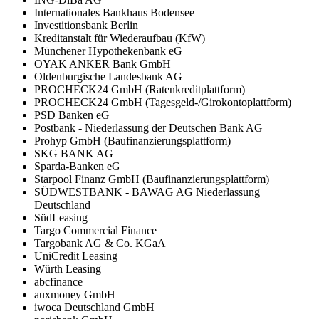
Internationales Bankhaus Bodensee
Investitionsbank Berlin
Kreditanstalt für Wiederaufbau (KfW)
Münchener Hypothekenbank eG
OYAK ANKER Bank GmbH
Oldenburgische Landesbank AG
PROCHECK24 GmbH (Ratenkreditplattform)
PROCHECK24 GmbH (Tagesgeld-/Girokontoplattform)
PSD Banken eG
Postbank - Niederlassung der Deutschen Bank AG
Prohyp GmbH (Baufinanzierungsplattform)
SKG BANK AG
Sparda-Banken eG
Starpool Finanz GmbH (Baufinanzierungsplattform)
SÜDWESTBANK - BAWAG AG Niederlassung
Deutschland
SüdLeasing
Targo Commercial Finance
Targobank AG & Co. KGaA
UniCredit Leasing
Würth Leasing
abcfinance
auxmoney GmbH
iwoca Deutschland GmbH