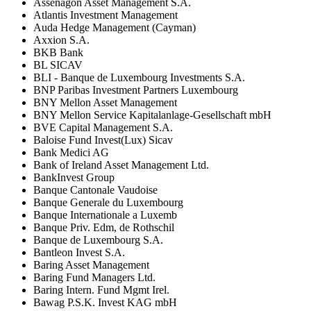
Assenagon Asset Management S.A.
Atlantis Investment Management
Auda Hedge Management (Cayman)
Axxion S.A.
BKB Bank
BL SICAV
BLI - Banque de Luxembourg Investments S.A.
BNP Paribas Investment Partners Luxembourg
BNY Mellon Asset Management
BNY Mellon Service Kapitalanlage-Gesellschaft mbH
BVE Capital Management S.A.
Baloise Fund Invest(Lux) Sicav
Bank Medici AG
Bank of Ireland Asset Management Ltd.
BankInvest Group
Banque Cantonale Vaudoise
Banque Generale du Luxembourg
Banque Internationale a Luxemb
Banque Priv. Edm, de Rothschil
Banque de Luxembourg S.A.
Bantleon Invest S.A.
Baring Asset Management
Baring Fund Managers Ltd.
Baring Intern. Fund Mgmt Irel.
Bawag P.S.K. Invest KAG mbH