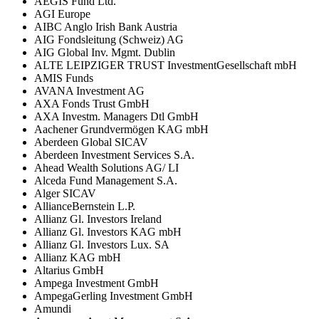
AEGIS Fund Ltd.
AGI Europe
AIBC Anglo Irish Bank Austria
AIG Fondsleitung (Schweiz) AG
AIG Global Inv. Mgmt. Dublin
ALTE LEIPZIGER TRUST InvestmentGesellschaft mbH
AMIS Funds
AVANA Investment AG
AXA Fonds Trust GmbH
AXA Investm. Managers Dtl GmbH
Aachener Grundvermögen KAG mbH
Aberdeen Global SICAV
Aberdeen Investment Services S.A.
Ahead Wealth Solutions AG/ LI
Alceda Fund Management S.A.
Alger SICAV
AllianceBernstein L.P.
Allianz Gl. Investors Ireland
Allianz Gl. Investors KAG mbH
Allianz Gl. Investors Lux. SA
Allianz KAG mbH
Altarius GmbH
Ampega Investment GmbH
AmpegaGerling Investment GmbH
Amundi