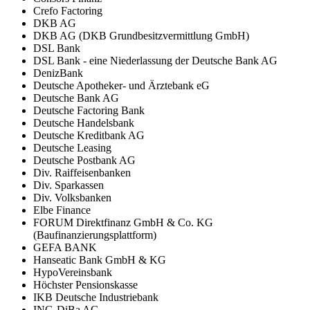
Crefo Factoring
DKB AG
DKB AG (DKB Grundbesitzvermittlung GmbH)
DSL Bank
DSL Bank - eine Niederlassung der Deutsche Bank AG
DenizBank
Deutsche Apotheker- und Ärztebank eG
Deutsche Bank AG
Deutsche Factoring Bank
Deutsche Handelsbank
Deutsche Kreditbank AG
Deutsche Leasing
Deutsche Postbank AG
Div. Raiffeisenbanken
Div. Sparkassen
Div. Volksbanken
Elbe Finance
FORUM Direktfinanz GmbH & Co. KG
(Baufinanzierungsplattform)
GEFA BANK
Hanseatic Bank GmbH & KG
HypoVereinsbank
Höchster Pensionskasse
IKB Deutsche Industriebank
ING-DiBa AG