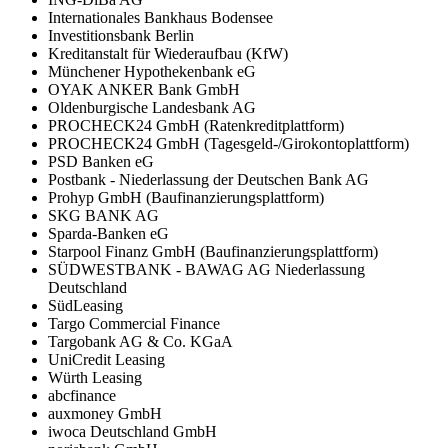
Internationales Bankhaus Bodensee
Investitionsbank Berlin
Kreditanstalt für Wiederaufbau (KfW)
Münchener Hypothekenbank eG
OYAK ANKER Bank GmbH
Oldenburgische Landesbank AG
PROCHECK24 GmbH (Ratenkreditplattform)
PROCHECK24 GmbH (Tagesgeld-/Girokontoplattform)
PSD Banken eG
Postbank - Niederlassung der Deutschen Bank AG
Prohyp GmbH (Baufinanzierungsplattform)
SKG BANK AG
Sparda-Banken eG
Starpool Finanz GmbH (Baufinanzierungsplattform)
SÜDWESTBANK - BAWAG AG Niederlassung
Deutschland
SüdLeasing
Targo Commercial Finance
Targobank AG & Co. KGaA
UniCredit Leasing
Würth Leasing
abcfinance
auxmoney GmbH
iwoca Deutschland GmbH