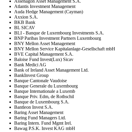
Assenagon Asset Management S.A.
Atlantis Investment Management
Auda Hedge Management (Cayman)
Axxion S.A.
BKB Bank
BL SICAV
BLI - Banque de Luxembourg Investments S.A.
BNP Paribas Investment Partners Luxembourg
BNY Mellon Asset Management
BNY Mellon Service Kapitalanlage-Gesellschaft mbH
BVE Capital Management S.A.
Baloise Fund Invest(Lux) Sicav
Bank Medici AG
Bank of Ireland Asset Management Ltd.
BankInvest Group
Banque Cantonale Vaudoise
Banque Generale du Luxembourg
Banque Internationale a Luxemb
Banque Priv. Edm, de Rothschil
Banque de Luxembourg S.A.
Bantleon Invest S.A.
Baring Asset Management
Baring Fund Managers Ltd.
Baring Intern. Fund Mgmt Irel.
Bawag P.S.K. Invest KAG mbH