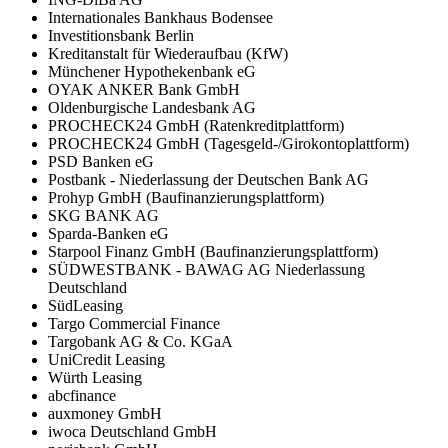
Internationales Bankhaus Bodensee
Investitionsbank Berlin
Kreditanstalt für Wiederaufbau (KfW)
Münchener Hypothekenbank eG
OYAK ANKER Bank GmbH
Oldenburgische Landesbank AG
PROCHECK24 GmbH (Ratenkreditplattform)
PROCHECK24 GmbH (Tagesgeld-/Girokontoplattform)
PSD Banken eG
Postbank - Niederlassung der Deutschen Bank AG
Prohyp GmbH (Baufinanzierungsplattform)
SKG BANK AG
Sparda-Banken eG
Starpool Finanz GmbH (Baufinanzierungsplattform)
SÜDWESTBANK - BAWAG AG Niederlassung
Deutschland
SüdLeasing
Targo Commercial Finance
Targobank AG & Co. KGaA
UniCredit Leasing
Würth Leasing
abcfinance
auxmoney GmbH
iwoca Deutschland GmbH