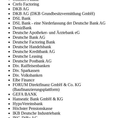
Crefo Factoring
DKB AG
DKB AG (DKB Grundbesitzvermittlung GmbH)
DSL Bank
DSL Bank - eine Niederlassung der Deutsche Bank AG
DenizBank
Deutsche Apotheker- und Ärztebank eG
Deutsche Bank AG
Deutsche Factoring Bank
Deutsche Handelsbank
Deutsche Kreditbank AG
Deutsche Leasing
Deutsche Postbank AG
Div. Raiffeisenbanken
Div. Sparkassen
Div. Volksbanken
Elbe Finance
FORUM Direktfinanz GmbH & Co. KG
(Baufinanzierungsplattform)
GEFA BANK
Hanseatic Bank GmbH & KG
HypoVereinsbank
Höchster Pensionskasse
IKB Deutsche Industriebank
ING-DiBa AG