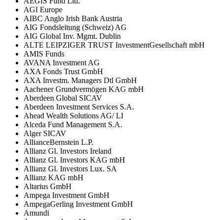
AEGIS Fund Ltd.
AGI Europe
AIBC Anglo Irish Bank Austria
AIG Fondsleitung (Schweiz) AG
AIG Global Inv. Mgmt. Dublin
ALTE LEIPZIGER TRUST InvestmentGesellschaft mbH
AMIS Funds
AVANA Investment AG
AXA Fonds Trust GmbH
AXA Investm. Managers Dtl GmbH
Aachener Grundvermögen KAG mbH
Aberdeen Global SICAV
Aberdeen Investment Services S.A.
Ahead Wealth Solutions AG/ LI
Alceda Fund Management S.A.
Alger SICAV
AllianceBernstein L.P.
Allianz Gl. Investors Ireland
Allianz Gl. Investors KAG mbH
Allianz Gl. Investors Lux. SA
Allianz KAG mbH
Altarius GmbH
Ampega Investment GmbH
AmpegaGerling Investment GmbH
Amundi