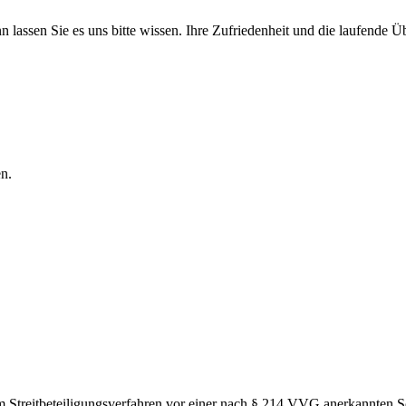
 lassen Sie es uns bitte wissen. Ihre Zufriedenheit und die laufende Ü
n.
em Streitbeteiligungsverfahren vor einer nach § 214 VVG anerkannten Sc