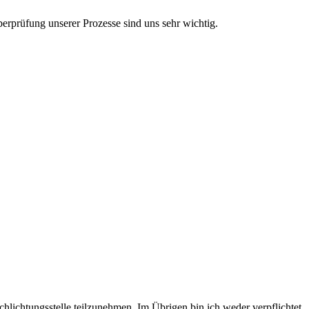
berprüfung unserer Prozesse sind uns sehr wichtig.
hlichtungsstelle teilzunehmen. Im Übrigen bin ich weder verpflichtet