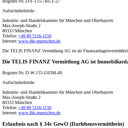
Register-Nr. D-F-155-7RUT-27
Aufsichtsbehörde:
Industrie- und Handelskammer für München und Oberbayern
Max-Joseph-Straße 2
80333 München
Telefon:
+49 89 5116-1150
Internet:
www.ihk-muenchen.de
Die TELIS FINANZ Vermittlung AG ist als Finanzanlagenvermittlerin 
Die TELIS FINANZ Vermittlung AG ist Immobiliardar
Register-Nr. D-W-155-U65M-49
Aufsichtsbehörde:
Industrie- und Handelskammer für München und Oberbayern
Max-Joseph-Straße 2
80333 München
Telefon:
+49 89 5116-1150
Internet:
www.ihk-muenchen.de
Erlaubnis nach § 34c GewO (Darlehensvermittlerin)