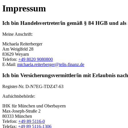
Impressum
Ich bin Handelsvertreter/in gemäß § 84 HGB und als
Meine Anschrift:
Michaela Reiterberger
Am Weiglfeld 28
83629 Weyarn
Telefon:
+49 8020 9080800
E-Mail:
michaela.reiterberger@telis-finanz.de
Ich bin Versicherungsvermittler/in mit Erlaubnis nac
Register-Nr.
D-N7EG-TDZ47-63
Aufsichtsbehörde:
IHK für München und Oberbayern
Max-Joseph-Straße 2
80333 München
Telefon:
+49 89 5116-0
Telefax:
+49 89 5116-1306