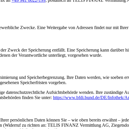
Fax an
+49 941 6022-199
, postalisch an TELIS FINANZ Vermittlung A
erbliche Zwecke. Eine Weitergabe von Adressen findet nur mit Ihrer 
der Zweck der Speicherung entfällt. Eine Speicherung kann darüber hi
denen der Verantwortliche unterliegt, vorgesehen wurde.
nimierung und Speicherbegrenzung. Ihre Daten werden, wie soeben erwäh
gesehenen Speicherfristen vorgeben.
dige datenschutzrechtliche Aufsichtsbehörde wenden. Ihre zuständige A
htsbehörden finden Sie unter:
https://www.bfdi.bund.de/DE/Infothek/An
hrer persönlichen Daten können Sie – wie oben bereits erwähnt – jeder
ufen (Widerruf zu richten an: TELIS FINANZ Vermittlung AG, Ziegetsdor