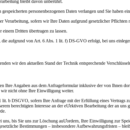
arbeitung bleibt davon unberührt.
 gespeicherten personenbezogenen Daten verlangen und Sie haben ein 
 Verarbeitung, sofern wir Ihre Daten aufgrund gesetzlicher Pflichten n
 einem Dritten übertragen zu lassen.
die aufgrund von Art. 6 Abs. 1 lit. f) DS-GVO erfolgt, bei uns einlege
wenden wir den aktuellen Stand der Technik entsprechende Verschlüssel
n Ihre Angaben aus dem Anfrageformular inklusive der von Ihnen dor
wir nicht ohne Ihre Einwilligung weiter.
. 1 lit. b DSGVO, sofern Ihre Anfrage mit der Erfüllung eines Vertra
unserem berechtigten Interesse an der eƯektiven Bearbeitung der an uns 
rde.
 uns, bis Sie uns zur Löschung auƯordern, Ihre Einwilligung zur Spei
gesetzliche Bestimmungen – insbesondere Aufbewahrungsfristen – blei