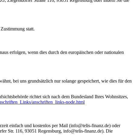
G, Ziegetsdorfer Straße 116, 93051 Regensburg oder indem Sie die
Zustimmung statt.
naus erfolgen, wenn dies durch den europäischen oder nationalen
nt, bei uns grundsätzlich nur solange gespeichert, wie dies für den
ufsichtsbehörde richtet sich nach dem Bundesland Ihres Wohnsitzes,
schriften_Links/anschriften_links-node.html
zeit einfach und kostenlos per Mail (info@telis-finanz.de) oder
fer Str. 116, 93051 Regensburg, info@telis-finanz.de). Die