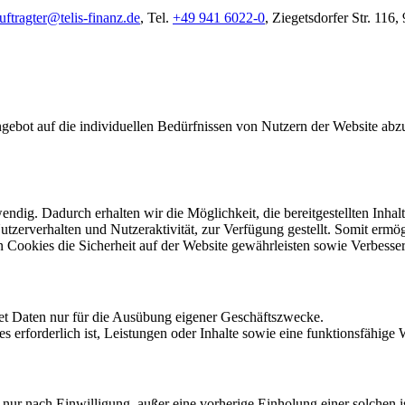
ftragter@telis-finanz.de
, Tel.
+49 941 6022-0
, Ziegetsdorfer Str. 116
gebot auf die individuellen Bedürfnissen von Nutzern der Website abzu
dig. Dadurch erhalten wir die Möglichkeit, die bereitgestellten Inhalte
Nutzerverhalten und Nutzeraktivität, zur Verfügung gestellt. Somit er
n Cookies die Sicherheit auf der Website gewährleisten sowie Verbess
t Daten nur für die Ausübung eigener Geschäftszwecke.
rforderlich ist, Leistungen oder Inhalte sowie eine funktionsfähige We
nur nach Einwilligung, außer eine vorherige Einholung einer solchen i