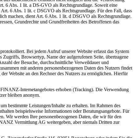
Art. 6 Abs. 1 lit. a DS-GVO als Rechtsgrundlage. Soweit eine
t Art. 6 Abs. 1 lit. c DSGVO als Rechtsgrundlage. Für den Fall, dass
lich machen, dient Art. 6 Abs. 1 lit. d DSGVO als Rechtsgrundlage.
teressen, Grundrechte und Grundfreiheiten des Betroffenen das
otokolliert. Bei jedem Aufruf unserer Website erfasst das System
 Zugriffs, Browsertyp, Name der aufgerufenen Seite, übertragene
nzahl der Besuche, durchschnittliche Verweildauer und
n zusammen mit anderen personenbezogenen Daten des Nutzers findet
g der Website an den Rechner des Nutzers zu ermöglichen. Hierfür
S FINANZ-Internetangebotes erhoben (Tracking). Die Verwendung
utzer bleiben anonym.
, um bestimmte Leistungen/Inhalte zu erhalten. Im Rahmen des
halten beispielsweise Informationen oder Beratungsangebote. Für
en. Wir werden Ihre personenbezogenen Daten, die wir für den
FINANZ Vermittlung AG weitergeben, aber niemals Dritten zur