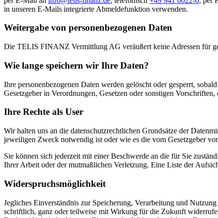
per E-Mail an
info@telis-finanz.de
, telefonisch
+49 941 6022-0
, per 
in unseren E-Mails integrierte Abmeldefunktion verwenden.
Weitergabe von personenbezogenen Daten
Die TELIS FINANZ Vermittlung AG veräußert keine Adressen für gew
Wie lange speichern wir Ihre Daten?
Ihre personenbezogenen Daten werden gelöscht oder gesperrt, sobald 
Gesetzgeber in Verordnungen, Gesetzen oder sonstigen Vorschriften, 
Ihre Rechte als User
Wir halten uns an die datenschutzrechtlichen Grundsätze der Datenmi
jeweiligen Zweck notwendig ist oder wie es die vom Gesetzgeber vor
Sie können sich jederzeit mit einer Beschwerde an die für Sie zustän
Ihrer Arbeit oder der mutmaßlichen Verletzung. Eine Liste der Aufsic
Widerspruchsmöglichkeit
Jegliches Einverständnis zur Speicherung, Verarbeitung und Nutzung I
schriftlich, ganz oder teilweise mit Wirkung für die Zukunft widerr