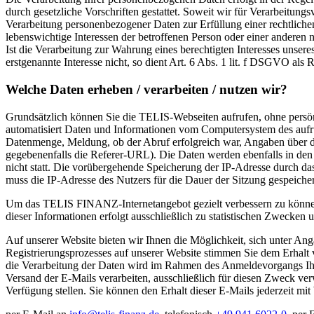
durch gesetzliche Vorschriften gestattet. Soweit wir für Verarbeitun
Verarbeitung personenbezogener Daten zur Erfüllung einer rechtlichen 
lebenswichtige Interessen der betroffenen Person oder einer anderen
Ist die Verarbeitung zur Wahrung eines berechtigten Interesses unser
erstgenannte Interesse nicht, so dient Art. 6 Abs. 1 lit. f DSGVO als 
Welche Daten erheben / verarbeiten / nutzen wir?
Grundsätzlich können Sie die TELIS-Webseiten aufrufen, ohne persön
automatisiert Daten und Informationen vom Computersystem des aufru
Datenmenge, Meldung, ob der Abruf erfolgreich war, Angaben über d
gegebenenfalls die Referer-URL). Die Daten werden ebenfalls in den
nicht statt. Die vorübergehende Speicherung der IP-Adresse durch da
muss die IP-Adresse des Nutzers für die Dauer der Sitzung gespeicher
Um das TELIS FINANZ-Internetangebot gezielt verbessern zu könne
dieser Informationen erfolgt ausschließlich zu statistischen Zwecken u
Auf unserer Website bieten wir Ihnen die Möglichkeit, sich unter A
Registrierungsprozesses auf unserer Website stimmen Sie dem Erhal
die Verarbeitung der Daten wird im Rahmen des Anmeldevorgangs Ihr
Versand der E-Mails verarbeiten, ausschließlich für diesen Zweck v
Verfügung stellen. Sie können den Erhalt dieser E-Mails jederzeit mit