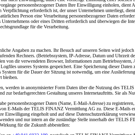
gsvorgänge personenbezogener Daten Ihre Einwilligung einholen, dient 
Verpflichtung erforderlich ist, der unser Unternehmen unterliegt, dien
 natürlichen Person eine Verarbeitung personenbezogener Daten erforder
es Unternehmens oder eines Dritten erforderlich und überwiegen die In
Rechtsgrundlage für die Verarbeitung.
liche Angaben zu machen. Ihr Besuch auf unseren Seiten wird jedoch pr
fenden Rechners. (Betriebssystem, IP-Adresse, Datum und Uhrzeit des
en von dir verwendeten Browser, Informationen zum Betriebssystem, A
 Logfiles unseres Systems gespeichert. Eine Speicherung dieser Date
s System für die Dauer der Sitzung ist notwendig, um eine Auslieferun
t bleiben.
n, werden in anonymisierter Form Daten über die Nutzung des TELI
nd zur bedarfsgerechten Gestaltung unseres Internetauftritts. Sie als N
ngabe personenbezogener Daten (Name, E-Mail-Adresse) zu registrieren
t von E-Mails der TELIS FINANZ Vermittlung AG zu. Diese E-Mails ent
e Einwilligung eingeholt und auf diese Datenschutzerklärung verwies
erwenden und nur intern an die zuständige Stelle innerhalb der TELIS 
 Wirkung für die Zukunft abbestellen: