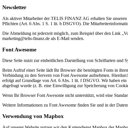
Newsletter
Als aktiver Mitarbeiter der TELIS FINANZ AG erhalten Sie unseren r
Pflichten (Art. 6 Abs. 1 S. 1 lit. b DSGVO). Die Mitarbeiterinformatio
Die Abmeldung ist jederzeit möglich, zum Beispiel über den Link „V
marketing@telis-finanz.de als E-Mail senden.
Font Awesome
Diese Seite nutzt zur einheitlichen Darstellung von Schriftarten un
Beim Aufruf einer Seite lädt Ihr Browser die benötigten Fonts in i
Verbindung zu den Servern von Font Awesome aufnehmen. Hierdurch 
erfolgt auf Grundlage von Art. 6 Abs. 1 lit. f DSGVO. Wir haben ein b
abgefragt wurde (z. B. eine Einwilligung zur Speicherung von Cookies)
Wenn Ihr Browser Font Awesome nicht unterstützt, wird eine Standar
Weitere Informationen zu Font Awesome finden Sie und in der Daten
Verwendung von Mapbox
Auf unserer Website nutzen wir den Kartendienst Mapbox der Mapbox