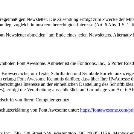
egelmäßigen Newsletter. Die Zusendung erfolgt zum Zwecke der Mitarb
n liegt zugleich in unserem berechtigten Interesse (Art. 6 Abs. 1 S. 1 
om Newsletter abmelden“ am Ende eines jeden Newsletters. Alternativ
d Symbolen Font Awesome. Anbieter ist die Fonticons, Inc., 6 Porter 
hren Browsercache, um Texte, Schriftarten und Symbole korrekt anzuz
erlangt Font Awesome Kenntnis darüber, dass über Ihre IP-Adresse 
erechtigtes Interesse an der einheitlichen Darstellung des Schriftbilde
, erfolgt die Verarbeitung ausschließlich auf Grundlage von Art. 6 Abs
dschrift von Ihrem Computer genutzt.
schutzerklärung von Font Awesome unter:
https://fontawesome.com/pr
 Inc., 740 15th Street NW, Washington, DC 20005, USA. Mapbox ermögl