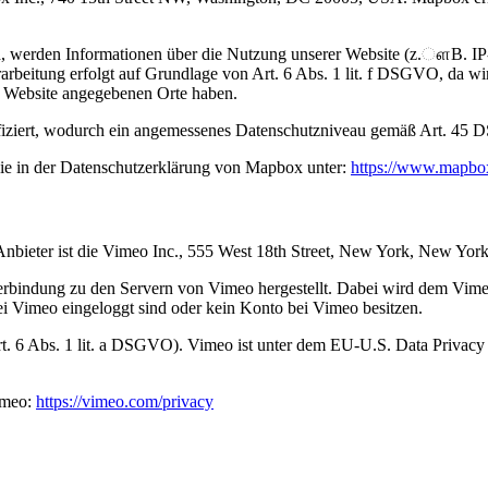
, werden Informationen über die Nutzung unserer Website (z.ௗB. IP-
beitung erfolgt auf Grundlage von Art. 6 Abs. 1 lit. f DSGVO, da wir 
r Website angegebenen Orte haben.
iziert, wodurch ein angemessenes Datenschutzniveau gemäß Art. 45 D
ie in der Datenschutzerklärung von Mapbox unter:
https://www.mapbox
Anbieter ist die Vimeo Inc., 555 West 18th Street, New York, New Yo
rbindung zu den Servern von Vimeo hergestellt. Dabei wird dem Vimeo
ei Vimeo eingeloggt sind oder kein Konto bei Vimeo besitzen.
t. 6 Abs. 1 lit. a DSGVO). Vimeo ist unter dem EU-U.S. Data Privacy
imeo:
https://vimeo.com/privacy