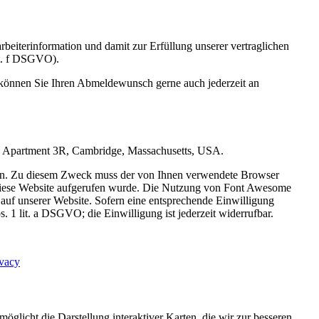
eiterinformation und damit zur Erfüllung unserer vertraglichen
lit. f DSGVO).
 können Sie Ihren Abmeldewunsch gerne auch jederzeit an
Road Apartment 3R, Cambridge, Massachusetts, USA.
eigen. Zu diesem Zweck muss der von Ihnen verwendete Browser
diese Website aufgerufen wurde. Die Nutzung von Font Awesome
s auf unserer Website. Sofern eine entsprechende Einwilligung
. 1 lit. a DSGVO; die Einwilligung ist jederzeit widerrufbar.
ivacy
icht die Darstellung interaktiver Karten, die wir zur besseren