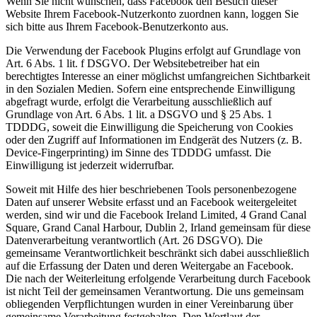
Wenn Sie nicht wünschen, dass Facebook den Besuch dieser
Website Ihrem Facebook-Nutzerkonto zuordnen kann, loggen Sie
sich bitte aus Ihrem Facebook-Benutzerkonto aus.
Die Verwendung der Facebook Plugins erfolgt auf Grundlage von
Art. 6 Abs. 1 lit. f DSGVO. Der Websitebetreiber hat ein
berechtigtes Interesse an einer möglichst umfangreichen Sichtbarkeit
in den Sozialen Medien. Sofern eine entsprechende Einwilligung
abgefragt wurde, erfolgt die Verarbeitung ausschließlich auf
Grundlage von Art. 6 Abs. 1 lit. a DSGVO und § 25 Abs. 1
TDDDG, soweit die Einwilligung die Speicherung von Cookies
oder den Zugriff auf Informationen im Endgerät des Nutzers (z. B.
Device-Fingerprinting) im Sinne des TDDDG umfasst. Die
Einwilligung ist jederzeit widerrufbar.
Soweit mit Hilfe des hier beschriebenen Tools personenbezogene
Daten auf unserer Website erfasst und an Facebook weitergeleitet
werden, sind wir und die Facebook Ireland Limited, 4 Grand Canal
Square, Grand Canal Harbour, Dublin 2, Irland gemeinsam für diese
Datenverarbeitung verantwortlich (Art. 26 DSGVO). Die
gemeinsame Verantwortlichkeit beschränkt sich dabei ausschließlich
auf die Erfassung der Daten und deren Weitergabe an Facebook.
Die nach der Weiterleitung erfolgende Verarbeitung durch Facebook
ist nicht Teil der gemeinsamen Verantwortung. Die uns gemeinsam
obliegenden Verpflichtungen wurden in einer Vereinbarung über
gemeinsame Verarbeitung festgehalten. Den Wortlaut der