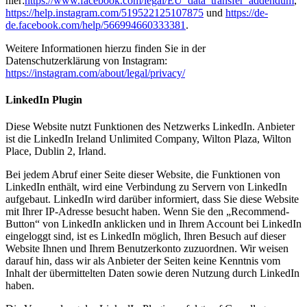
hier:
https://www.facebook.com/legal/EU_data_transfer_addendum
,
https://help.instagram.com/519522125107875
und
https://de-
de.facebook.com/help/566994660333381
.
Weitere Informationen hierzu finden Sie in der
Datenschutzerklärung von Instagram:
https://instagram.com/about/legal/privacy/
LinkedIn Plugin
Diese Website nutzt Funktionen des Netzwerks LinkedIn. Anbieter
ist die LinkedIn Ireland Unlimited Company, Wilton Plaza, Wilton
Place, Dublin 2, Irland.
Bei jedem Abruf einer Seite dieser Website, die Funktionen von
LinkedIn enthält, wird eine Verbindung zu Servern von LinkedIn
aufgebaut. LinkedIn wird darüber informiert, dass Sie diese Website
mit Ihrer IP-Adresse besucht haben. Wenn Sie den „Recommend-
Button“ von LinkedIn anklicken und in Ihrem Account bei LinkedIn
eingeloggt sind, ist es LinkedIn möglich, Ihren Besuch auf dieser
Website Ihnen und Ihrem Benutzerkonto zuzuordnen. Wir weisen
darauf hin, dass wir als Anbieter der Seiten keine Kenntnis vom
Inhalt der übermittelten Daten sowie deren Nutzung durch LinkedIn
haben.