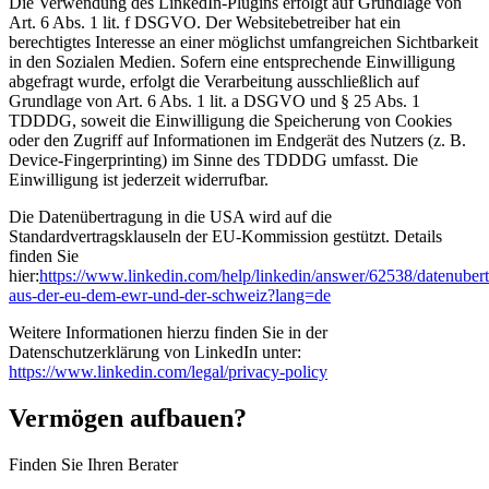
Die Verwendung des LinkedIn-Plugins erfolgt auf Grundlage von
Art. 6 Abs. 1 lit. f DSGVO. Der Websitebetreiber hat ein
berechtigtes Interesse an einer möglichst umfangreichen Sichtbarkeit
in den Sozialen Medien. Sofern eine entsprechende Einwilligung
abgefragt wurde, erfolgt die Verarbeitung ausschließlich auf
Grundlage von Art. 6 Abs. 1 lit. a DSGVO und § 25 Abs. 1
TDDDG, soweit die Einwilligung die Speicherung von Cookies
oder den Zugriff auf Informationen im Endgerät des Nutzers (z. B.
Device-Fingerprinting) im Sinne des TDDDG umfasst. Die
Einwilligung ist jederzeit widerrufbar.
Die Datenübertragung in die USA wird auf die
Standardvertragsklauseln der EU-Kommission gestützt. Details
finden Sie
hier:
https://www.linkedin.com/help/linkedin/answer/62538/datenuber
aus-der-eu-dem-ewr-und-der-schweiz?lang=de
Weitere Informationen hierzu finden Sie in der
Datenschutzerklärung von LinkedIn unter:
https://www.linkedin.com/legal/privacy-policy
Vermögen aufbauen?
Finden Sie Ihren Berater