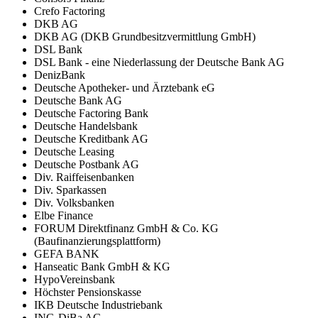
Crefo Factoring
DKB AG
DKB AG (DKB Grundbesitzvermittlung GmbH)
DSL Bank
DSL Bank - eine Niederlassung der Deutsche Bank AG
DenizBank
Deutsche Apotheker- und Ärztebank eG
Deutsche Bank AG
Deutsche Factoring Bank
Deutsche Handelsbank
Deutsche Kreditbank AG
Deutsche Leasing
Deutsche Postbank AG
Div. Raiffeisenbanken
Div. Sparkassen
Div. Volksbanken
Elbe Finance
FORUM Direktfinanz GmbH & Co. KG
(Baufinanzierungsplattform)
GEFA BANK
Hanseatic Bank GmbH & KG
HypoVereinsbank
Höchster Pensionskasse
IKB Deutsche Industriebank
ING-DiBa AG