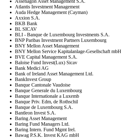
Assenagon Asset Management S.A.
Atlantis Investment Management
Auda Hedge Management (Cayman)
Axxion S.A.
BKB Bank
BL SICAV
BLI - Banque de Luxembourg Investments S.A.
BNP Paribas Investment Partners Luxembourg
BNY Mellon Asset Management
BNY Mellon Service Kapitalanlage-Gesellschaft mbH
BVE Capital Management S.A.
Baloise Fund Invest(Lux) Sicav
Bank Medici AG
Bank of Ireland Asset Management Ltd.
BankInvest Group
Banque Cantonale Vaudoise
Banque Generale du Luxembourg
Banque Internationale a Luxemb
Banque Priv. Edm, de Rothschil
Banque de Luxembourg S.A.
Bantleon Invest S.A.
Baring Asset Management
Baring Fund Managers Ltd.
Baring Intern. Fund Mgmt Irel.
Bawag P.S.K. Invest KAG mbH