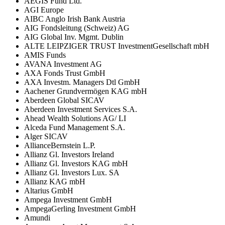
AEGIS Fund Ltd.
AGI Europe
AIBC Anglo Irish Bank Austria
AIG Fondsleitung (Schweiz) AG
AIG Global Inv. Mgmt. Dublin
ALTE LEIPZIGER TRUST InvestmentGesellschaft mbH
AMIS Funds
AVANA Investment AG
AXA Fonds Trust GmbH
AXA Investm. Managers Dtl GmbH
Aachener Grundvermögen KAG mbH
Aberdeen Global SICAV
Aberdeen Investment Services S.A.
Ahead Wealth Solutions AG/ LI
Alceda Fund Management S.A.
Alger SICAV
AllianceBernstein L.P.
Allianz Gl. Investors Ireland
Allianz Gl. Investors KAG mbH
Allianz Gl. Investors Lux. SA
Allianz KAG mbH
Altarius GmbH
Ampega Investment GmbH
AmpegaGerling Investment GmbH
Amundi