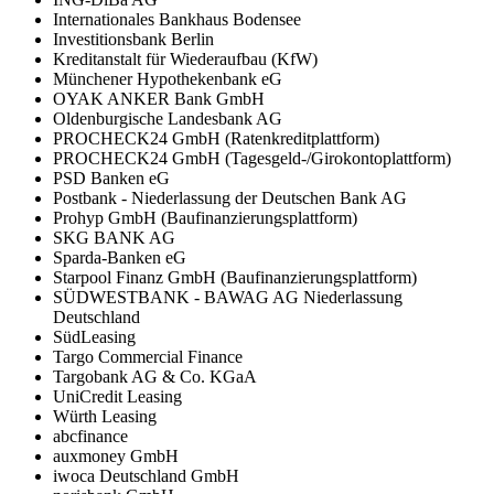
Internationales Bankhaus Bodensee
Investitionsbank Berlin
Kreditanstalt für Wiederaufbau (KfW)
Münchener Hypothekenbank eG
OYAK ANKER Bank GmbH
Oldenburgische Landesbank AG
PROCHECK24 GmbH (Ratenkreditplattform)
PROCHECK24 GmbH (Tagesgeld-/Girokontoplattform)
PSD Banken eG
Postbank - Niederlassung der Deutschen Bank AG
Prohyp GmbH (Baufinanzierungsplattform)
SKG BANK AG
Sparda-Banken eG
Starpool Finanz GmbH (Baufinanzierungsplattform)
SÜDWESTBANK - BAWAG AG Niederlassung
Deutschland
SüdLeasing
Targo Commercial Finance
Targobank AG & Co. KGaA
UniCredit Leasing
Würth Leasing
abcfinance
auxmoney GmbH
iwoca Deutschland GmbH