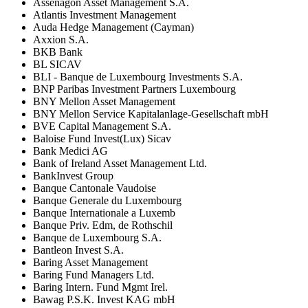
Assenagon Asset Management S.A.
Atlantis Investment Management
Auda Hedge Management (Cayman)
Axxion S.A.
BKB Bank
BL SICAV
BLI - Banque de Luxembourg Investments S.A.
BNP Paribas Investment Partners Luxembourg
BNY Mellon Asset Management
BNY Mellon Service Kapitalanlage-Gesellschaft mbH
BVE Capital Management S.A.
Baloise Fund Invest(Lux) Sicav
Bank Medici AG
Bank of Ireland Asset Management Ltd.
BankInvest Group
Banque Cantonale Vaudoise
Banque Generale du Luxembourg
Banque Internationale a Luxemb
Banque Priv. Edm, de Rothschil
Banque de Luxembourg S.A.
Bantleon Invest S.A.
Baring Asset Management
Baring Fund Managers Ltd.
Baring Intern. Fund Mgmt Irel.
Bawag P.S.K. Invest KAG mbH