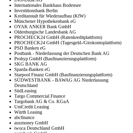
Internationales Bankhaus Bodensee
Investitionsbank Berlin
Kreditanstalt für Wiederaufbau (KfW)
Münchener Hypothekenbank eG
OYAK ANKER Bank GmbH
Oldenburgische Landesbank AG
PROCHECK24 GmbH (Ratenkreditplattform)
PROCHECK24 GmbH (Tagesgeld-/Girokontoplattform)
PSD Banken eG
Postbank - Niederlassung der Deutschen Bank AG
Prohyp GmbH (Baufinanzierungsplattform)
SKG BANK AG
Sparda-Banken eG
Starpool Finanz GmbH (Baufinanzierungsplattform)
SÜDWESTBANK - BAWAG AG Niederlassung
Deutschland
SüdLeasing
Targo Commercial Finance
Targobank AG & Co. KGaA
UniCredit Leasing
Würth Leasing
abcfinance
auxmoney GmbH
iwoca Deutschland GmbH