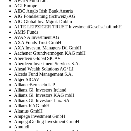
AEGIS Fund Ltd.
AGI Europe
AIBC Anglo Irish Bank Austria
AIG Fondsleitung (Schweiz) AG
AIG Global Inv. Mgmt. Dublin
ALTE LEIPZIGER TRUST InvestmentGesellschaft mbH
AMIS Funds
AVANA Investment AG
AXA Fonds Trust GmbH
AXA Investm. Managers Dtl GmbH
Aachener Grundvermögen KAG mbH
Aberdeen Global SICAV
Aberdeen Investment Services S.A.
Ahead Wealth Solutions AG/ LI
Alceda Fund Management S.A.
Alger SICAV
AllianceBernstein L.P.
Allianz Gl. Investors Ireland
Allianz Gl. Investors KAG mbH
Allianz Gl. Investors Lux. SA
Allianz KAG mbH
Altarius GmbH
Ampega Investment GmbH
AmpegaGerling Investment GmbH
Amundi