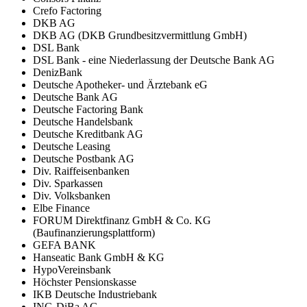
Crefo Factoring
DKB AG
DKB AG (DKB Grundbesitzvermittlung GmbH)
DSL Bank
DSL Bank - eine Niederlassung der Deutsche Bank AG
DenizBank
Deutsche Apotheker- und Ärztebank eG
Deutsche Bank AG
Deutsche Factoring Bank
Deutsche Handelsbank
Deutsche Kreditbank AG
Deutsche Leasing
Deutsche Postbank AG
Div. Raiffeisenbanken
Div. Sparkassen
Div. Volksbanken
Elbe Finance
FORUM Direktfinanz GmbH & Co. KG
(Baufinanzierungsplattform)
GEFA BANK
Hanseatic Bank GmbH & KG
HypoVereinsbank
Höchster Pensionskasse
IKB Deutsche Industriebank
ING-DiBa AG