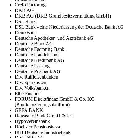
Crefo Factoring
DKB AG
DKB AG (DKB Grundbesitzvermittlung GmbH)
DSL Bank
DSL Bank - eine Niederlassung der Deutsche Bank AG
DenizBank
Deutsche Apotheker- und Ärztebank eG
Deutsche Bank AG
Deutsche Factoring Bank
Deutsche Handelsbank
Deutsche Kreditbank AG
Deutsche Leasing
Deutsche Postbank AG
Div. Raiffeisenbanken
Div. Sparkassen
Div. Volksbanken
Elbe Finance
FORUM Direktfinanz GmbH & Co. KG
(Baufinanzierungsplattform)
GEFA BANK
Hanseatic Bank GmbH & KG
HypoVereinsbank
Höchster Pensionskasse
IKB Deutsche Industriebank
ING-DiBa AG