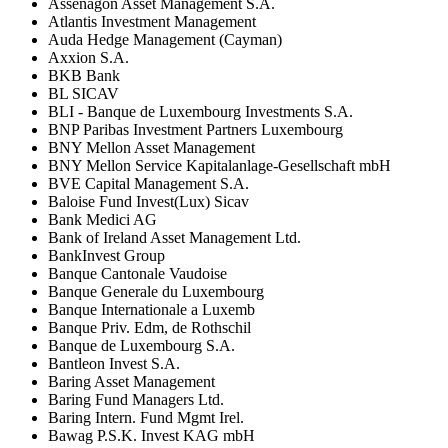
Assenagon Asset Management S.A.
Atlantis Investment Management
Auda Hedge Management (Cayman)
Axxion S.A.
BKB Bank
BL SICAV
BLI - Banque de Luxembourg Investments S.A.
BNP Paribas Investment Partners Luxembourg
BNY Mellon Asset Management
BNY Mellon Service Kapitalanlage-Gesellschaft mbH
BVE Capital Management S.A.
Baloise Fund Invest(Lux) Sicav
Bank Medici AG
Bank of Ireland Asset Management Ltd.
BankInvest Group
Banque Cantonale Vaudoise
Banque Generale du Luxembourg
Banque Internationale a Luxemb
Banque Priv. Edm, de Rothschil
Banque de Luxembourg S.A.
Bantleon Invest S.A.
Baring Asset Management
Baring Fund Managers Ltd.
Baring Intern. Fund Mgmt Irel.
Bawag P.S.K. Invest KAG mbH