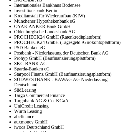
Internationales Bankhaus Bodensee
Investitionsbank Berlin
Kreditanstalt für Wiederaufbau (KfW)
Münchener Hypothekenbank eG
OYAK ANKER Bank GmbH
Oldenburgische Landesbank AG
PROCHECK24 GmbH (Ratenkreditplattform)
PROCHECK24 GmbH (Tagesgeld-/Girokontoplattform)
PSD Banken eG
Postbank - Niederlassung der Deutschen Bank AG
Prohyp GmbH (Baufinanzierungsplattform)
SKG BANK AG
Sparda-Banken eG
Starpool Finanz GmbH (Baufinanzierungsplattform)
SÜDWESTBANK - BAWAG AG Niederlassung
Deutschland
SüdLeasing
Targo Commercial Finance
Targobank AG & Co. KGaA
UniCredit Leasing
Würth Leasing
abcfinance
auxmoney GmbH
iwoca Deutschland GmbH