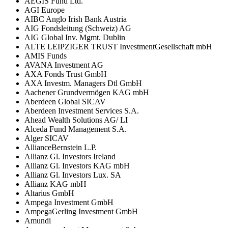
AEGIS Fund Ltd.
AGI Europe
AIBC Anglo Irish Bank Austria
AIG Fondsleitung (Schweiz) AG
AIG Global Inv. Mgmt. Dublin
ALTE LEIPZIGER TRUST InvestmentGesellschaft mbH
AMIS Funds
AVANA Investment AG
AXA Fonds Trust GmbH
AXA Investm. Managers Dtl GmbH
Aachener Grundvermögen KAG mbH
Aberdeen Global SICAV
Aberdeen Investment Services S.A.
Ahead Wealth Solutions AG/ LI
Alceda Fund Management S.A.
Alger SICAV
AllianceBernstein L.P.
Allianz Gl. Investors Ireland
Allianz Gl. Investors KAG mbH
Allianz Gl. Investors Lux. SA
Allianz KAG mbH
Altarius GmbH
Ampega Investment GmbH
AmpegaGerling Investment GmbH
Amundi