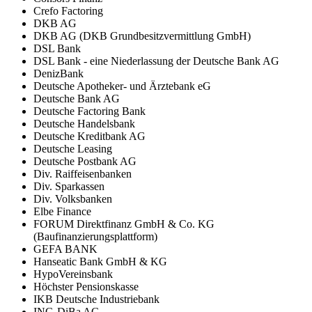
Crefo Factoring
DKB AG
DKB AG (DKB Grundbesitzvermittlung GmbH)
DSL Bank
DSL Bank - eine Niederlassung der Deutsche Bank AG
DenizBank
Deutsche Apotheker- und Ärztebank eG
Deutsche Bank AG
Deutsche Factoring Bank
Deutsche Handelsbank
Deutsche Kreditbank AG
Deutsche Leasing
Deutsche Postbank AG
Div. Raiffeisenbanken
Div. Sparkassen
Div. Volksbanken
Elbe Finance
FORUM Direktfinanz GmbH & Co. KG
(Baufinanzierungsplattform)
GEFA BANK
Hanseatic Bank GmbH & KG
HypoVereinsbank
Höchster Pensionskasse
IKB Deutsche Industriebank
ING-DiBa AG