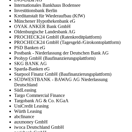
Internationales Bankhaus Bodensee
Investitionsbank Berlin
Kreditanstalt für Wiederaufbau (KfW)
Münchener Hypothekenbank eG
OYAK ANKER Bank GmbH
Oldenburgische Landesbank AG
PROCHECK24 GmbH (Ratenkreditplattform)
PROCHECK24 GmbH (Tagesgeld-/Girokontoplattform)
PSD Banken eG
Postbank - Niederlassung der Deutschen Bank AG
Prohyp GmbH (Baufinanzierungsplattform)
SKG BANK AG
Sparda-Banken eG
Starpool Finanz GmbH (Baufinanzierungsplattform)
SÜDWESTBANK - BAWAG AG Niederlassung
Deutschland
SüdLeasing
Targo Commercial Finance
Targobank AG & Co. KGaA
UniCredit Leasing
Würth Leasing
abcfinance
auxmoney GmbH
iwoca Deutschland GmbH