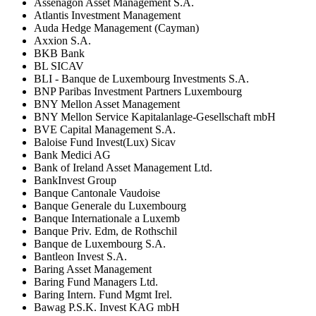
Assenagon Asset Management S.A.
Atlantis Investment Management
Auda Hedge Management (Cayman)
Axxion S.A.
BKB Bank
BL SICAV
BLI - Banque de Luxembourg Investments S.A.
BNP Paribas Investment Partners Luxembourg
BNY Mellon Asset Management
BNY Mellon Service Kapitalanlage-Gesellschaft mbH
BVE Capital Management S.A.
Baloise Fund Invest(Lux) Sicav
Bank Medici AG
Bank of Ireland Asset Management Ltd.
BankInvest Group
Banque Cantonale Vaudoise
Banque Generale du Luxembourg
Banque Internationale a Luxemb
Banque Priv. Edm, de Rothschil
Banque de Luxembourg S.A.
Bantleon Invest S.A.
Baring Asset Management
Baring Fund Managers Ltd.
Baring Intern. Fund Mgmt Irel.
Bawag P.S.K. Invest KAG mbH