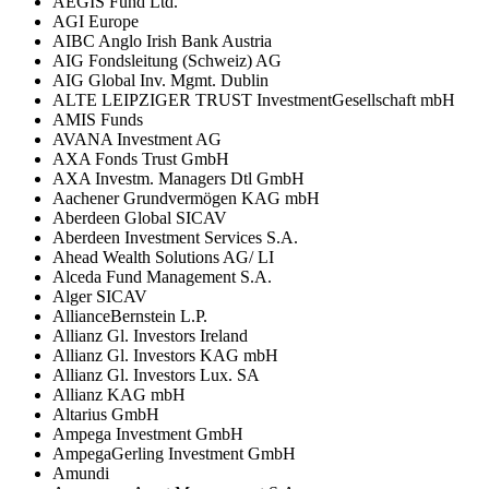
AEGIS Fund Ltd.
AGI Europe
AIBC Anglo Irish Bank Austria
AIG Fondsleitung (Schweiz) AG
AIG Global Inv. Mgmt. Dublin
ALTE LEIPZIGER TRUST InvestmentGesellschaft mbH
AMIS Funds
AVANA Investment AG
AXA Fonds Trust GmbH
AXA Investm. Managers Dtl GmbH
Aachener Grundvermögen KAG mbH
Aberdeen Global SICAV
Aberdeen Investment Services S.A.
Ahead Wealth Solutions AG/ LI
Alceda Fund Management S.A.
Alger SICAV
AllianceBernstein L.P.
Allianz Gl. Investors Ireland
Allianz Gl. Investors KAG mbH
Allianz Gl. Investors Lux. SA
Allianz KAG mbH
Altarius GmbH
Ampega Investment GmbH
AmpegaGerling Investment GmbH
Amundi