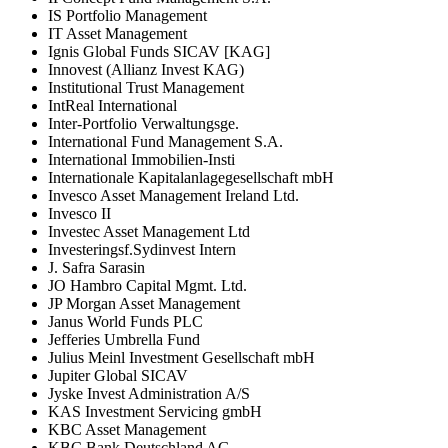
IS Portfolio Management
IT Asset Management
Ignis Global Funds SICAV [KAG]
Innovest (Allianz Invest KAG)
Institutional Trust Management
IntReal International
Inter-Portfolio Verwaltungsge.
International Fund Management S.A.
International Immobilien-Insti
Internationale Kapitalanlagegesellschaft mbH
Invesco Asset Management Ireland Ltd.
Invesco II
Investec Asset Management Ltd
Investeringsf.Sydinvest Intern
J. Safra Sarasin
JO Hambro Capital Mgmt. Ltd.
JP Morgan Asset Management
Janus World Funds PLC
Jefferies Umbrella Fund
Julius Meinl Investment Gesellschaft mbH
Jupiter Global SICAV
Jyske Invest Administration A/S
KAS Investment Servicing gmbH
KBC Asset Management
KBC Bank Deutschland AG