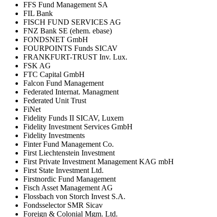
FFS Fund Management SA
FIL Bank
FISCH FUND SERVICES AG
FNZ Bank SE (ehem. ebase)
FONDSNET GmbH
FOURPOINTS Funds SICAV
FRANKFURT-TRUST Inv. Lux.
FSK AG
FTC Capital GmbH
Falcon Fund Management
Federated Internat. Managment
Federated Unit Trust
FiNet
Fidelity Funds II SICAV, Luxem
Fidelity Investment Services GmbH
Fidelity Investments
Finter Fund Management Co.
First Liechtenstein Investment
First Private Investment Management KAG mbH
First State Investment Ltd.
Firstnordic Fund Management
Fisch Asset Management AG
Flossbach von Storch Invest S.A.
Fondsselector SMR Sicav
Foreign & Colonial Mgm. Ltd.