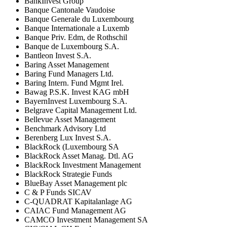
BankInvest Group
Banque Cantonale Vaudoise
Banque Generale du Luxembourg
Banque Internationale a Luxemb
Banque Priv. Edm, de Rothschil
Banque de Luxembourg S.A.
Bantleon Invest S.A.
Baring Asset Management
Baring Fund Managers Ltd.
Baring Intern. Fund Mgmt Irel.
Bawag P.S.K. Invest KAG mbH
BayernInvest Luxembourg S.A.
Belgrave Capital Management Ltd.
Bellevue Asset Management
Benchmark Advisory Ltd
Berenberg Lux Invest S.A.
BlackRock (Luxembourg SA
BlackRock Asset Manag. Dtl. AG
BlackRock Investment Management
BlackRock Strategie Funds
BlueBay Asset Management plc
C & P Funds SICAV
C-QUADRAT Kapitalanlage AG
CAIAC Fund Management AG
CAMCO Investment Management SA