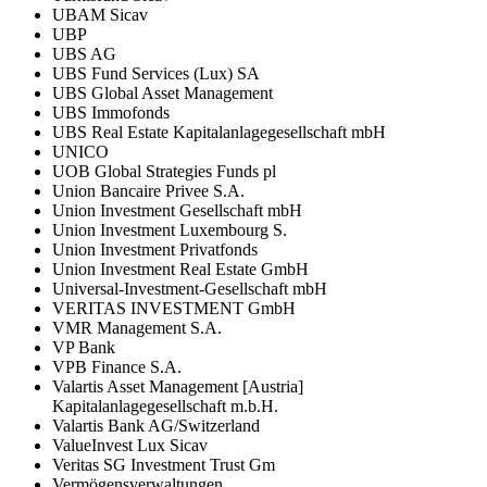
UBAM Sicav
UBP
UBS AG
UBS Fund Services (Lux) SA
UBS Global Asset Management
UBS Immofonds
UBS Real Estate Kapitalanlagegesellschaft mbH
UNICO
UOB Global Strategies Funds pl
Union Bancaire Privee S.A.
Union Investment Gesellschaft mbH
Union Investment Luxembourg S.
Union Investment Privatfonds
Union Investment Real Estate GmbH
Universal-Investment-Gesellschaft mbH
VERITAS INVESTMENT GmbH
VMR Management S.A.
VP Bank
VPB Finance S.A.
Valartis Asset Management [Austria]
Kapitalanlagegesellschaft m.b.H.
Valartis Bank AG/Switzerland
ValueInvest Lux Sicav
Veritas SG Investment Trust Gm
Vermögensverwaltungen