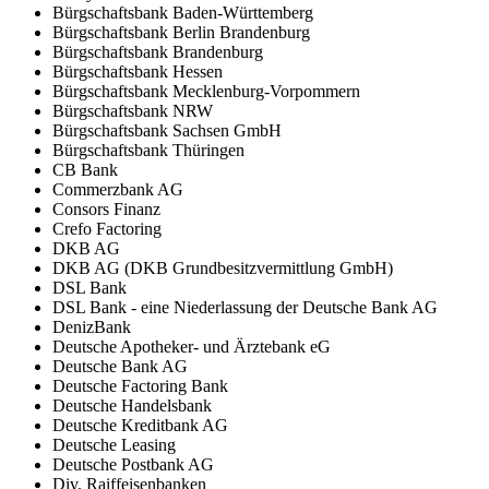
Bürgschaftsbank Baden-Württemberg
Bürgschaftsbank Berlin Brandenburg
Bürgschaftsbank Brandenburg
Bürgschaftsbank Hessen
Bürgschaftsbank Mecklenburg-Vorpommern
Bürgschaftsbank NRW
Bürgschaftsbank Sachsen GmbH
Bürgschaftsbank Thüringen
CB Bank
Commerzbank AG
Consors Finanz
Crefo Factoring
DKB AG
DKB AG (DKB Grundbesitzvermittlung GmbH)
DSL Bank
DSL Bank - eine Niederlassung der Deutsche Bank AG
DenizBank
Deutsche Apotheker- und Ärztebank eG
Deutsche Bank AG
Deutsche Factoring Bank
Deutsche Handelsbank
Deutsche Kreditbank AG
Deutsche Leasing
Deutsche Postbank AG
Div. Raiffeisenbanken