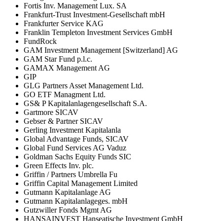
Fortis Inv. Management Lux. SA
Frankfurt-Trust Investment-Gesellschaft mbH
Frankfurter Service KAG
Franklin Templeton Investment Services GmbH
FundRock
GAM Investment Management [Switzerland] AG
GAM Star Fund p.l.c.
GAMAX Management AG
GIP
GLG Partners Asset Management Ltd.
GO ETF Managment Ltd.
GS& P Kapitalanlagengesellschaft S.A.
Gartmore SICAV
Gebser & Partner SICAV
Gerling Investment Kapitalanla
Global Advantage Funds, SICAV
Global Fund Services AG Vaduz
Goldman Sachs Equity Funds SIC
Green Effects Inv. plc.
Griffin / Partners Umbrella Fu
Griffin Capital Management Limited
Gutmann Kapitalanlage AG
Gutmann Kapitalanlageges. mbH
Gutzwiller Fonds Mgmt AG
HANSAINVEST Hanseatische Investment GmbH