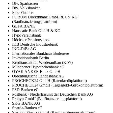
Div. Sparkassen
Div. Volksbanken
Elbe Finance
FORUM Direktfinanz GmbH & Co. KG
(Baufinanzierungsplattform)
GEFA BANK
Hanseatic Bank GmbH & KG
HypoVereinsbank
Höchster Pensionskasse
IKB Deutsche Industriebank
ING-DiBa AG
Internationales Bankhaus Bodensee
Investitionsbank Berlin
Kreditanstalt für Wiederaufbau (KfW)
Münchener Hypothekenbank eG
OYAK ANKER Bank GmbH
Oldenburgische Landesbank AG
PROCHECK24 GmbH (Ratenkreditplattform)
PROCHECK24 GmbH (Tagesgeld-/Girokontoplattform)
PSD Banken eG
Postbank - Niederlassung der Deutschen Bank AG
Prohyp GmbH (Baufinanzierungsplattform)
SKG BANK AG
Sparda-Banken eG
Starpool Finanz GmbH (Baufinanzierungsplattform)