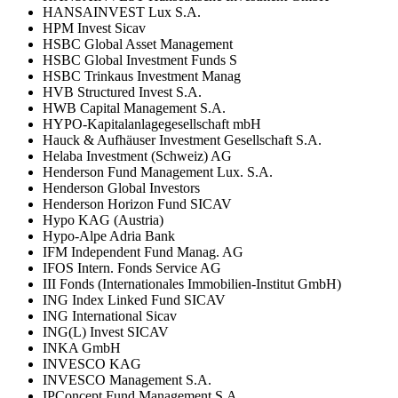
HANSAINVEST Lux S.A.
HPM Invest Sicav
HSBC Global Asset Management
HSBC Global Investment Funds S
HSBC Trinkaus Investment Manag
HVB Structured Invest S.A.
HWB Capital Management S.A.
HYPO-Kapitalanlagegesellschaft mbH
Hauck & Aufhäuser Investment Gesellschaft S.A.
Helaba Investment (Schweiz) AG
Henderson Fund Management Lux. S.A.
Henderson Global Investors
Henderson Horizon Fund SICAV
Hypo KAG (Austria)
Hypo-Alpe Adria Bank
IFM Independent Fund Manag. AG
IFOS Intern. Fonds Service AG
III Fonds (Internationales Immobilien-Institut GmbH)
ING Index Linked Fund SICAV
ING International Sicav
ING(L) Invest SICAV
INKA GmbH
INVESCO KAG
INVESCO Management S.A.
IPConcept Fund Management S.A.