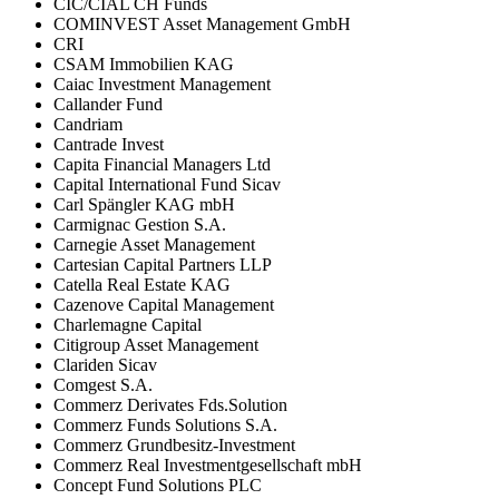
CIC/CIAL CH Funds
COMINVEST Asset Management GmbH
CRI
CSAM Immobilien KAG
Caiac Investment Management
Callander Fund
Candriam
Cantrade Invest
Capita Financial Managers Ltd
Capital International Fund Sicav
Carl Spängler KAG mbH
Carmignac Gestion S.A.
Carnegie Asset Management
Cartesian Capital Partners LLP
Catella Real Estate KAG
Cazenove Capital Management
Charlemagne Capital
Citigroup Asset Management
Clariden Sicav
Comgest S.A.
Commerz Derivates Fds.Solution
Commerz Funds Solutions S.A.
Commerz Grundbesitz-Investment
Commerz Real Investmentgesellschaft mbH
Concept Fund Solutions PLC