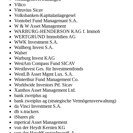
Vilico
Vitruvius Sicav
Volksbanken-Kapitalanlagegesel
Vontobel Fund Managemant S.A.
W & W Asset Management
WARBURG-HENDERSON KAG f. Immob
WERTGRUND Immobilien AG
WWK Investment S.A.
Wallberg Invest S.A.
Walser
Warburg Invest KAG
WestAm Compass Fund SICAV
WestInvest Ges. für Investmentfonds
WestLB Asset Mgmt Lux. S.A.
Winterthur Fund Management Co.
Worldwide Investors Ptf. Sicav
Xanthos Asset Management Ltd.
bank zweiplus ag
bank zweiplus ag (strategische Vermögensverwaltung)
da Vinci Investment S.A.
db x-trackers
iShares plc
mperical Asset Management
von der Heydt Kersten KG
von der HeydtKerstenInvestS.A.