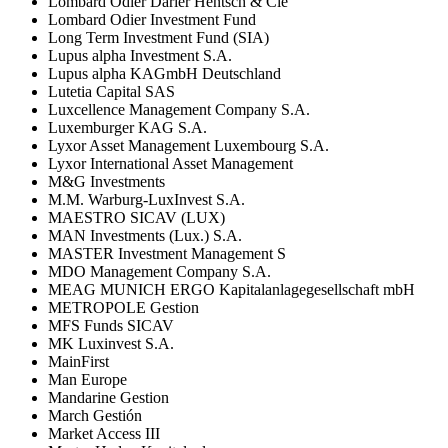
Lombard Odier Darier Hentsch & Cie
Lombard Odier Investment Fund
Long Term Investment Fund (SIA)
Lupus alpha Investment S.A.
Lupus alpha KAGmbH Deutschland
Lutetia Capital SAS
Luxcellence Management Company S.A.
Luxemburger KAG S.A.
Lyxor Asset Management Luxembourg S.A.
Lyxor International Asset Management
M&G Investments
M.M. Warburg-LuxInvest S.A.
MAESTRO SICAV (LUX)
MAN Investments (Lux.) S.A.
MASTER Investment Management S
MDO Management Company S.A.
MEAG MUNICH ERGO Kapitalanlagegesellschaft mbH
METROPOLE Gestion
MFS Funds SICAV
MK Luxinvest S.A.
MainFirst
Man Europe
Mandarine Gestion
March Gestión
Market Access III