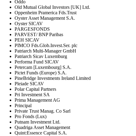
Oddo
Old Mutual Global Investors [UK] Ltd.
Oppenheim Pramerica Fds.Trust
Oyster Asset Management S.A.
Oyster SICAV
PARGESFONDS
PARVEST/ BNP Paribas
PEH SICAV
PIMCO Fds.Glob.Invest.Ser. plc
Patriarch Multi-Manager GmbH
Patriarch Sicav Luxemburg
Performa Fund SICAV
Petercam [Luxembourg] S.A.
Pictet Funds (Europe) S.A.
PineBridge Investments Ireland Limited
Pleiade SICAV
Polar Capital Partners
Pri Investment SA
Prima Management AG
Principal
Private Trust Manag. Co Sarl
Pro Fonds (Lux)
Putnam Investment Ltd.
Quadriga Asset Management
Quint:Essence Capital S.A.