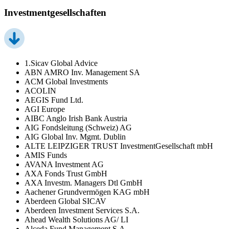
Investmentgesellschaften
1.Sicav Global Advice
ABN AMRO Inv. Management SA
ACM Global Investments
ACOLIN
AEGIS Fund Ltd.
AGI Europe
AIBC Anglo Irish Bank Austria
AIG Fondsleitung (Schweiz) AG
AIG Global Inv. Mgmt. Dublin
ALTE LEIPZIGER TRUST InvestmentGesellschaft mbH
AMIS Funds
AVANA Investment AG
AXA Fonds Trust GmbH
AXA Investm. Managers Dtl GmbH
Aachener Grundvermögen KAG mbH
Aberdeen Global SICAV
Aberdeen Investment Services S.A.
Ahead Wealth Solutions AG/ LI
Alceda Fund Management S.A.