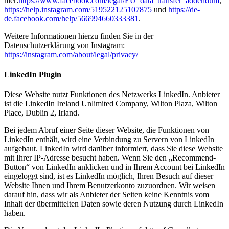
hier:
https://www.facebook.com/legal/EU_data_transfer_addendum
,
https://help.instagram.com/519522125107875
und
https://de-
de.facebook.com/help/566994660333381
.
Weitere Informationen hierzu finden Sie in der
Datenschutzerklärung von Instagram:
https://instagram.com/about/legal/privacy/
LinkedIn Plugin
Diese Website nutzt Funktionen des Netzwerks LinkedIn. Anbieter
ist die LinkedIn Ireland Unlimited Company, Wilton Plaza, Wilton
Place, Dublin 2, Irland.
Bei jedem Abruf einer Seite dieser Website, die Funktionen von
LinkedIn enthält, wird eine Verbindung zu Servern von LinkedIn
aufgebaut. LinkedIn wird darüber informiert, dass Sie diese Website
mit Ihrer IP-Adresse besucht haben. Wenn Sie den „Recommend-
Button“ von LinkedIn anklicken und in Ihrem Account bei LinkedIn
eingeloggt sind, ist es LinkedIn möglich, Ihren Besuch auf dieser
Website Ihnen und Ihrem Benutzerkonto zuzuordnen. Wir weisen
darauf hin, dass wir als Anbieter der Seiten keine Kenntnis vom
Inhalt der übermittelten Daten sowie deren Nutzung durch LinkedIn
haben.