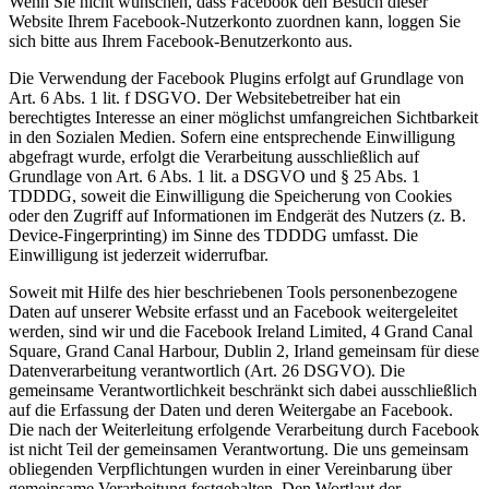
Wenn Sie nicht wünschen, dass Facebook den Besuch dieser
Website Ihrem Facebook-Nutzerkonto zuordnen kann, loggen Sie
sich bitte aus Ihrem Facebook-Benutzerkonto aus.
Die Verwendung der Facebook Plugins erfolgt auf Grundlage von
Art. 6 Abs. 1 lit. f DSGVO. Der Websitebetreiber hat ein
berechtigtes Interesse an einer möglichst umfangreichen Sichtbarkeit
in den Sozialen Medien. Sofern eine entsprechende Einwilligung
abgefragt wurde, erfolgt die Verarbeitung ausschließlich auf
Grundlage von Art. 6 Abs. 1 lit. a DSGVO und § 25 Abs. 1
TDDDG, soweit die Einwilligung die Speicherung von Cookies
oder den Zugriff auf Informationen im Endgerät des Nutzers (z. B.
Device-Fingerprinting) im Sinne des TDDDG umfasst. Die
Einwilligung ist jederzeit widerrufbar.
Soweit mit Hilfe des hier beschriebenen Tools personenbezogene
Daten auf unserer Website erfasst und an Facebook weitergeleitet
werden, sind wir und die Facebook Ireland Limited, 4 Grand Canal
Square, Grand Canal Harbour, Dublin 2, Irland gemeinsam für diese
Datenverarbeitung verantwortlich (Art. 26 DSGVO). Die
gemeinsame Verantwortlichkeit beschränkt sich dabei ausschließlich
auf die Erfassung der Daten und deren Weitergabe an Facebook.
Die nach der Weiterleitung erfolgende Verarbeitung durch Facebook
ist nicht Teil der gemeinsamen Verantwortung. Die uns gemeinsam
obliegenden Verpflichtungen wurden in einer Vereinbarung über
gemeinsame Verarbeitung festgehalten. Den Wortlaut der