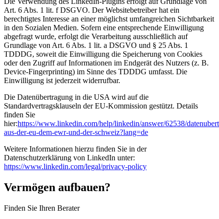
Die Verwendung des LinkedIn-Plugins erfolgt auf Grundlage von
Art. 6 Abs. 1 lit. f DSGVO. Der Websitebetreiber hat ein
berechtigtes Interesse an einer möglichst umfangreichen Sichtbarkeit
in den Sozialen Medien. Sofern eine entsprechende Einwilligung
abgefragt wurde, erfolgt die Verarbeitung ausschließlich auf
Grundlage von Art. 6 Abs. 1 lit. a DSGVO und § 25 Abs. 1
TDDDG, soweit die Einwilligung die Speicherung von Cookies
oder den Zugriff auf Informationen im Endgerät des Nutzers (z. B.
Device-Fingerprinting) im Sinne des TDDDG umfasst. Die
Einwilligung ist jederzeit widerrufbar.
Die Datenübertragung in die USA wird auf die
Standardvertragsklauseln der EU-Kommission gestützt. Details
finden Sie
hier:
https://www.linkedin.com/help/linkedin/answer/62538/datenuber
aus-der-eu-dem-ewr-und-der-schweiz?lang=de
Weitere Informationen hierzu finden Sie in der
Datenschutzerklärung von LinkedIn unter:
https://www.linkedin.com/legal/privacy-policy
Vermögen aufbauen?
Finden Sie Ihren Berater