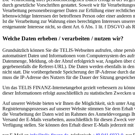
durch gesetzliche Vorschriften gestattet. Soweit wir für Verarbeitun
Verarbeitung personenbezogener Daten zur Erfüllung einer rechtlichen 
lebenswichtige Interessen der betroffenen Person oder einer anderen
Ist die Verarbeitung zur Wahrung eines berechtigten Interesses unser
erstgenannte Interesse nicht, so dient Art. 6 Abs. 1 lit. f DSGVO als 
Welche Daten erheben / verarbeiten / nutzen wir?
Grundsätzlich können Sie die TELIS-Webseiten aufrufen, ohne persön
automatisiert Daten und Informationen vom Computersystem des aufru
Datenmenge, Meldung, ob der Abruf erfolgreich war, Angaben über d
gegebenenfalls die Referer-URL). Die Daten werden ebenfalls in den
nicht statt. Die vorübergehende Speicherung der IP-Adresse durch da
muss die IP-Adresse des Nutzers für die Dauer der Sitzung gespeicher
Um das TELIS FINANZ-Internetangebot gezielt verbessern zu könne
dieser Informationen erfolgt ausschließlich zu statistischen Zwecken u
Auf unserer Website bieten wir Ihnen die Möglichkeit, sich unter A
Registrierungsprozesses auf unserer Website stimmen Sie dem Erhal
die Verarbeitung der Daten wird im Rahmen des Anmeldevorgangs Ihr
Versand der E-Mails verarbeiten, ausschließlich für diesen Zweck v
Verfügung stellen. Sie können den Erhalt dieser E-Mails jederzeit mit