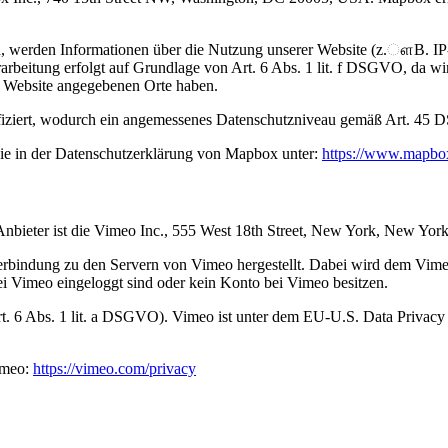
, werden Informationen über die Nutzung unserer Website (z.ௗB. IP-
beitung erfolgt auf Grundlage von Art. 6 Abs. 1 lit. f DSGVO, da wir 
r Website angegebenen Orte haben.
iziert, wodurch ein angemessenes Datenschutzniveau gemäß Art. 45 D
ie in der Datenschutzerklärung von Mapbox unter:
https://www.mapbox
Anbieter ist die Vimeo Inc., 555 West 18th Street, New York, New Yo
rbindung zu den Servern von Vimeo hergestellt. Dabei wird dem Vimeo
ei Vimeo eingeloggt sind oder kein Konto bei Vimeo besitzen.
t. 6 Abs. 1 lit. a DSGVO). Vimeo ist unter dem EU-U.S. Data Privacy
imeo:
https://vimeo.com/privacy