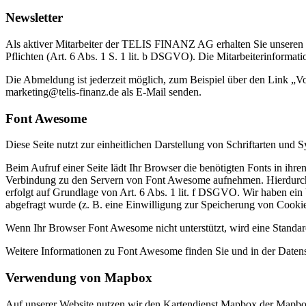
Newsletter
Als aktiver Mitarbeiter der TELIS FINANZ AG erhalten Sie unseren r
Pflichten (Art. 6 Abs. 1 S. 1 lit. b DSGVO). Die Mitarbeiterinformatio
Die Abmeldung ist jederzeit möglich, zum Beispiel über den Link „V
marketing@telis-finanz.de als E-Mail senden.
Font Awesome
Diese Seite nutzt zur einheitlichen Darstellung von Schriftarten un
Beim Aufruf einer Seite lädt Ihr Browser die benötigten Fonts in i
Verbindung zu den Servern von Font Awesome aufnehmen. Hierdurch 
erfolgt auf Grundlage von Art. 6 Abs. 1 lit. f DSGVO. Wir haben ein b
abgefragt wurde (z. B. eine Einwilligung zur Speicherung von Cookies)
Wenn Ihr Browser Font Awesome nicht unterstützt, wird eine Standar
Weitere Informationen zu Font Awesome finden Sie und in der Daten
Verwendung von Mapbox
Auf unserer Website nutzen wir den Kartendienst Mapbox der Mapbox