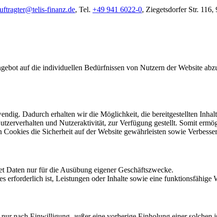
ftragter@telis-finanz.de
, Tel.
+49 941 6022-0
, Ziegetsdorfer Str. 116
gebot auf die individuellen Bedürfnissen von Nutzern der Website abzu
dig. Dadurch erhalten wir die Möglichkeit, die bereitgestellten Inhalte
Nutzerverhalten und Nutzeraktivität, zur Verfügung gestellt. Somit er
n Cookies die Sicherheit auf der Website gewährleisten sowie Verbess
t Daten nur für die Ausübung eigener Geschäftszwecke.
rforderlich ist, Leistungen oder Inhalte sowie eine funktionsfähige We
nur nach Einwilligung, außer eine vorherige Einholung einer solchen i