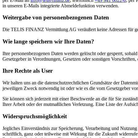
per E-Mail an
info@telis-finanz.de
, telefonisch
+49 941 6022-0
, per 
in unseren E-Mails integrierte Abmeldefunktion verwenden.
Weitergabe von personenbezogenen Daten
Die TELIS FINANZ Vermittlung AG veräußert keine Adressen für gew
Wie lange speichern wir Ihre Daten?
Ihre personenbezogenen Daten werden gelöscht oder gesperrt, sobald 
Gesetzgeber in Verordnungen, Gesetzen oder sonstigen Vorschriften, 
Ihre Rechte als User
Wir halten uns an die datenschutzrechtlichen Grundsätze der Datenmi
jeweiligen Zweck notwendig ist oder wie es die vom Gesetzgeber vor
Sie können sich jederzeit mit einer Beschwerde an die für Sie zustän
Ihrer Arbeit oder der mutmaßlichen Verletzung. Eine Liste der Aufsic
Widerspruchsmöglichkeit
Jegliches Einverständnis zur Speicherung, Verarbeitung und Nutzung I
schriftlich, ganz oder teilweise mit Wirkung für die Zukunft widerr