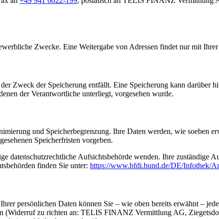
Fax an
+49 941 6022-199
, postalisch an TELIS FINANZ Vermittlung A
erbliche Zwecke. Eine Weitergabe von Adressen findet nur mit Ihrer 
der Zweck der Speicherung entfällt. Eine Speicherung kann darüber hi
denen der Verantwortliche unterliegt, vorgesehen wurde.
nimierung und Speicherbegrenzung. Ihre Daten werden, wie soeben erwäh
gesehenen Speicherfristen vorgeben.
dige datenschutzrechtliche Aufsichtsbehörde wenden. Ihre zuständige A
htsbehörden finden Sie unter:
https://www.bfdi.bund.de/DE/Infothek/An
hrer persönlichen Daten können Sie – wie oben bereits erwähnt – jeder
ufen (Widerruf zu richten an: TELIS FINANZ Vermittlung AG, Ziegetsdor