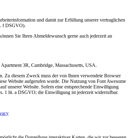
eiterinformation und damit zur Erfüllung unserer vertraglichen
lit. f DSGVO).
 können Sie Ihren Abmeldewunsch gerne auch jederzeit an
Road Apartment 3R, Cambridge, Massachusetts, USA.
eigen. Zu diesem Zweck muss der von Ihnen verwendete Browser
diese Website aufgerufen wurde. Die Nutzung von Font Awesome
s auf unserer Website. Sofern eine entsprechende Einwilligung
. 1 lit. a DSGVO; die Einwilligung ist jederzeit widerrufbar.
ivacy
icht die Darstellung interaktiver Karten, die wir zur besseren