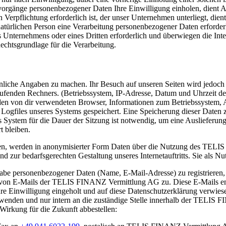
gsvorgänge personenbezogener Daten Ihre Einwilligung einholen, dient 
Verpflichtung erforderlich ist, der unser Unternehmen unterliegt, dien
 natürlichen Person eine Verarbeitung personenbezogener Daten erforder
es Unternehmens oder eines Dritten erforderlich und überwiegen die In
Rechtsgrundlage für die Verarbeitung.
liche Angaben zu machen. Ihr Besuch auf unseren Seiten wird jedoch pr
fenden Rechners. (Betriebssystem, IP-Adresse, Datum und Uhrzeit des
en von dir verwendeten Browser, Informationen zum Betriebssystem, A
 Logfiles unseres Systems gespeichert. Eine Speicherung dieser Date
s System für die Dauer der Sitzung ist notwendig, um eine Auslieferun
t bleiben.
n, werden in anonymisierter Form Daten über die Nutzung des TELI
nd zur bedarfsgerechten Gestaltung unseres Internetauftritts. Sie als N
ngabe personenbezogener Daten (Name, E-Mail-Adresse) zu registrieren
t von E-Mails der TELIS FINANZ Vermittlung AG zu. Diese E-Mails ent
e Einwilligung eingeholt und auf diese Datenschutzerklärung verwies
erwenden und nur intern an die zuständige Stelle innerhalb der TELIS 
 Wirkung für die Zukunft abbestellen: