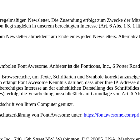
egelmäßigen Newsletter. Die Zusendung erfolgt zum Zwecke der Mitarb
n liegt zugleich in unserem berechtigten Interesse (Art. 6 Abs. 1 S. 1 
om Newsletter abmelden“ am Ende eines jeden Newsletters. Alternativ
d Symbolen Font Awesome. Anbieter ist die Fonticons, Inc., 6 Porter 
hren Browsercache, um Texte, Schriftarten und Symbole korrekt anzuz
erlangt Font Awesome Kenntnis darüber, dass über Ihre IP-Adresse 
erechtigtes Interesse an der einheitlichen Darstellung des Schriftbilde
, erfolgt die Verarbeitung ausschließlich auf Grundlage von Art. 6 Abs
dschrift von Ihrem Computer genutzt.
schutzerklärung von Font Awesome unter:
https://fontawesome.com/pr
 Inc., 740 15th Street NW, Washington, DC 20005, USA. Mapbox ermögl