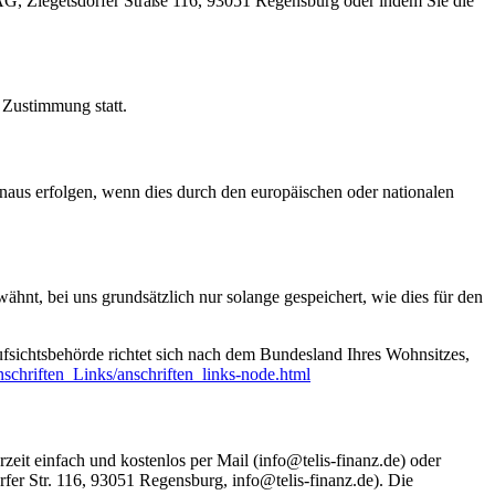
G, Ziegetsdorfer Straße 116, 93051 Regensburg oder indem Sie die
Zustimmung statt.
naus erfolgen, wenn dies durch den europäischen oder nationalen
nt, bei uns grundsätzlich nur solange gespeichert, wie dies für den
ufsichtsbehörde richtet sich nach dem Bundesland Ihres Wohnsitzes,
schriften_Links/anschriften_links-node.html
zeit einfach und kostenlos per Mail (info@telis-finanz.de) oder
fer Str. 116, 93051 Regensburg, info@telis-finanz.de). Die