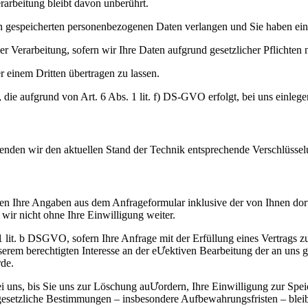
arbeitung bleibt davon unberührt.
 gespeicherten personenbezogenen Daten verlangen und Sie haben ein 
 Verarbeitung, sofern wir Ihre Daten aufgrund gesetzlicher Pflichten n
 einem Dritten übertragen zu lassen.
die aufgrund von Art. 6 Abs. 1 lit. f) DS-GVO erfolgt, bei uns einlege
wenden wir den aktuellen Stand der Technik entsprechende Verschlüssel
n Ihre Angaben aus dem Anfrageformular inklusive der von Ihnen dor
wir nicht ohne Ihre Einwilligung weiter.
. 1 lit. b DSGVO, sofern Ihre Anfrage mit der Erfüllung eines Vertra
unserem berechtigten Interesse an der eƯektiven Bearbeitung der an uns 
rde.
 uns, bis Sie uns zur Löschung auƯordern, Ihre Einwilligung zur Spei
gesetzliche Bestimmungen – insbesondere Aufbewahrungsfristen – blei