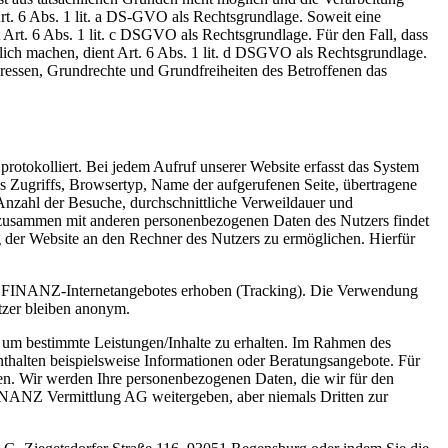
Art. 6 Abs. 1 lit. a DS-GVO als Rechtsgrundlage. Soweit eine
t Art. 6 Abs. 1 lit. c DSGVO als Rechtsgrundlage. Für den Fall, dass
lich machen, dient Art. 6 Abs. 1 lit. d DSGVO als Rechtsgrundlage.
teressen, Grundrechte und Grundfreiheiten des Betroffenen das
otokolliert. Bei jedem Aufruf unserer Website erfasst das System
 Zugriffs, Browsertyp, Name der aufgerufenen Seite, übertragene
nzahl der Besuche, durchschnittliche Verweildauer und
n zusammen mit anderen personenbezogenen Daten des Nutzers findet
g der Website an den Rechner des Nutzers zu ermöglichen. Hierfür
S FINANZ-Internetangebotes erhoben (Tracking). Die Verwendung
utzer bleiben anonym.
, um bestimmte Leistungen/Inhalte zu erhalten. Im Rahmen des
halten beispielsweise Informationen oder Beratungsangebote. Für
en. Wir werden Ihre personenbezogenen Daten, die wir für den
FINANZ Vermittlung AG weitergeben, aber niemals Dritten zur